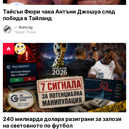
Тайсън Фюри чака Антъни Джошуа след
победа в Тайланд
от
Brato.bg
преди 15 дни
240 милиарда долара разиграни за залози
на световното по футбол