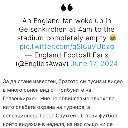
An England fan woke up in
Gelsenkirchen at 4am to the
stadium completely empty
pic.twitter.com/qSl6uVUbzq
— England Football Fans
(@EnglidsAway)
June 17, 2024
За да стане известен, братото си пусна и видео
в много сънен вид от трибуните на
Гелзенкирхен. Ние не обвиняваме алкохола,
нито слабата охрана на турнира, а
селекционера Гарет Саутгейт. С този футбол,
който видяхме в неделя, на нас също ни се