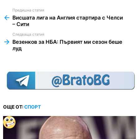
Предишна статия
See
more
Висшата лига на Англия стартира с Челси
– Сити
Следваща статия
Везенков за НБА: Първият ми сезон беше
луд
ОЩЕ ОТ:
СПОРТ