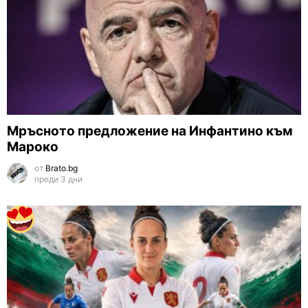
Мръсното предложение на Инфантино към
Мароко
от
Brato.bg
преди 3 дни