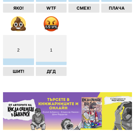
ЯКО!
WTF
СМЕХ!
ПЛАЧА
2
1
ШИТ!
ДГД