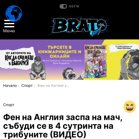
NSFW
Меню
You are here:
Начало
Спорт
Фен на Англия заспа на мач, събуди се в 4 сутринта на трибуните (ВИДЕО)
Спорт
Фен на Англия заспа на мач,
събуди се в 4 сутринта на
трибуните (ВИДЕО)