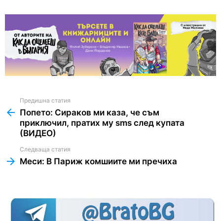
Предишна статия
See
more
Попето: Сираков ми каза, че съм
приключил, пратих му sms след купата
(ВИДЕО)
Следваща статия
Меси: В Париж комшиите ми пречиха