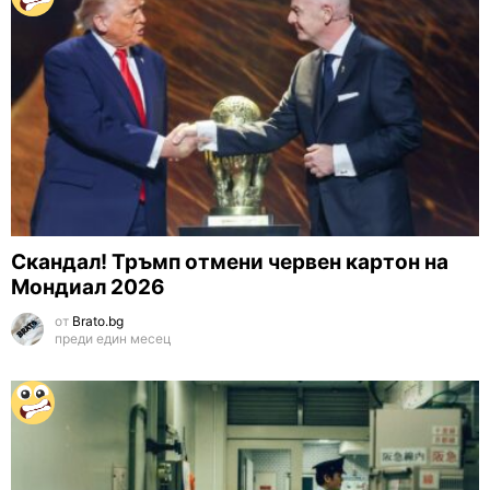
Скандал! Тръмп отмени червен картон на
Мондиал 2026
от
Brato.bg
преди един месец