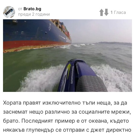
от
Brato.bg
1
Гласа
преди 2 години
Хората правят изключително тъпи неща, за да
заснемат нещо различно за социалните мрежи,
брато. Последният пример е от океана, където
някакъв глупендър се отправи с джет директно