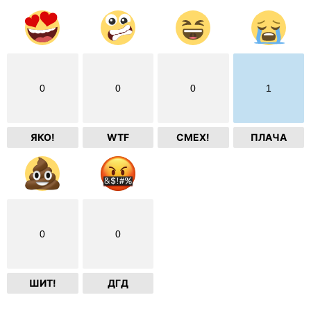
0
0
0
1
ЯКО!
WTF
СМЕХ!
ПЛАЧА
0
0
ШИТ!
ДГД