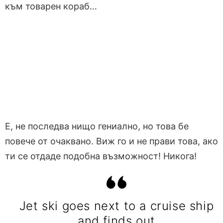
към товарен кораб…
Е, не последва нищо гениално, но това бе
повече от очаквано. Виж го и не прави това, ако
ти се отдаде подобна възможност! Никога!
Jet ski goes next to a cruise ship
and finds out