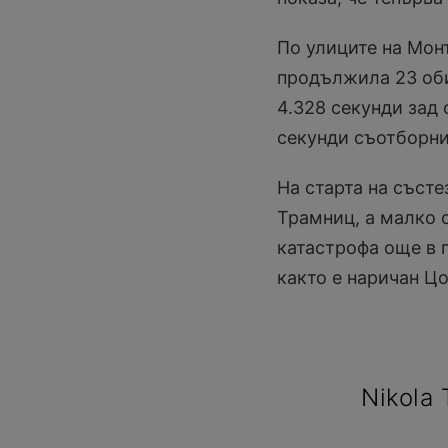
По улиците на Мон
продължила 23 обик
4.328 секунди зад
секунди съотборни
На старта на съст
Трамниц, а малко 
катастрофа още в п
както е наричан Цо
Nikola 