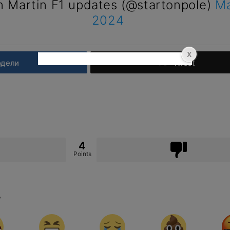
 Martin F1 updates (@startonpole)
Ma
2024
одели
Tweet
4
Points
?