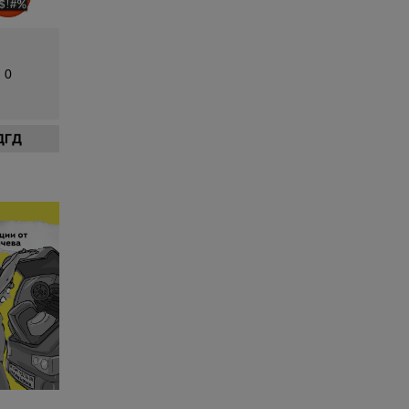
0
ДГД