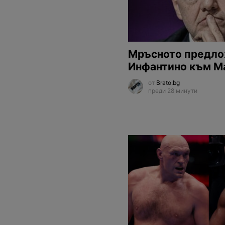
Мръсното предло
Инфантино към М
от
Brato.bg
преди 28 минути