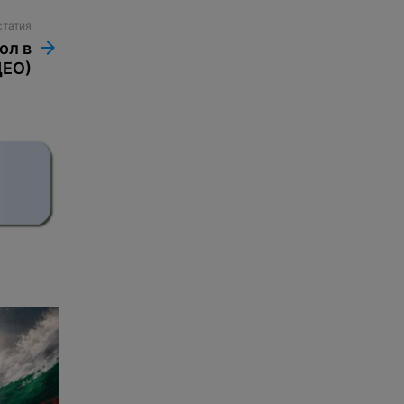
статия
ол в
ДЕО)