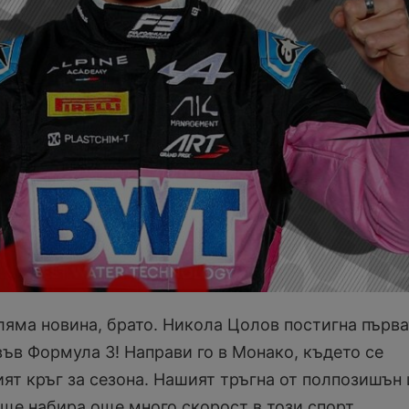
оляма новина, брато. Никола Цолов постигна първа
във Формула 3! Направи го в Монако, където се
ят кръг за сезона. Нашият тръгна от полпозишън 
 ще набира още много скорост в този спорт.