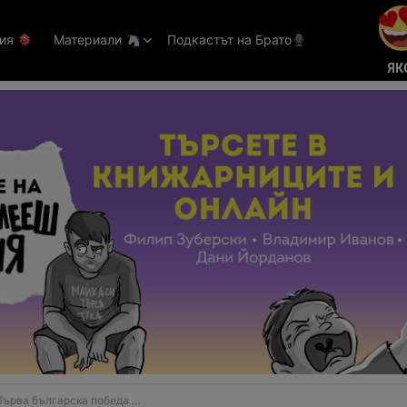
тия
Материали
Подкастът на Брато
ЯК
а българска победа във Формула 3!