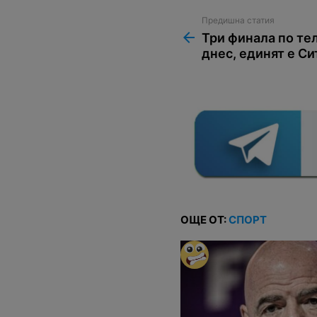
Предишна статия
See
more
Три финала по те
днес, единят е С
ОЩЕ ОТ:
СПОРТ