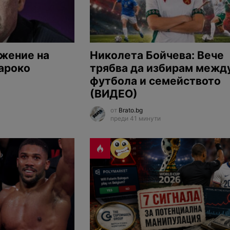
жение на
Николета Бойчева: Вече
ароко
трябва да избирам межд
футбола и семейството
(ВИДЕО)
от
Brato.bg
преди 41 минути