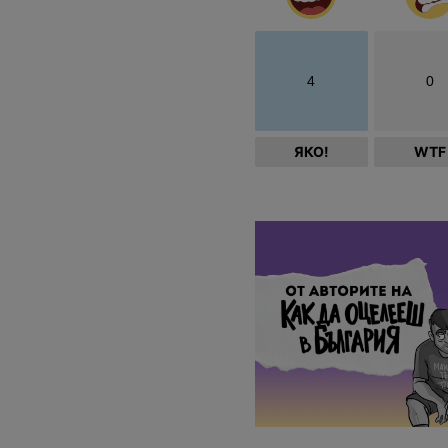
4
0
ЯКО!
WTF