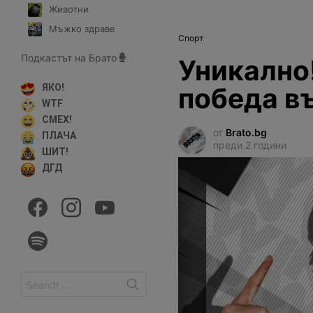
Животни
Мъжко здраве
Спорт
Подкастът на Брато
Уникално
победа в
ЯКО!
WTF
СМЕХ!
от
Brato.bg
ПЛАЧА
преди 2 години
ШИТ!
ДГД
facebook
instagram
youtube
spotify
Search
for: