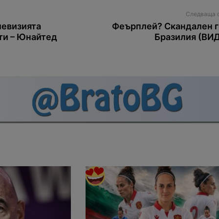
Следваща 
левизията
Феърплей? Скандален г
ити – Юнайтед
Бразилия (ВИ