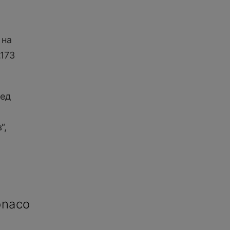
 на
173
ред
“,
onaco