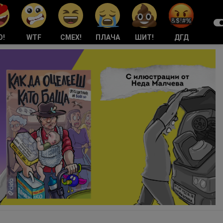
О!
WTF
СМЕХ!
ПЛАЧА
ШИТ!
ДГД