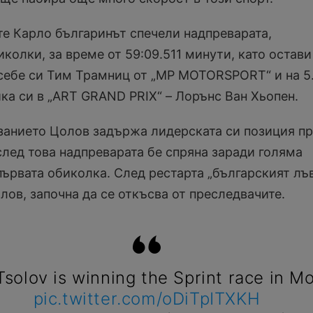
те Карло българинът спечели надпреварата,
олки, за време от 59:09.511 минути, като остави
 себе си Тим Трамниц от „MP MOTORSPORT“ и на 5.
ка си в „ART GRAND PRIX“ – Лорънс Ван Хьопен.
езанието Цолов задържа лидерската си позиция п
след това надпреварата бе спряна заради голяма
ървата обиколка. След рестарта „българският лъв
лов, започна да се откъсва от преследвачите.
Tsolov is winning the Sprint race in M
pic.twitter.com/oDiTpITXKH