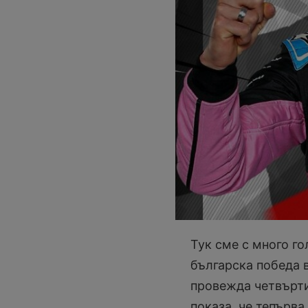
Тук сме с много г
българска победа 
провежда четвърти
показа, че тепърва