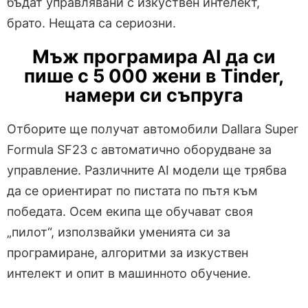
бъдат управлявани с изкуствен интелект,
брато. Нещата са сериозни.
Мъж програмира AI да си
пише с 5 000 жени в Tinder,
намери си съпруга
Отборите ще получат автомобили Dallara Super
Formula SF23 с автоматично оборудване за
управление. Различните AI модели ще трябва
да се ориентират по пистата по пътя към
победата. Осем екипа ще обучават своя
„пилот“, използвайки уменията си за
програмиране, алгоритми за изкуствен
интелект и опит в машинното обучение.