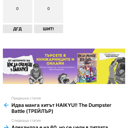
0
0
ДГД
ШИТ!
Предишна статия
See
more
Идва манга хитът HAIKYU!! The Dumpster
Battle (ТРЕЙЛЪР)
Следваща статия
Алехандра e на 60, но се цели в титлата