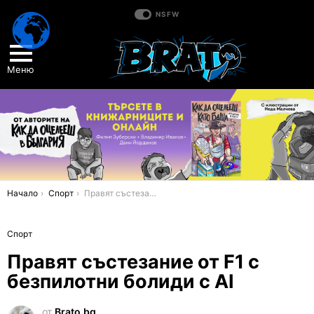
NSFW
Меню
You are here:
Начало
Спорт
Правят състезание от F1 с безпилотни болиди с AI
Спорт
Правят състезание от F1 с
безпилотни болиди с AI
от
Brato.bg