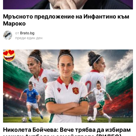
Мръсното предложение на Инфантино към
Мароко
от
Brato.bg
преди един ден
Николета Бойчева: Вече трябва да избирам