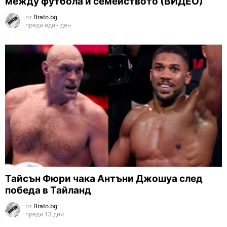
между футбола и семейството (ВИДЕО)
от
Brato.bg
преди един ден
Тайсън Фюри чака Антъни Джошуа след
победа в Тайланд
от
Brato.bg
преди 13 дни