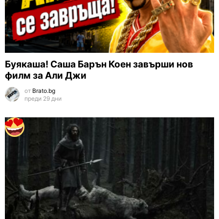
Буякаша! Саша Барън Коен завърши нов
филм за Али Джи
от
Brato.bg
преди 29 дни