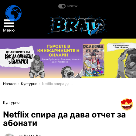
NSFW
Меню
You are here:
Начало
Културно
Netflix спира да дава отчет за абонати
Културно
Netflix спира да дава отчет за
абонати