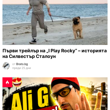
Първи трейлър на „I Play Rocky“ – историята
на Силвестър Сталоун
от
Brato.bg
преди 25 дни