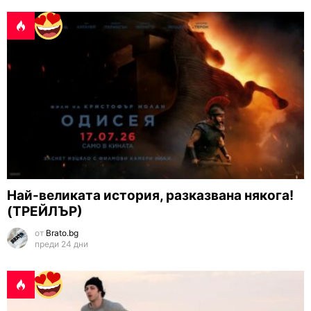
Най-великата история, разказвана някога!
(ТРЕЙЛЪР)
от
Brato.bg
преди 24 дни