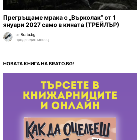
Прегръщаме мрака с „Върколак“ от 1
януари 2027 само в кината (ТРЕЙЛЪР)
от
Brato.bg
преди един месец
НОВАТА КНИГА НА BRATO.BG!