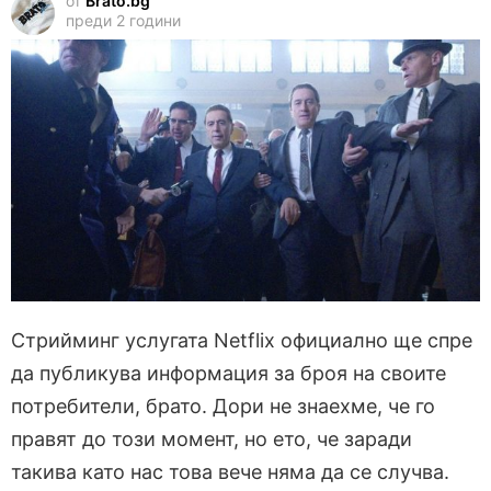
от
Brato.bg
преди 2 години
Стрийминг услугата Netflix официално ще спре
да публикува информация за броя на своите
потребители, брато. Дори не знаехме, че го
правят до този момент, но ето, че заради
такива като нас това вече няма да се случва.