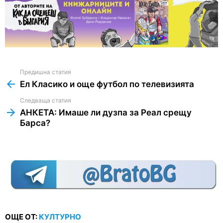
Предишна статия
See
more
Ел Класико и още футбол по телевизията
Следваща статия
АНКЕТА: Имаше ли дузпа за Реал срещу
Барса?
ОЩЕ ОТ:
КУЛТУРНО