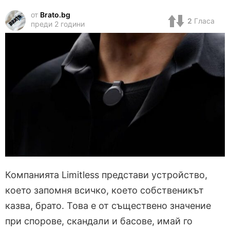
от
Brato.bg
2
Гласа
преди 2 години
Компанията Limitless представи устройство,
което запомня всичко, което собственикът
казва, брато. Това е от съществено значение
при спорове, скандали и басове, имай го