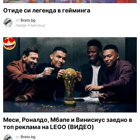
Отиде си легенда в гейминга
от
Brato.bg
преди 4 месеца
Меси, Роналдо, Мбапе и Винисиус заедно в
топ реклама на LEGO (ВИДЕО)
от
Brato.bg