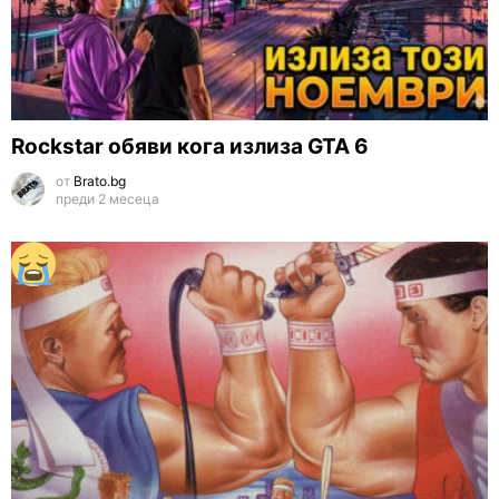
Rockstar обяви кога излиза GTA 6
от
Brato.bg
преди 2 месеца