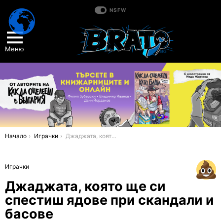
NSFW
Меню
You are here:
Начало
Играчки
Джаджата, която ще си спестиш ядове при скандали и басове
Играчки
Джаджата, която ще си
спестиш ядове при скандали и
басове