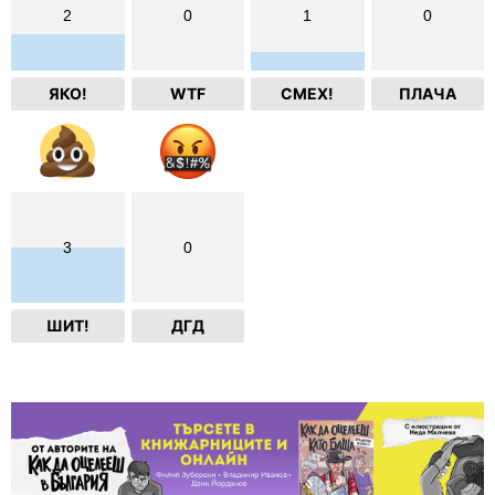
2
0
1
0
ЯКО!
WTF
СМЕХ!
ПЛАЧА
3
0
ШИТ!
ДГД