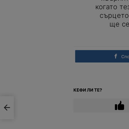
когато те
сърцето
ще се
Сп
КЕФИ ЛИ ТЕ?
,