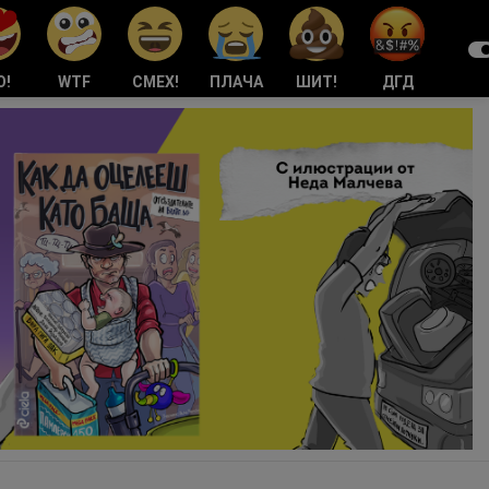
О!
WTF
СМЕХ!
ПЛАЧА
ШИТ!
ДГД