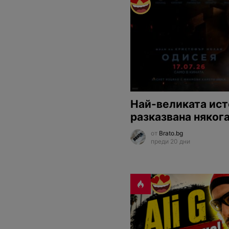
Най-великата ист
разказвана няког
от
Brato.bg
преди 20 дни