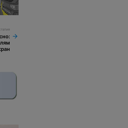
статия
сно:
олям
кран