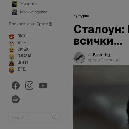
Животни
Мъжко здраве
Културно
Подкастът на Брато
Сталоун: 
всички…
ЯКО!
WTF
СМЕХ!
от
Brato.bg
ПЛАЧА
преди 2 години
ШИТ!
ДГД
facebook
instagram
youtube
spotify
Search
for: