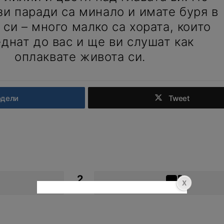
зи паради са минало и имате буря в
 си – много малко са хората, които
днат до вас и ще ви слушат как
оплаквате живота си.
одели
Tweet
2
Points