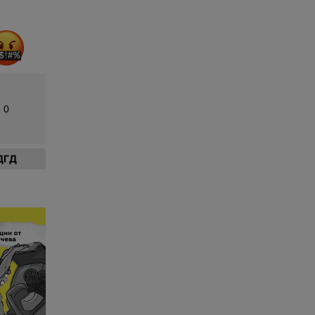
0
ДГД