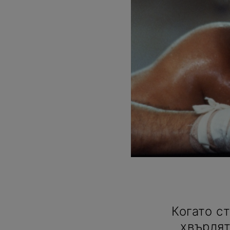
Когато с
хвърлят