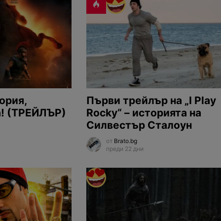
ория,
Първи трейлър на „I Play
а! (ТРЕЙЛЪР)
Rocky“ – историята на
Силвестър Сталоун
от
Brato.bg
преди 22 дни