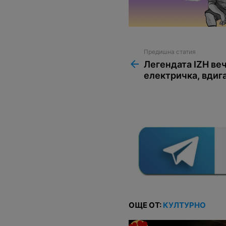
Предишна статия
See
more
Легендата IZH веч
електричка, вдига
ОЩЕ ОТ:
КУЛТУРНО