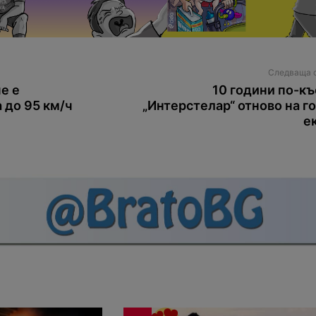
Следваща 
е е
10 години по-къ
 до 95 км/ч
„Интерстелар“ отново на г
е