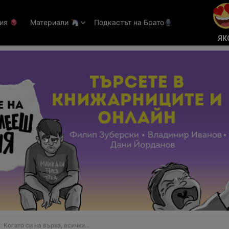
тия
Материали
Подкастът на Брато
ЯК
: Когато си на върха, всички…