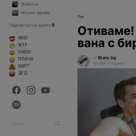
Животни
Мъжко здраве
Топ
Подкастът на Брато
Отиваме!
вана с б
ЯКО!
WTF
СМЕХ!
от
Brato.bg
ПЛАЧА
преди 2 години
ШИТ!
ДГД
facebook
instagram
youtube
spotify
Search
for: