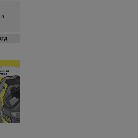
0
ДГД