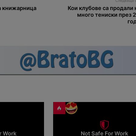
Следваща 
а книжарница
Кои клубове са продали 
много тениски през 
го
r Work
Not Safe For Work