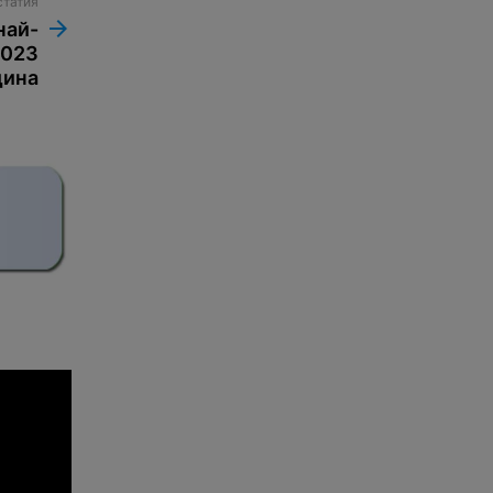
статия
най-
2023
дина