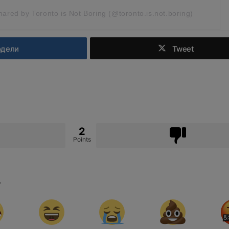
hared by Toronto is Not Boring (@toronto.is.not.boring)
одели
Tweet
2
Points
?