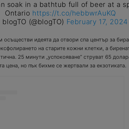
n soak in a bathtub full of beer at a s
Ontario
https://t.co/hebbwrAuKQ
 blogTO (@blogTO)
February 17, 2024
м осъществи идеята да отвори спа център за бира
ексфолирането на старите кожни клетки, а бирена
тична. 25 минути „успокояване“ струват 65 долар
та цена, но пък бихме се жертвали за екзотиката.