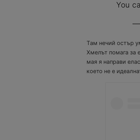
You ca
—
Там нечий остър у
Хмелът помага за 
мая я направи елас
което не е идеална