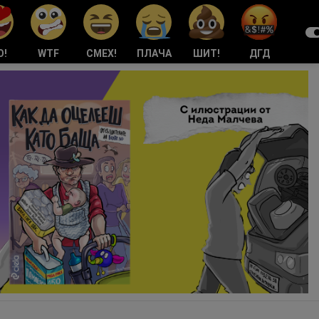
О!
WTF
СМЕХ!
ПЛАЧА
ШИТ!
ДГД