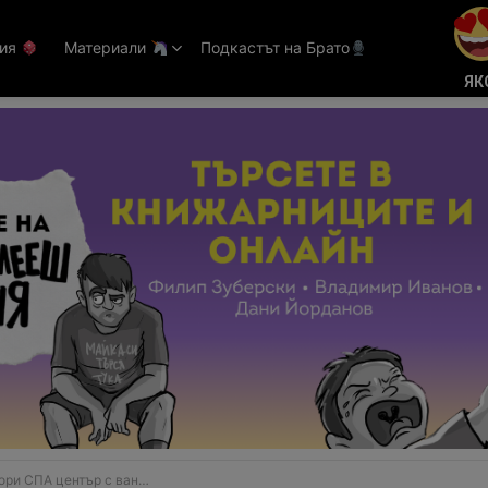
тия
Материали
Подкастът на Брато
ЯК
А център с вана с бира (ВИДЕО)