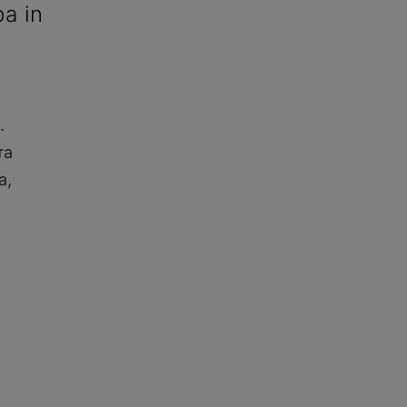
pa in
.
та
а,