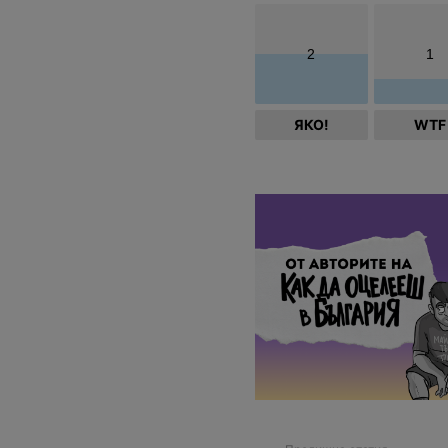
2
1
ЯКО!
WTF