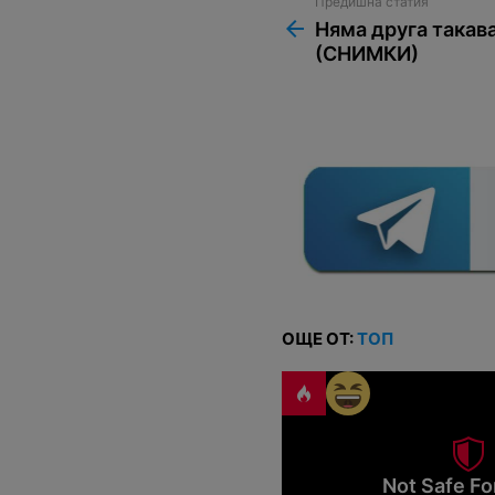
Предишна статия
See
more
Няма друга такав
(СНИМКИ)
ОЩЕ ОТ:
ТОП
Not Safe Fo