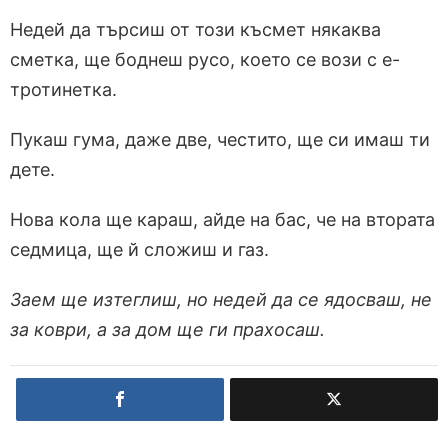
Недей да търсиш от този късмет някаква
сметка, ще боднеш русо, което се вози с е-
тротинетка.
Пукаш гума, даже две, честито, ще си имаш ти
дете.
Нова кола ще караш, айде на бас, че на втората
седмица, ще й сложиш и газ.
Заем ще изтеглиш, но недей да се ядосваш, не
за коври, а за дом ще ги прахосаш.