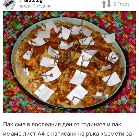
от
Brato.bg
5
Гласа
преди 3 години
Пак сме в последния ден от годината и пак
имаме лист А4 с написани на ръка късмети за