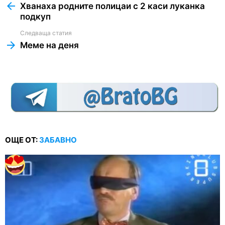
more
Хванаха родните полицаи с 2 каси луканка
подкуп
Следваща статия
Меме на деня
ОЩЕ ОТ:
ЗАБАВНО