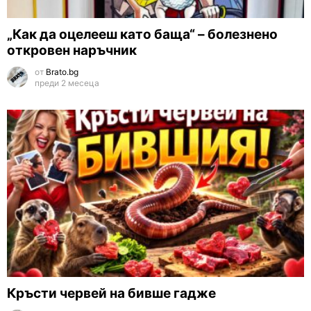
„Как да оцелееш като баща“ – болезнено
откровен наръчник
от
Brato.bg
преди 2 месеца
Кръсти червей на бивше гадже