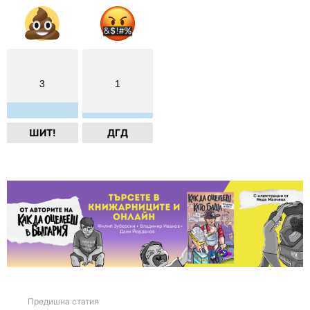
3
1
ШИТ!
ДГД
Предишна статия
See