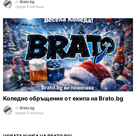
от
Brato.bg
преди 6 месеца
Коледно обръщение от екипа на Brato.bg
от
Brato.bg
преди 8 месеца