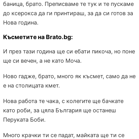
баница, брато. Преписваме те тук и те пускаме
до ксерокса да ги принтираш, за да си готов за
Нова година.
Късметите на Brato.bg:
И през тази година ще си ебати пикоча, но поне
ще си вечен, а не като Моча.
Ново гадже, брато, много як късмет, само да не
е на столицата кмет.
Нова работа те чака, с колегите ще бачкате
като роби, за цяла България ще останеш
Перуката Боби.
Много крачки ти се падат, майката ще ти се