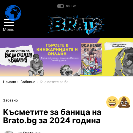
NSFW
Меню
You are here:
Начало
Забавно
Късметите за баница на Brato.bg за 2024 година
Забавно
Късметите за баница на
Brato.bg за 2024 година