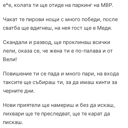
е*e, колата ти ще отиде на паркинг на МВР.
Чакат те пирови нощи с много победи, после
сватба ще вдигнеш, на нея гост ще е Меди.
Скандали и развод, ще проклинаш всички
лели, оказа се, че жена ти е по-палава и от
Вели!
Повишение ти се пада и много пари, на входа
таксите ще събираш ти, за да имаш кинти за
черните дни.
Нови приятели ще намериш и без да искаш,
лихвари ще те преследват, ще те карат да
пискаш.