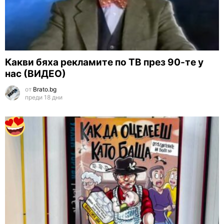
Какви бяха рекламите по ТВ през 90-те у
нас (ВИДЕО)
от
Brato.bg
преди 18 дни