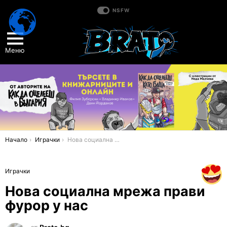
NSFW
Меню
You are here:
Начало
Играчки
Нова социална мрежа прави фурор у нас
Играчки
Нова социална мрежа прави
фурор у нас