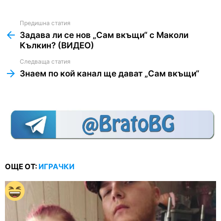
Предишна статия
See
more
Задава ли се нов „Сам вкъщи“ с Маколи
Кълкин? (ВИДЕО)
Следваща статия
Знаем по кой канал ще дават „Сам вкъщи“
ОЩЕ ОТ:
ИГРАЧКИ