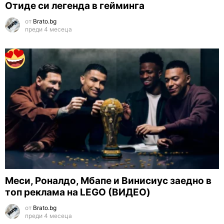
Отиде си легенда в гейминга
от
Brato.bg
преди 4 месеца
Меси, Роналдо, Мбапе и Винисиус заедно в
топ реклама на LEGO (ВИДЕО)
от
Brato.bg
преди 4 месеца