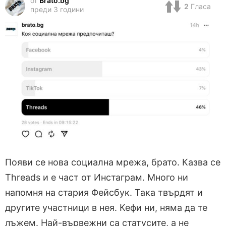
от
Brato.bg
2
Гласа
преди 3 години
Появи се нова социална мрежа, брато. Казва се
Threads и е част от Инстаграм. Много ни
напомня на стария Фейсбук. Така твърдят и
другите участници в нея. Кефи ни, няма да те
лъжем. Най-вървежни са статусите, а не