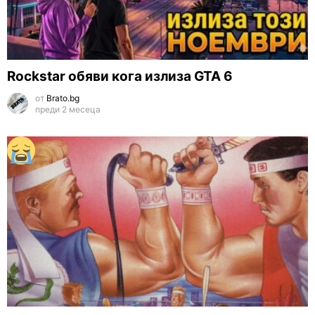
Rockstar обяви кога излиза GTA 6
от
Brato.bg
преди 2 месеца