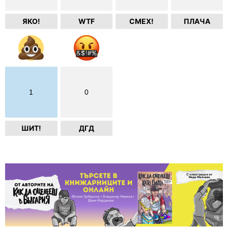
ЯКО!
WTF
СМЕХ!
ПЛАЧА
1
0
ШИТ!
ДГД