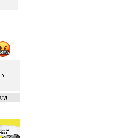
0
ДГД