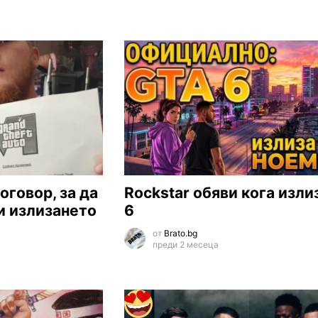
оговор, за да
Rockstar обяви кога изли
и излизането
6
от
Brato.bg
преди 2 месеца