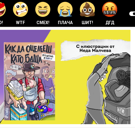
О!
WTF
СМЕХ!
ПЛАЧА
ШИТ!
ДГД