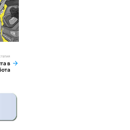
статия
та в
бота