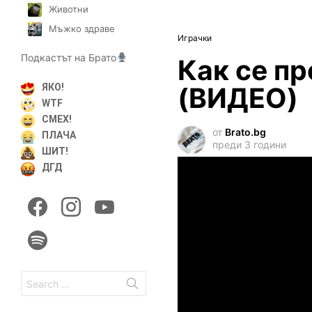
Животни
Мъжко здраве
Играчки
Подкастът на Брато
Как се пр
(ВИДЕО)
ЯКО!
WTF
СМЕХ!
от
Brato.bg
ПЛАЧА
преди 3 години
ШИТ!
ДГД
facebook
instagram
youtube
spotify
Search
for: