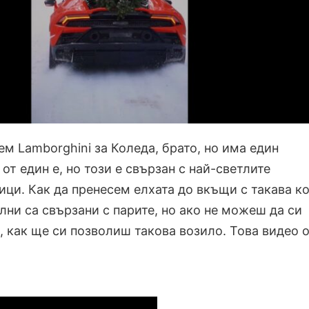
м Lamborghini за Коледа, брато, но има един
 от един е, но този е свързан с най-светлите
ици. Как да пренесем елхата до вкъщи с такава к
лни са свързани с парите, но ако не можеш да си
, как ще си позволиш такова возило. Това видео 