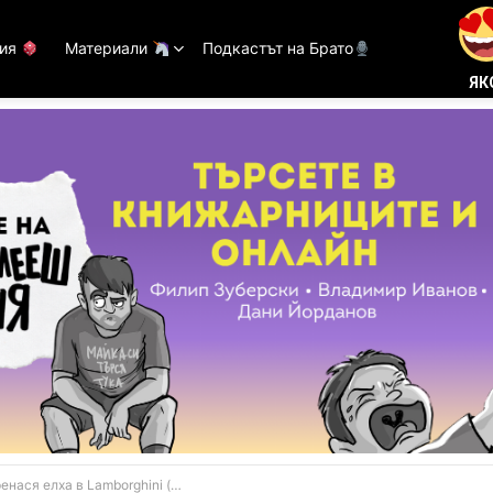
тия
Материали
Подкастът на Брато
ЯК
нася елха в Lamborghini (ВИДЕО)