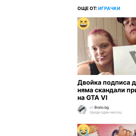
ОЩЕ ОТ:
ИГРАЧКИ
Двойка подписа д
няма скандали пр
на GTA VI
от
Brato.bg
преди един месец