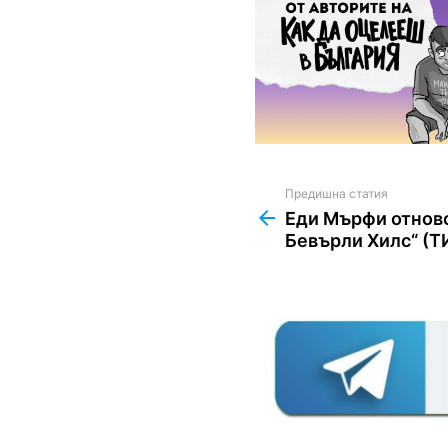
Предишна статия
See
more
Еди Мърфи отново
Бевърли Хилс“ (