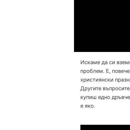
Искаме да си вземе
проблем. Е, повече
християнски празн
Другите въпросите
купиш едно дръвче
е яко.