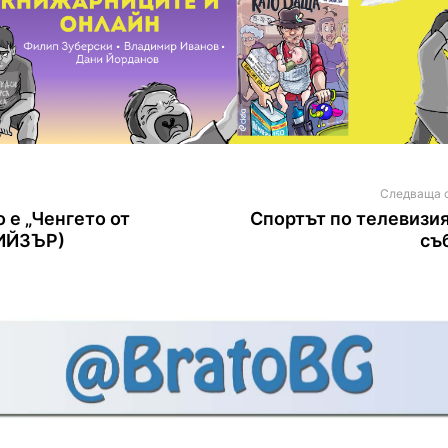
Следваща 
 е „Ченгето от
Спортът по телевизия
ТИЙЗЪР)
съ