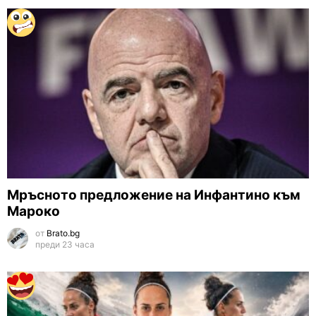
Мръсното предложение на Инфантино към
Мароко
от
Brato.bg
преди 23 часа