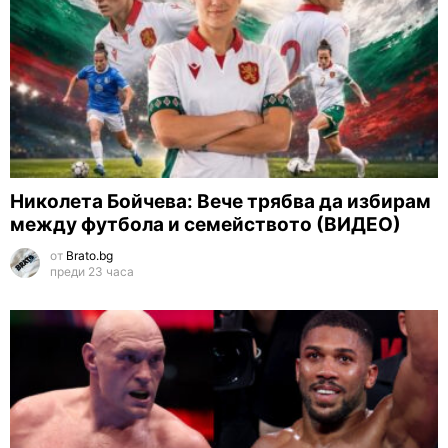
Николета Бойчева: Вече трябва да избирам
между футбола и семейството (ВИДЕО)
от
Brato.bg
преди 23 часа