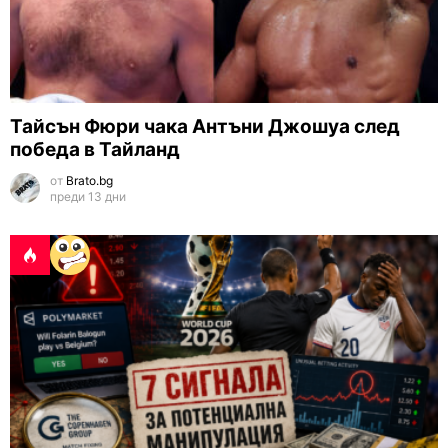
Тайсън Фюри чака Антъни Джошуа след
победа в Тайланд
от
Brato.bg
преди 13 дни