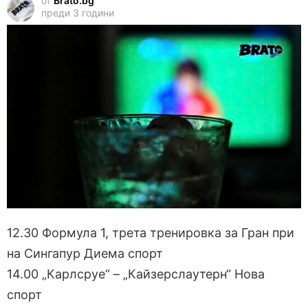
от
Brato.bg
преди 3 години
12.30 Формула 1, трета тренировка за Гран при
на Сингапур Диема спорт
14.00 „Карлсруе“ – „Кайзерслаутерн“ Нова
спорт