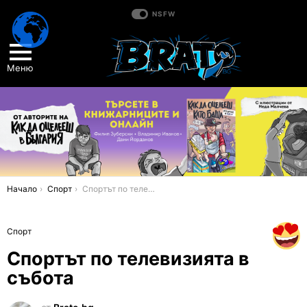
NSFW
Меню
You are here:
Начало
Спорт
Спортът по телевизията в събота
Спорт
Спортът по телевизията в
събота