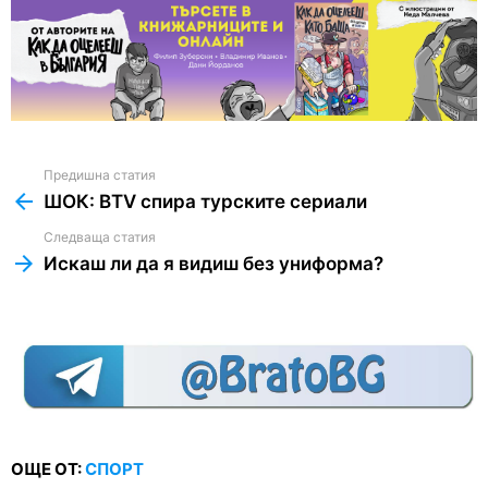
Предишна статия
See
more
ШОК: BTV спира турските сериали
Следваща статия
Искаш ли да я видиш без униформа?
ОЩЕ ОТ:
СПОРТ