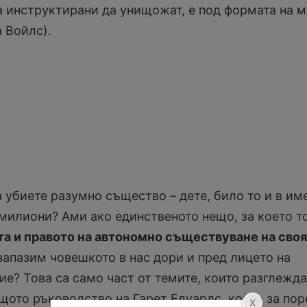
а инструктирани да унищожат, е под формата на 
 Войлс).
 убиете разумно същество – дете, било то и в им
 милиони? Ами ако единственото нещо, за което т
а и правото на автономно съществуване на своя
апазим човешкото в нас дори и пред лицето на
е? Това са само част от темите, които разглежда
ещото ръководство на Гарет Едуардс, който за пор