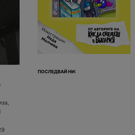
ПОСЛЕДВАЙ НИ:
е
иза,
И
29