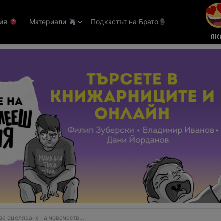
тия
Материали
Подкастът на Брато
ЯК
ляване на човечеството започва със „Създателят“