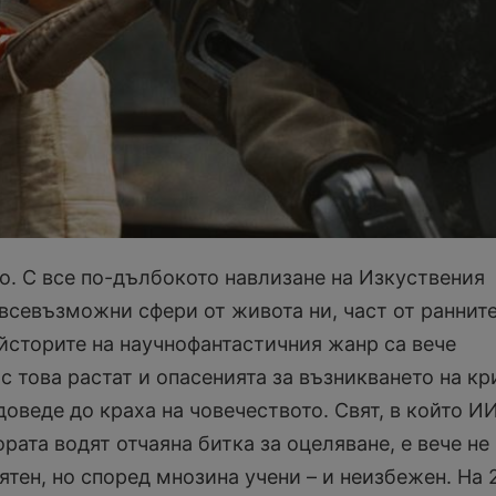
. С все по-дълбокото навлизане на Изкуствения
 всевъзможни сфери от живота ни, част от раннит
йсторите на научнофантастичния жанр са вече
 с това растат и опасенията за възникването на кр
доведе до краха на човечеството. Свят, в който И
ората водят отчаяна битка за оцеляване, е вече не
тен, но според мнозина учени – и неизбежен. На 