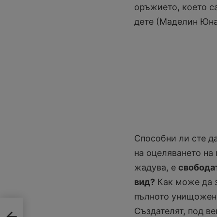
оръжието, което с
дете (Маделин Юна
Способни ли сте да
на оцеляването на
жадува, е
свободат
вид?
Как може да з
пълното унищожени
Създателят, под в