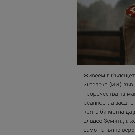
Живеем в бъдещето
интелект (ИИ) във
пророчества на ма
реалност, а заедно
която би могла да 
владее Земята, а х
само напълно вероя