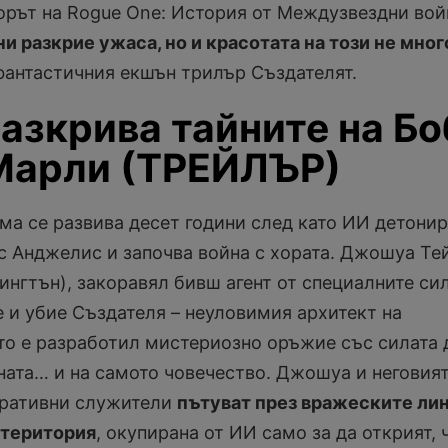
рът на Rogue One: История от Междузвездни вой
ни разкрие ужаса, но и красотата на този не мног
фантастичния екшън трилър Създателят.
азкрива тайните на Бо
Марли (ТРЕЙЛЪР)
ма се развива десет години след като ИИ детони
с Анджелис и започва война с хората. Джошуа Те
нгтън), закоравял бивш агент от специалните сил
е и убие Създателя – неуловимия архитект на
то е разработил мистериозно оръжие със силата 
ната… и на самото човечество. Джошуа и неговия
еративни служители
пътуват през вражеските лин
 територия
, окупирана от ИИ само за да открият, 