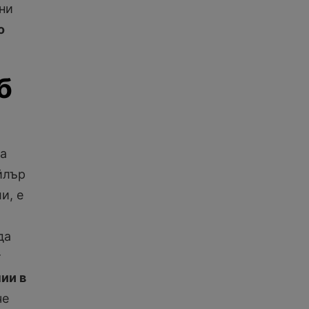
ни
о
б
ра
йлър
и, е
да
т
ии в
че