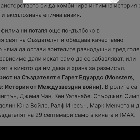
айсторството си да комбинира интимна история 
 и експлозивна епична визия.
 филма ни потапя още по-дълбоко в
я свят на Създателят и обещава качествено
о няма да остави зрителите равнодушни пред гол
езависимо дали искат само да се забавляват, или
ят в киното да им дава и храна за размисъл.
ист на Създателят е Гарет Едуардс (Monsters,
e: История от Междузвездни войни).
В ролите са
нгтън, Джема Чан, Кен Уатанабе, Стърджил Симп
елин Юна Войлс, Ралф Инесън, Марк Менчета и д
здателят на 29 септември само в кината и IMAX.