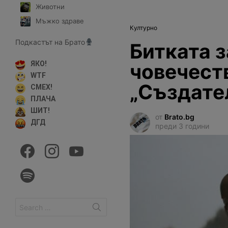
Животни
Мъжко здраве
Културно
Подкастът на Брато
Битката з
човечест
ЯКО!
WTF
„Създате
СМЕХ!
ПЛАЧА
ШИТ!
от
Brato.bg
ДГД
преди 3 години
facebook
instagram
youtube
spotify
Search
for: