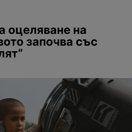
а оцеляване на
вото започва със
лят“