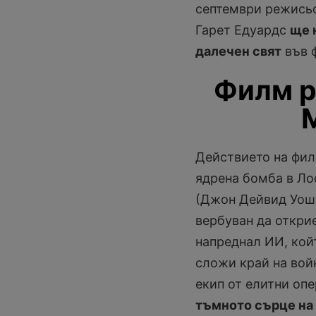
септември режисьо
Гарет Едуардс
ще 
далечен свят
във 
Филм р
Действието на фил
ядрена бомба в Ло
(Джон Дейвид Уоши
вербуван да откри
напреднал ИИ, кой
сложи край на вой
екип от елитни оп
тъмното сърце на