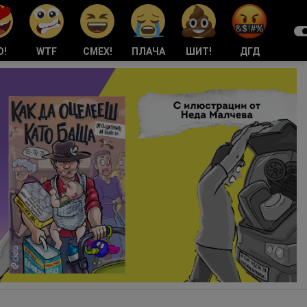
О!
WTF
СМЕХ!
ПЛАЧА
ШИТ!
ДГД