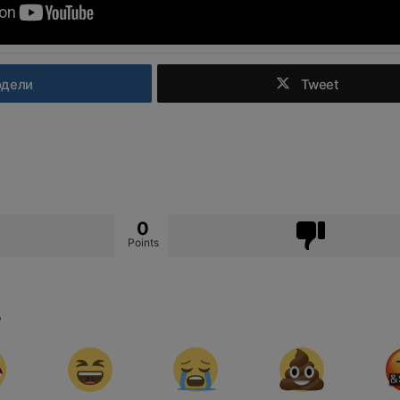
одели
Tweet
0
Points
?