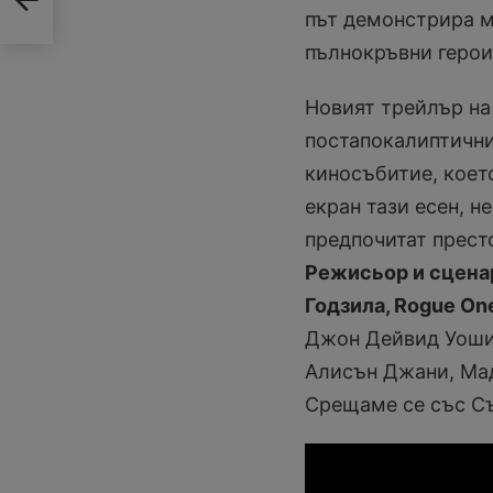
път демонстрира м
пълнокръвни герои
Новият трейлър на
постапокалиптични
киносъбитие, коет
екран тази есен, н
предпочитат престо
Режисьор и сценар
Годзила, Rogue On
Джон Дейвид Уоши
Алисън Джани, Мад
Срещаме се със Съ