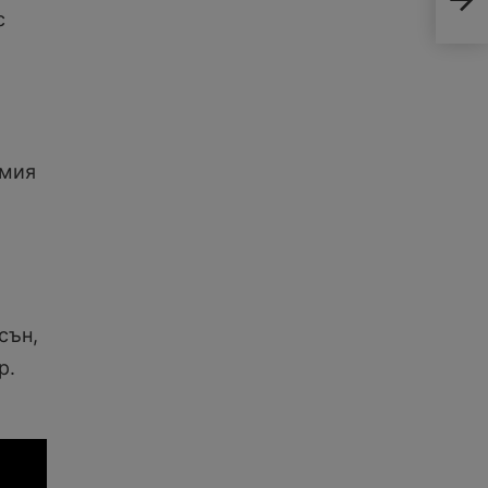
2Pa
с
емия
сън,
р.