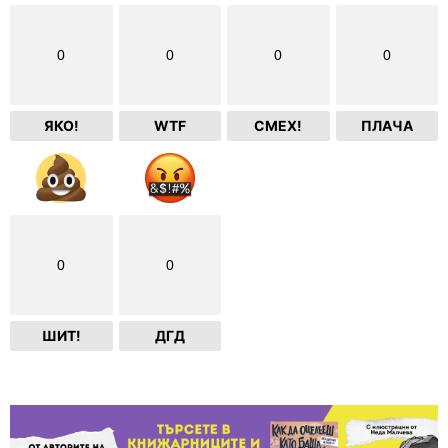
0
0
0
0
ЯКО!
WTF
СМЕХ!
ПЛАЧА
0
0
ШИТ!
ДГД