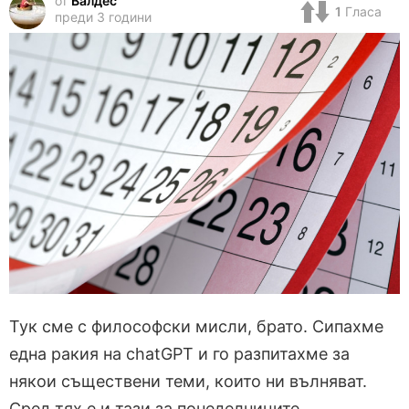
от
Валдес
1
Гласа
преди 3 години
Тук сме с философски мисли, брато. Сипахме
една ракия на chatGPT и го разпитахме за
някои съществени теми, които ни вълняват.
Сред тях е и тази за понеделниците.