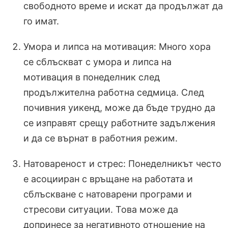
свободното време и искат да продължат да
го имат.
Умора и липса на мотивация: Много хора
се сблъскват с умора и липса на
мотивация в понеделник след
продължителна работна седмица. След
почивния уикенд, може да бъде трудно да
се изправят срещу работните задължения
и да се върнат в работния режим.
Натовареност и стрес: Понеделникът често
е асоцииран с връщане на работата и
сблъскване с натоварени програми и
стресови ситуации. Това може да
допринесе за негативното отношение на