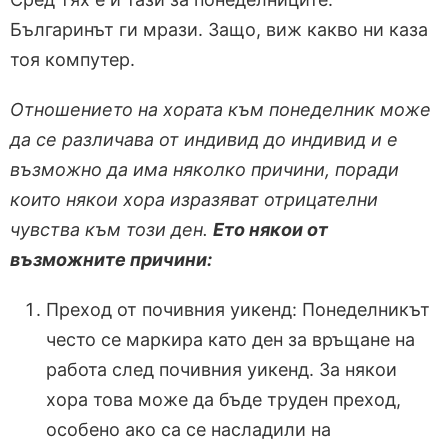
Българинът ги мрази. Защо, виж какво ни каза
тоя компутер.
Отношението на хората към понеделник може
да се различава от индивид до индивид и е
възможно да има няколко причини, поради
които някои хора изразяват отрицателни
чувства към този ден.
Ето някои от
възможните причини:
Преход от почивния уикенд: Понеделникът
често се маркира като ден за връщане на
работа след почивния уикенд. За някои
хора това може да бъде труден преход,
особено ако са се насладили на