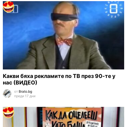
Какви бяха рекламите по ТВ през 90-те у
нас (ВИДЕО)
от
Brato.bg
преди 17 дни