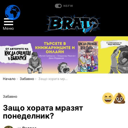
NSFW
Меню
You are here:
Начало
Забавно
Защо хората мразят понеделник?
Забавно
Защо хората мразят
понеделник?