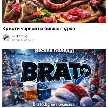
Кръсти червей на бивше гадже
от
Brato.bg
преди 6 месеца