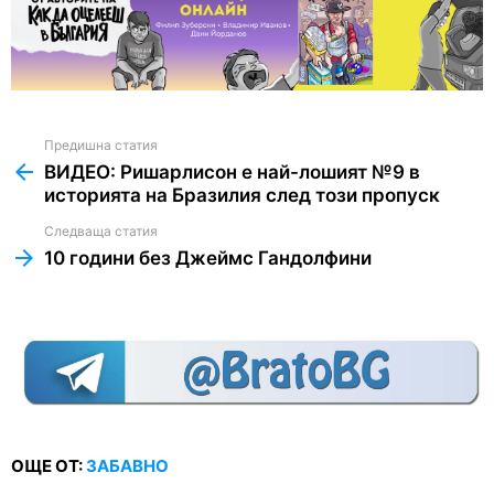
Предишна статия
See
more
ВИДЕО: Ришарлисон е най-лошият №9 в
историята на Бразилия след този пропуск
Следваща статия
10 години без Джеймс Гандолфини
ОЩЕ ОТ:
ЗАБАВНО