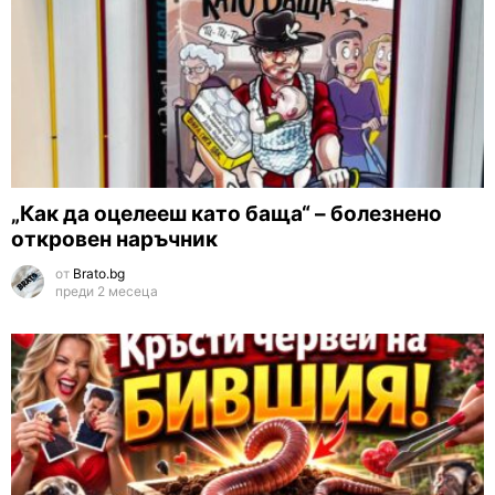
„Как да оцелееш като баща“ – болезнено
откровен наръчник
от
Brato.bg
преди 2 месеца