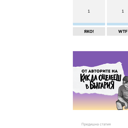
1
1
ЯКО!
WTF
Предишна статия
See