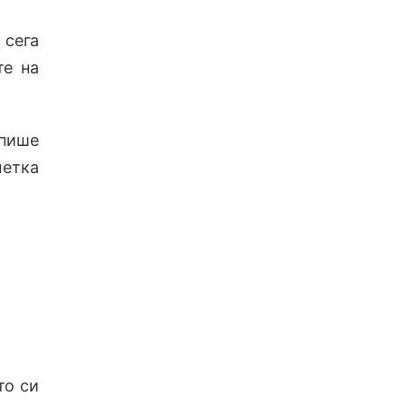
 сега
те на
 пише
метка
то си