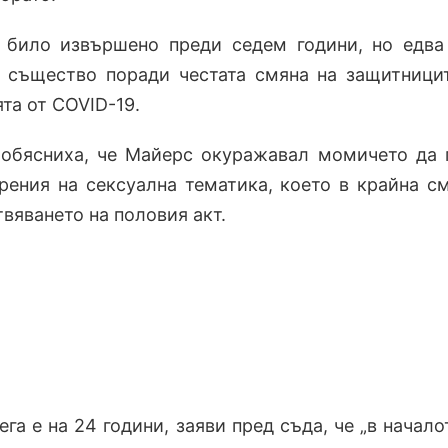
 било извършено преди седем години, но едва
о същество поради честата смяна на защитници
та от COVID-19.
 обясниха, че Майерс окуражавал момичето да
рения на сексуална тематика, което в крайна с
вяването на половия акт.
га е на 24 години, заяви пред съда, че „в начало