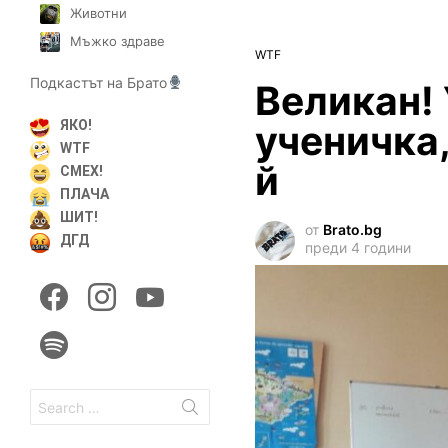
Животни
Мъжко здраве
WTF
Подкастът на Брато
Великан! 
ученичка,
ЯКО!
WTF
й
СМЕХ!
ПЛАЧА
ШИТ!
от
Brato.bg
ДГД
преди 4 години
facebook
instagram
youtube
spotify
Search
for: