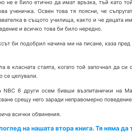
 но не е било етично да имат връзка, тъй като то
гова ученичка. Освен това тя поясни, че съпруга
вателка в същото училища, както и че децата им
едение и всичко това би било нередно.
ксът би подобрил начина ми на писане, каза пред
а в класната стаята, когато той започнал да си 
о се целували.
 NBC 6 други осем бивши възпитанички на М
ване срещу него заради неправомерно поведение
ича всички обвинения.
оглед на нашата втора книга. Тя няма да 