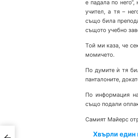
е падала по него“,
учител, а тя – не
също била препода
същото учебно зав
Той ми каза, че се
момичето.
По думите ѝ тя бил
панталоните, докат
По информация на
също подали оплак
Самият Майерс отр
Хвърли един п
8