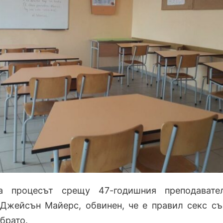
а процесът срещу 47-годишния преподавате
Джейсън Майерс, обвинен, че е правил секс съ
брато.