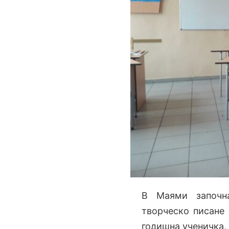
В Маями започн
творческо писане 
годишна ученичка, 