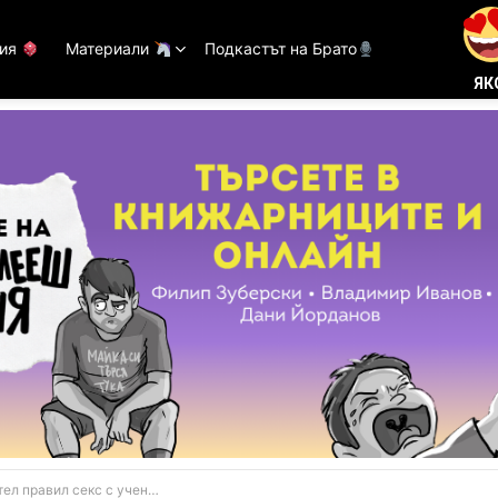
тия
Материали
Подкастът на Брато
ЯК
секс с ученичка, за да подобри писането й