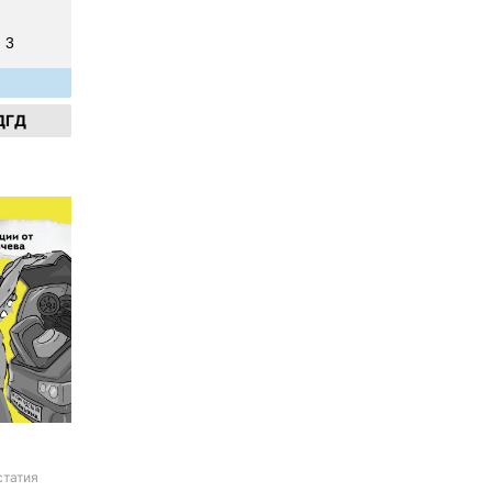
3
ДГД
статия