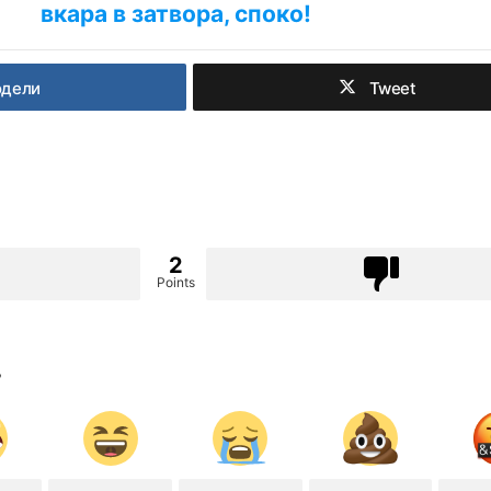
вкара в затвора, споко!
одели
Tweet
2
Points
?