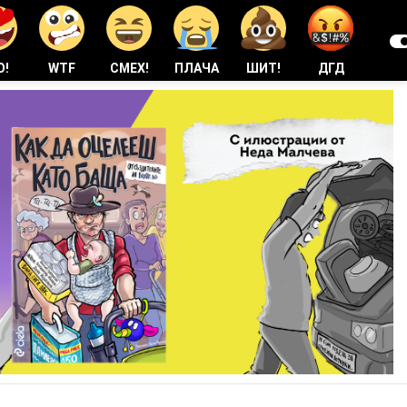
О!
WTF
СМЕХ!
ПЛАЧА
ШИТ!
ДГД