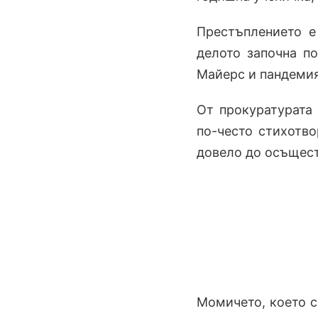
Престъплението е
делото започна п
Майерс и пандемия
От прокуратурата
по-често стихотво
довело до осъщест
Момичето, което се