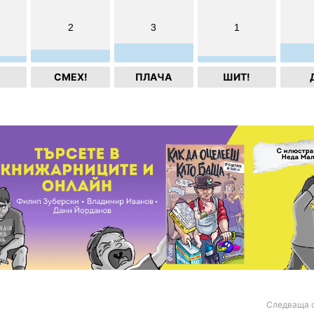
2
3
1
СМЕХ!
ПЛАЧА
ШИТ!
Следваща 