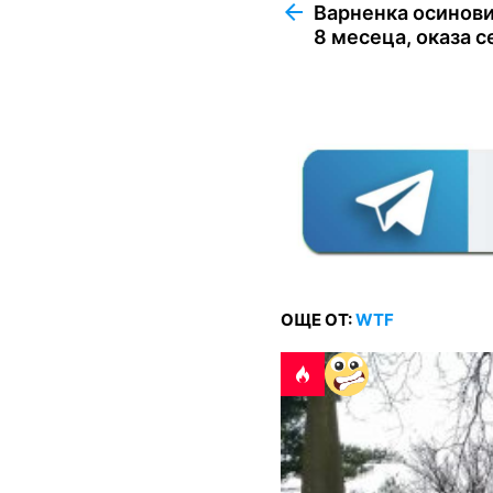
more
Варненка осинови
8 месеца, оказа с
ОЩЕ ОТ:
WTF