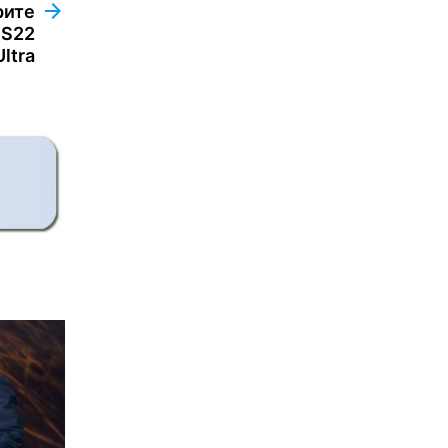
рите
 S22
Ultra