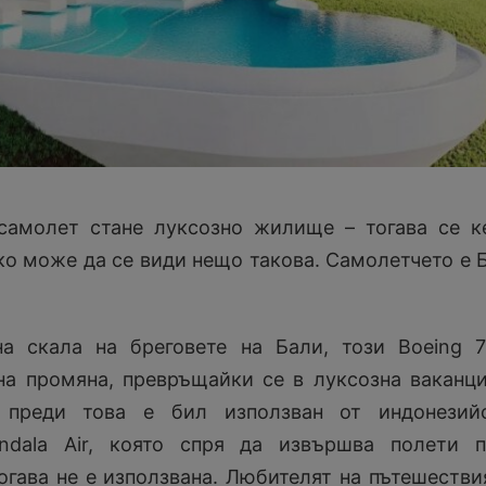
 самолет стане луксозно жилище – тогава се 
ко може да се види нещо такова. Самолетчето е 
а скала на бреговете на Бали, този Boeing 
на промяна, превръщайки се в луксозна ваканц
 преди това е бил използван от индонезийс
ndala Air, която спря да извършва полети п
огава не е използвана. Любителят на пътешестви