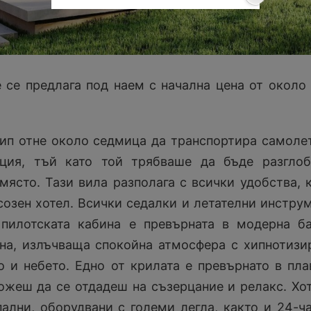
 се предлага под наем с начална цена от около
ип отне около седмица да транспортира самоле
ция, тъй като той трябваше да бъде разгло
място. Тази вила разполага с всички удобства, 
созен хотел. Всички седалки и летателни инстру
 пилотската кабина е превърната в модерна б
ана, излъчваща спокойна атмосфера с хипнотиз
 и небето. Едно от крилата е превърнато в пл
ожеш да се отдадеш на съзерцание и релакс. Хо
пални, оборудвани с големи легла, както и 24-ч