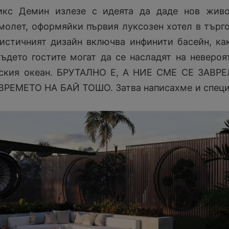
икс Демин излезе с идеята да даде нов живо
молет, оформяйки първия луксозен хотел в търг
истичният дизайн включва инфинити басейн, ка
ъдето гостите могат да се насладят на невероя
ския океан. БРУТАЛНО Е, А НИЕ СМЕ СЕ ЗАВР
РЕМЕТО НА БАЙ ТОШО. Затва написахме и спец