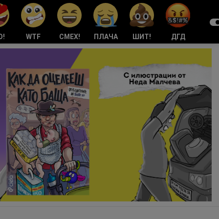
О!
WTF
СМЕХ!
ПЛАЧА
ШИТ!
ДГД