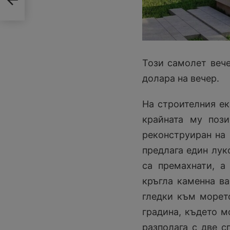
Този самолет вече
долара на вечер.
На строителния ек
крайната му пози
реконструиран на 
предлага един лук
са премахнати, а
кръгла каменна в
гледки към морето
градина, където м
разполага с две с