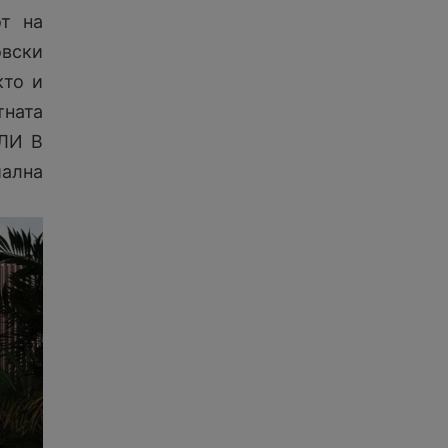
т на
овски
кто и
тната
ЕЛИ В
иална