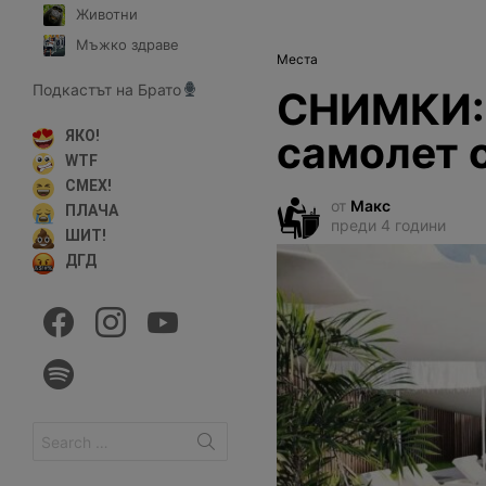
Животни
Мъжко здраве
Места
Подкастът на Брато
СНИМКИ: 
самолет 
ЯКО!
WTF
СМЕХ!
от
Макс
ПЛАЧА
преди 4 години
ШИТ!
ДГД
facebook
instagram
youtube
spotify
Search
for: