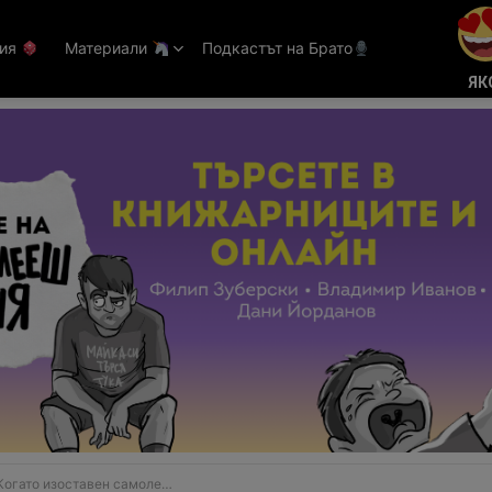
тия
Материали
Подкастът на Брато
ЯК
зоставен самолет стане луксозно жилище