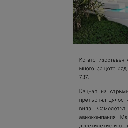
Когато изоставен
много, защото ряд
737.
Кацнал на стръмн
претърпял цялост
вила. Самолетът
авиокомпания Ma
десетилетие и отт