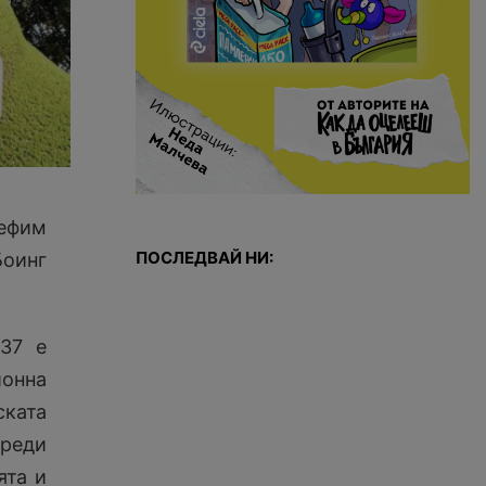
кефим
ПОСЛЕДВАЙ НИ:
Боинг
737 е
ионна
ката
реди
ята и