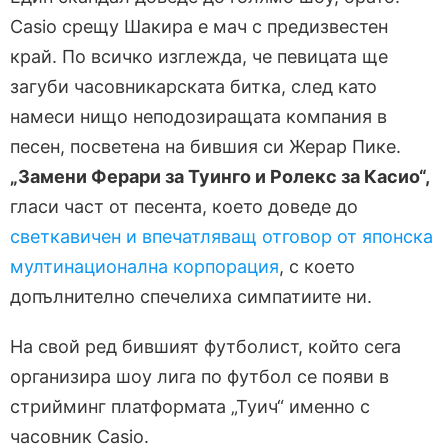
Casio срещу Шакира е мач с предизвестен
край. По всичко изглежда, че певицата ще
загуби часовникарската битка, след като
намеси нищо неподозиращата компания в
песен, посветена на бившия си Жерар Пике.
„Замени Ферари за Туинго и Ролекс за Касио“,
гласи част от песента, което доведе до
светкавичен и впечатляващ отговор от японска
мултинационална корпорация
, с което
допълнително спечелиха симпатиите ни.
На свой ред бившият футболист, който сега
организира шоу лига по футбол се появи в
стрийминг платформата „Туич“ именно с
часовник Casio.