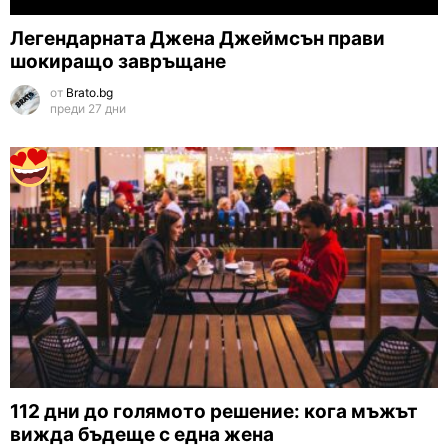
Легендарната Джена Джеймсън прави
шокиращо завръщане
от
Brato.bg
преди 27 дни
112 дни до голямото решение: кога мъжът
вижда бъдеще с една жена