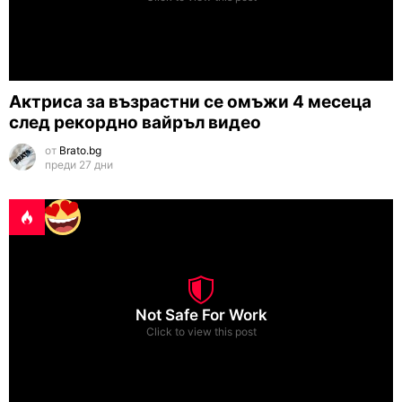
Актриса за възрастни се омъжи 4 месеца
след рекордно вайръл видео
от
Brato.bg
преди 27 дни
Not Safe For Work
Click to view this post