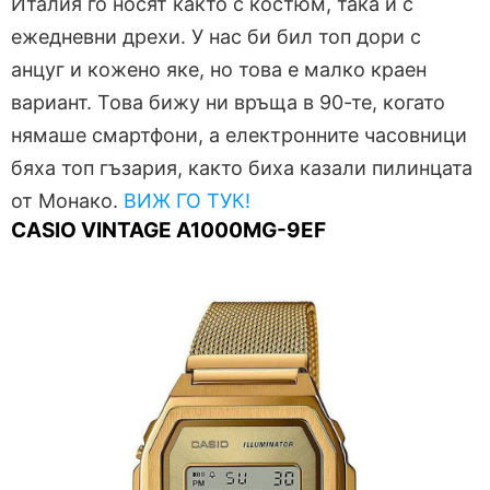
Италия го носят както с костюм, така и с
ежедневни дрехи. У нас би бил топ дори с
анцуг и кожено яке, но това е малко краен
вариант. Това бижу ни връща в 90-те, когато
нямаше смартфони, а електронните часовници
бяха топ гъзария, както биха казали пилинцата
от Монако.
ВИЖ ГО ТУК!
CASIO VINTAGE A1000MG-9EF