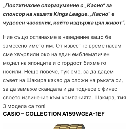
„Постигнахме споразумение с „Касио“ за
спонсор на нашата Kings League. „Касио“ е
чудесен часовник, който издържа цял живот“.
Ние също останахме в неведение защо бе
замесено името им. От известне време насам
сме хвърлили око на един емблематичен
модел на японците и с гордост бихме го
носили. Нещо повече, тук сме, за да дадем
съвет на Шакира какво да сложи на ръката си,
за да замаже скандала и да поднесе с финес
своето извинение към компанията. Шакира, тия
3 модела са топ!
CASIO – COLLECTION A159WGEA-1EF