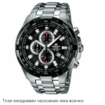
Този ежедневен часковник има всичко