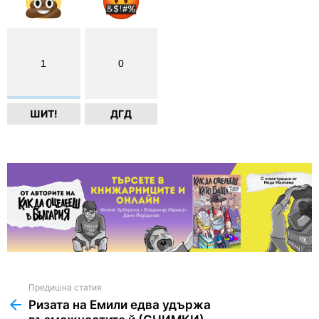
1
0
ШИТ!
ДГД
Предишна статия
See
more
Ризата на Емили едва удържа