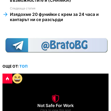
възможностите й (СНИМКИ)
Следваща статия
Изядохме 20 фунийки с крем за 24 часа и
кантарът ни се разсърди
ОЩЕ ОТ:
ТОП
Not Safe For Work
Click to view this post