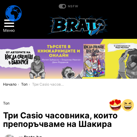
NSFW
Меню
You are here:
Начало
Топ
Три Casio часовника, които препоръчваме на Шакира
Топ
Три Casio часовника, които
препоръчваме на Шакира