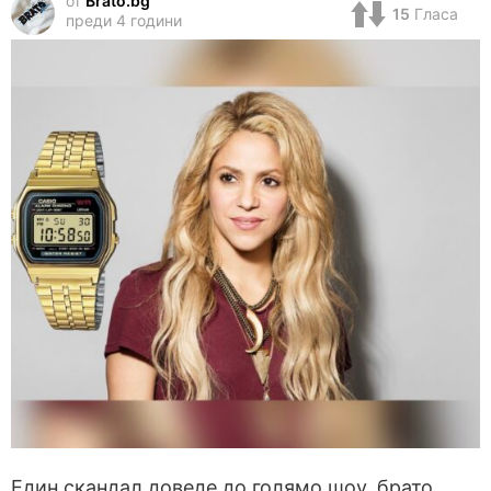
от
Brato.bg
15
Гласа
преди 4 години
Един скандал доведе до голямо шоу, брато.