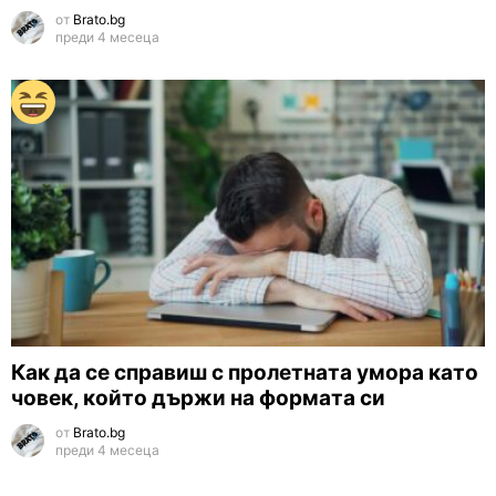
от
Brato.bg
преди 4 месеца
Как да се справиш с пролетната умора като
човек, който държи на формата си
от
Brato.bg
преди 4 месеца