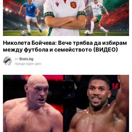
Николета Бойчева: Вече трябва да избирам
между футбола и семейството (ВИДЕО)
от
Brato.bg
преди един ден