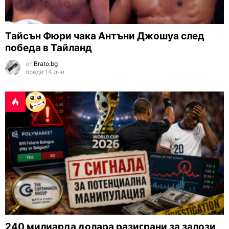
Тайсън Фюри чака Антъни Джошуа след
победа в Тайланд
от
Brato.bg
преди 14 дни
240 милиарда долара разиграни за залози