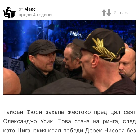
от
Макс
2
Гласа
преди 4 години
Тайсън Фюри захапа жестоко пред цял свят
Олександър Усик. Това стана на ринга, след
като Циганския крал победи Дерек Чисора без