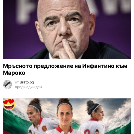
Мръсното предложение на Инфантино към
Мароко
от
Brato.bg
преди един ден