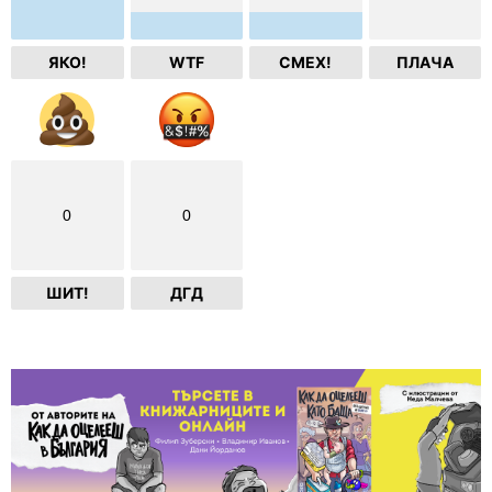
ЯКО!
WTF
СМЕХ!
ПЛАЧА
0
0
ШИТ!
ДГД