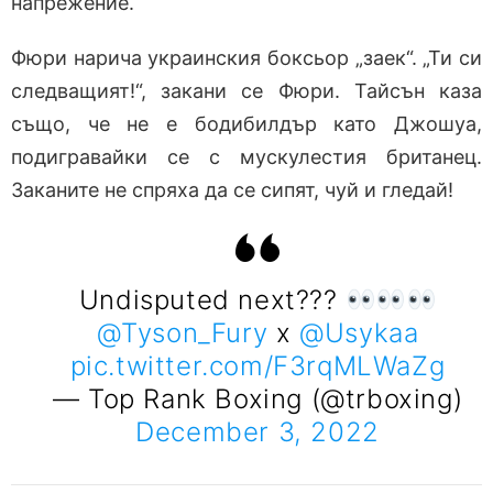
напрежение.
Фюри нарича украинския боксьор „заек“. „Ти си
следващият!“, закани се Фюри. Тайсън каза
също, че не е бодибилдър като Джошуа,
подигравайки се с мускулестия британец.
Заканите не спряха да се сипят, чуй и гледай!
Undisputed next???
@Tyson_Fury
x
@Usykaa
pic.twitter.com/F3rqMLWaZg
— Top Rank Boxing (@trboxing)
December 3, 2022