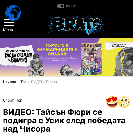
NSFW
Меню
You are here:
Начало
Топ
ВИДЕО: Тайсън Фюри се подигра с Усик след победата над Чисора
Спорт
Топ
ВИДЕО: Тайсън Фюри се
подигра с Усик след победата
над Чисора