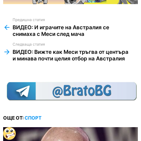
Предишна статия
See
more
ВИДЕО: И играчите на Австралия се
снимаха с Меси след мача
Следваща статия
ВИДЕО: Вижте как Меси тръгва от центъра
и минава почти целия отбор на Австралия
ОЩЕ ОТ:
СПОРТ