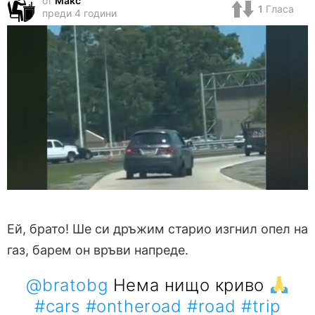
от
Макс
1
Гласа
преди 4 години
Ей, брато! Ше си дръжим старио изгнил опел на
газ, барем он връви напреде.
@bratobg
Нема нищо криво
#cars
#ontheroad
#road
#trip