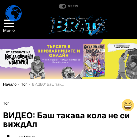
NSFW
Меню
You are here:
Начало
Топ
ВИДЕО: Баш такава кола не си виждАл
Топ
ВИДЕО: Баш такава кола не си
виждАл