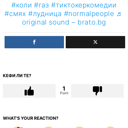
#коли
#газ
#тиктокеркомедии
#смях
#лудница
#normalpeople
♬
original sound – brato.bg
КЕФИ ЛИ ТЕ?
1
Point
WHAT'S YOUR REACTION?