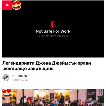
Not Safe For Work
Click to view this post
Легендарната Джена Джеймсън прави
шокиращо завръщане
от
Brato.bg
преди 30 дни