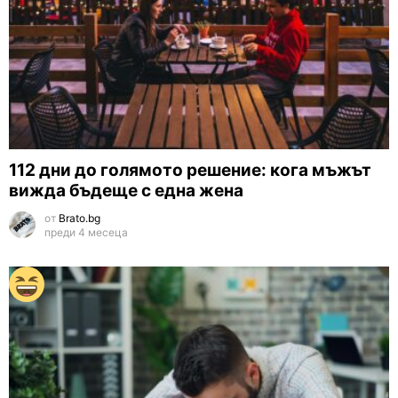
112 дни до голямото решение: кога мъжът
вижда бъдеще с една жена
от
Brato.bg
преди 4 месеца