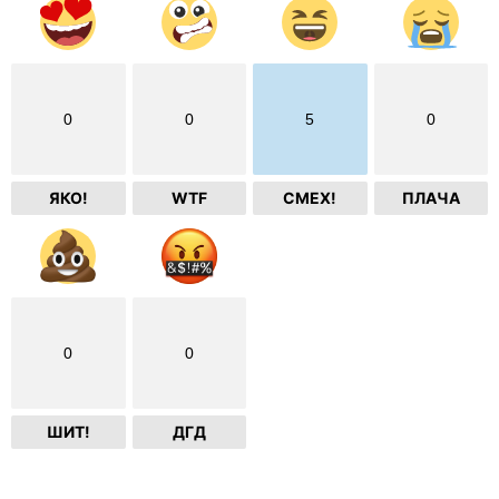
0
0
5
0
ЯКО!
WTF
СМЕХ!
ПЛАЧА
0
0
ШИТ!
ДГД