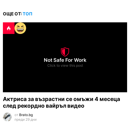
ОЩЕ ОТ:
ТОП
Not Safe For Work
Click to view this post
Актриса за възрастни се омъжи 4 месеца
след рекордно вайръл видео
от
Brato.bg
преди 29 дни