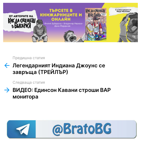
Предишна статия
See
more
Легендарният Индиана Джоунс се
завръща (ТРЕЙЛЪР)
Следваща статия
ВИДЕО: Единсон Кавани строши ВАР
монитора