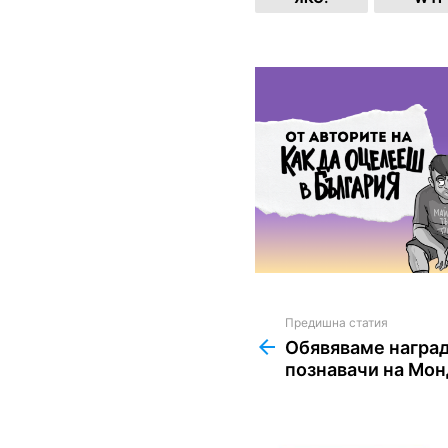
Предишна статия
See
more
Обявяваме наград
познавачи на Мон