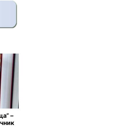
ща“ –
ъчник