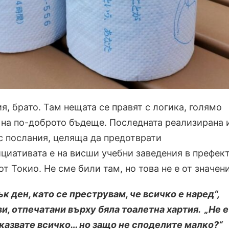
я, брато. Там нещата се правят с логика, голямо
 на по-доброто бъдеще. Последната реализирана 
 с послания, целяща да предотврати
циативата е на висши учебни заведения в префек
т Токио. Не сме били там, но това не е от значени
к ден, като се преструвам, че всичко е наред“,
ви, отпечатани върху бяла тоалетна хартия. „Не е
казвате всичко… но защо не споделите малко?“