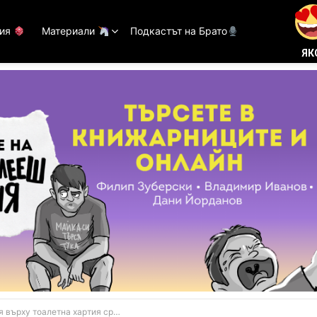
тия
Материали
Подкастът на Брато
ЯК
 тоалетна хартия срещу самоубийства в Япония