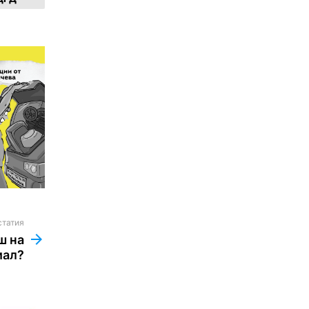
статия
ш на
иал?