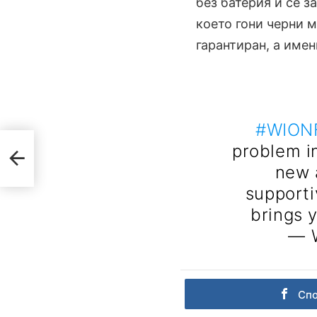
без батерия и се з
което гони черни 
гарантиран, а имен
#WIONF
problem in
new a
supporti
brings 
— 
Сп