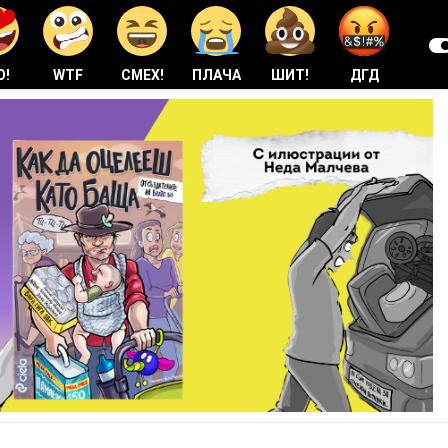
О!
WTF
СМЕХ!
ПЛАЧА
ШИТ!
ДГД