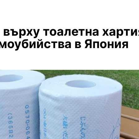
 върху тоалетна харти
моубийства в Япония