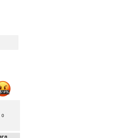
0
ДГД