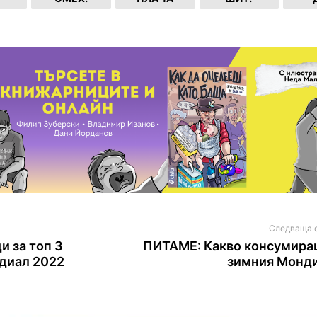
Следваща 
и за топ 3
ПИТАМЕ: Какво консумира
диал 2022
зимния Монд