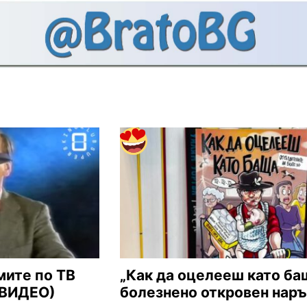
мите по ТВ
„Как да оцелееш като ба
 (ВИДЕО)
болезнено откровен нар