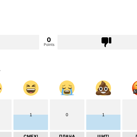
0
Points
?
1
0
1
СМЕХ!
ПЛАЧА
ШИТ!