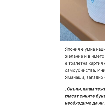
Япония е умна наци
желание и в името
е тоалетна хартия
самоубийства. Ини
Яманаши, западно о
„Скъпи, имам тежъ
гласят сините бук
необходимо да ни 