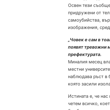
Освен тези съобще
придружени от тел
самоубийства, вър
изображения, сред 
„Човек е сам в тоа
появят тревожни м
префектурата.
Миналия месец вла
местни университет
наблюдава ръст в 
която засили изола
Истината е, че нас
четем всичко, коет