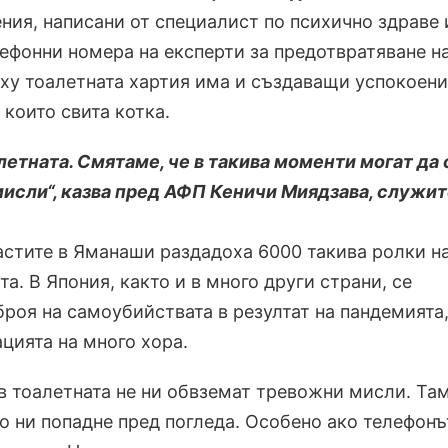
ния, написани от специалист по психично здраве 
ефонни номера на експерти за предотвратяване н
ху тоалетната хартия има и създаващи успокоен
които свита котка.
летната. Смятаме, че в такива моменти могат да 
исли“, казва пред АФП Кеничи Миядзава, служит
стите в Яманаши раздадоха 6000 такива ролки на
а. В Япония, както и в много други страни, се
броя на самоубийствата в резултат на пандемията
цията на много хора.
 в тоалетната не ни обвземат тревожни мисли. Та
о ни попадне пред погледа. Особено ако телефонъ