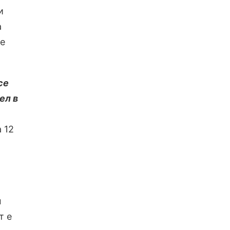
и
а
ие
се
ел в
 12
,
м
т е