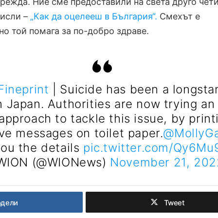
арежда. Ние сме предоставили на света друго чети
мисли –
„Как да оцелееш в България“.
Смехът е
но той помага за по-добро здраве.
ineprint
| Suicide has been a longsta
 Japan. Authorities are now trying an
pproach to tackle this issue, by print
ve messages on toilet paper.
@MollyG
you the details
pic.twitter.com/Qy6Mu
WION (@WIONews)
November 21, 202
одели
Tweet