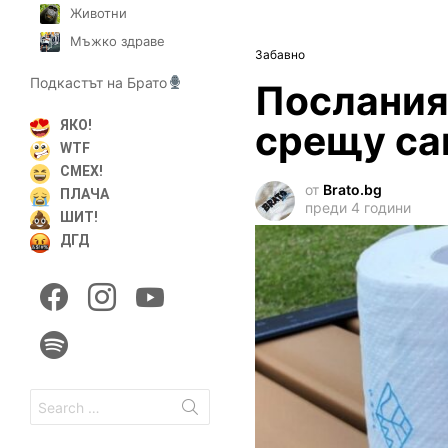
Животни
Мъжко здраве
Забавно
Подкастът на Брато
Послания
срещу са
ЯКО!
WTF
СМЕХ!
от
Brato.bg
ПЛАЧА
преди 4 години
ШИТ!
ДГД
facebook
instagram
youtube
spotify
Search
for: