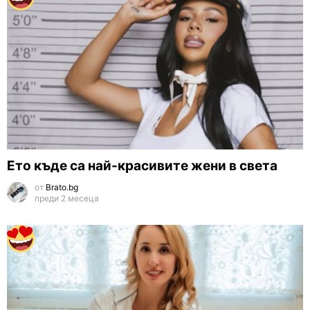
Eто къде са най-красивите жени в света
от
Brato.bg
преди 2 месеца