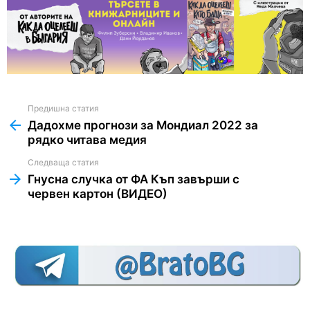
Предишна статия
See
more
Дадохме прогнози за Мондиал 2022 за
рядко читава медия
Следваща статия
Гнусна случка от ФА Къп завърши с
червен картон (ВИДЕО)