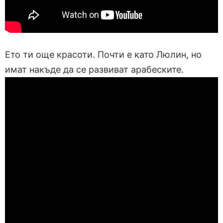
Ето ти още красоти. Почти е като Люлин, но
имат накъде да се развиват арабеските.