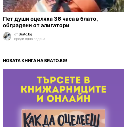
Пет души оцеляха 36 часа в блато,
обградени от алигатори
от
Brato.bg
преди една година
НОВАТА КНИГА НА BRATO.BG!