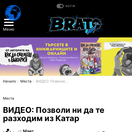
NSFW
Меню
You are here:
Начало
Места
ВИДЕО: Позволи ни да те разходим из Катар
Места
ВИДЕО: Позволи ни да те
разходим из Катар
от
Макс