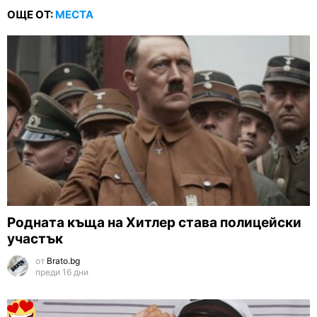
ОЩЕ ОТ:
МЕСТА
Родната къща на Хитлер става полицейски
участък
от
Brato.bg
преди 16 дни