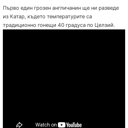
Първо един грозен англичанин ще ни разведе
из Катар, където температурите са
традиционно гонещи 40 градуса по Целзий.