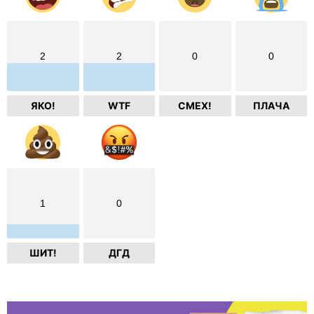
2
2
0
0
ЯКО!
WTF
СМЕХ!
ПЛАЧА
1
0
ШИТ!
ДГД