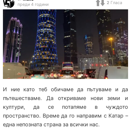
2
Гласа
преди 4 години
И ние като теб обичаме да пътуваме и да
пътешестваме. Да откриваме нови земи и
култури, да се потапяме в чуждото
пространство. Време да го направим с Катар –
една непозната страна за всички нас.