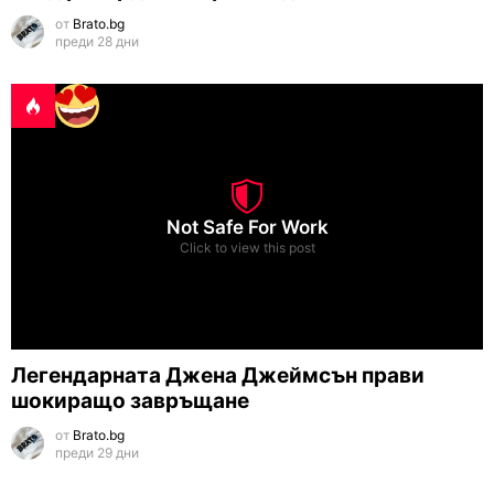
от
Brato.bg
преди 28 дни
Not Safe For Work
Click to view this post
Легендарната Джена Джеймсън прави
шокиращо завръщане
от
Brato.bg
преди 29 дни