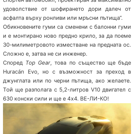
удоволствие от шофирането дори далеч от
асфалта върху ронливи или мръсни пътища“.
Обикновените гуми са сменени с балонни гуми
и е монтирано ново предно крило, за да поеме
30-милиметровото изместване на предната ос.
Сложно е, затва не си инженер.
Според
Top Gear
, това по същество ще бъде
Huracán Evo, но с възможност за преход в
джунглата или по черни пътища, ако желаете.
Той ще разполага с 5,2-литров V10 двигател с
630 конски сили и ще е 4х4. ВЕ-ЛИ-КО!