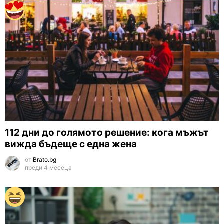
112 дни до голямото решение: кога мъжът
вижда бъдеще с една жена
от
Brato.bg
преди 4 месеца