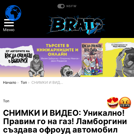
NSFW
Меню
You are here:
Начало
Топ
СНИМКИ И ВИДЕО: Уникално! Правим го на газ! Ламборгини създава офроуд автомобил
Топ
СНИМКИ И ВИДЕО: Уникално!
Правим го на газ! Ламборгини
създава офроуд автомобил