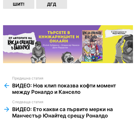
ШИТ!
ДГД
Предишна статия
See
more
ВИДЕО: Нов клип показва кофти момент
между Роналдо и Кансело
Следваща статия
ВИДЕО: Ето какви са първите мерки на
Манчестър Юнайтед срещу Роналдо