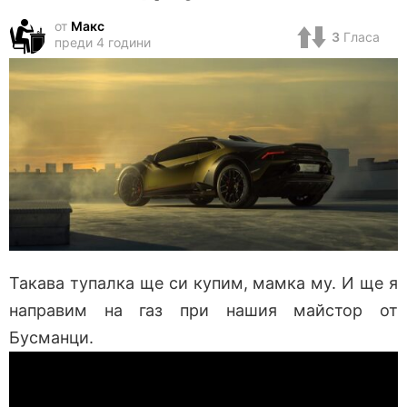
от
Макс
3
Гласа
преди 4 години
Такава тупалка ще си купим, мамка му. И ще я
направим на газ при нашия майстор от
Бусманци.