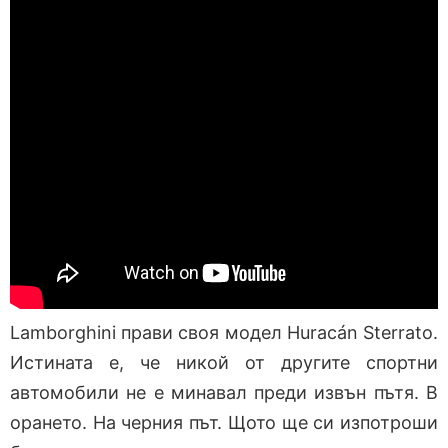
Lamborghini прави своя модел Huracán Sterrato.
Истината е, че никой от другите спортни
автомобили не е минавал преди извън пътя. В
орането. На черния път. Щото ще си изпотроши