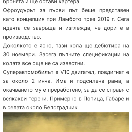
бронята и ще остави картера.
Офроудърът за първи път беше представен
като концепция при Ламбото през 2019 г. Сега
идеята се завръща и изглежда, че дори е в
производство.
Доколкото е ясно, тази кола ще дебютира на
30 ноември. Засега пълните спецификации на
колата все още не са известни.
Суперавтомобилът е V10 двигател, повдигнат е
за около 2 инча. Има и подсилена рама, а
окачването му е преработено, за да се справя с
всякакви терени. Примерно в Попица, Габаре и
в селата около Белоградчик.