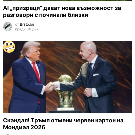
AI „призраци“ дават нова възможност за
разговори с починали близки
от
Brato.bg
преди 30 дни
Скандал! Тръмп отмени червен картон на
Мондиал 2026