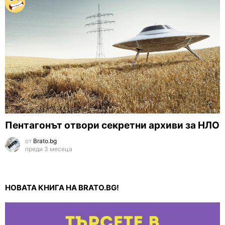
Пентагонът отвори секретни архиви за НЛО
от
Brato.bg
преди 3 месеца
НОВАТА КНИГА НА BRATO.BG!