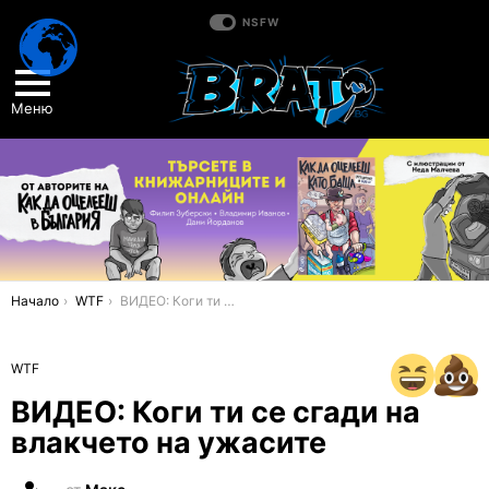
NSFW
Меню
You are here:
Начало
WTF
ВИДЕО: Коги ти се сгади на влакчето на ужасите
WTF
ВИДЕО: Коги ти се сгади на
влакчето на ужасите