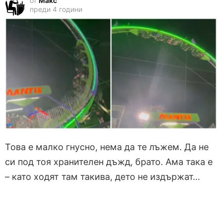
от
Макс
преди 4 години
Това е малко гнусно, нема да те лъжем. Да не
си под тоя хранителен дъжд, брато. Ама така е
– като ходят там такива, дето не издържат…