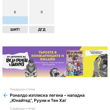
6
0
ШИТ!
ДГД
Предишна статия
See
more
Роналдо изплиска легена – нападна
„Юнайтед“, Рууни и Тен Хаг
Следваща статия