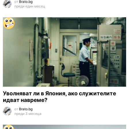
от
Brato.bg
преди един месец
Уволняват ли в Япония, ако служителите
идват навреме?
от
Brato.bg
преди 3 месеца