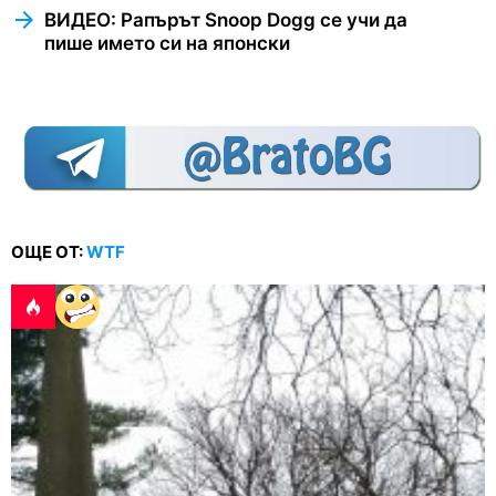
ВИДЕО: Рапърът Snoop Dogg се учи да
пише името си на японски
ОЩЕ ОТ:
WTF