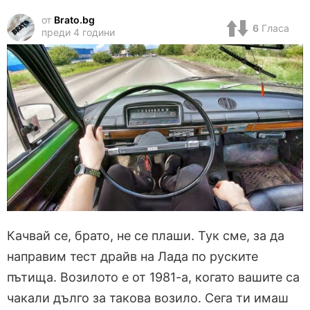
от
Brato.bg
6
Гласа
преди 4 години
Качвай се, брато, не се плаши. Тук сме, за да
направим тест драйв на Лада по руските
пътища. Возилото е от 1981-а, когато вашите са
чакали дълго за такова возило. Сега ти имаш