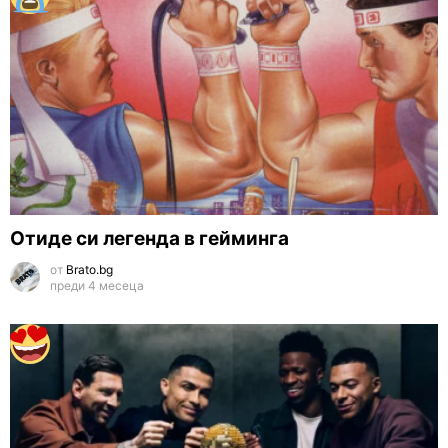
Отиде си легенда в гейминга
от
Brato.bg
преди 4 месеца