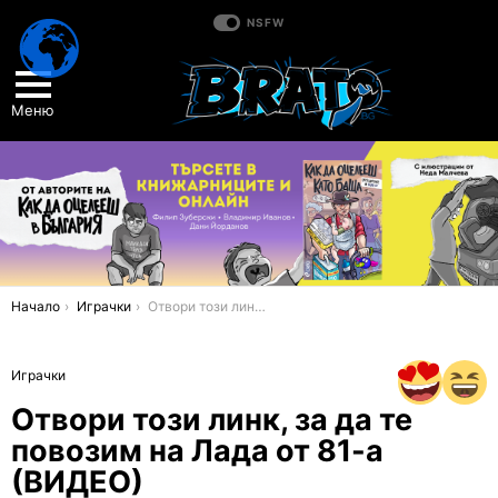
NSFW
Меню
You are here:
Начало
Играчки
Отвори този линк, за да те повозим на Лада от 81-а (ВИДЕО)
Играчки
Отвори този линк, за да те
повозим на Лада от 81-а
(ВИДЕО)