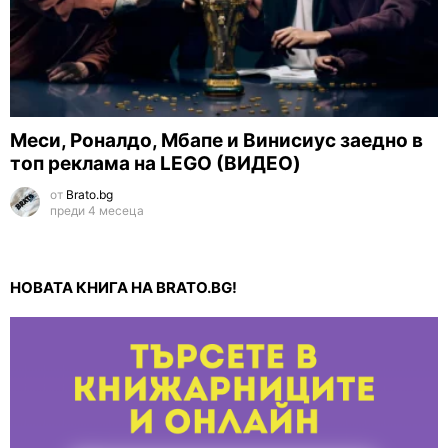
Меси, Роналдо, Мбапе и Винисиус заедно в
топ реклама на LEGO (ВИДЕО)
от
Brato.bg
преди 4 месеца
НОВАТА КНИГА НА BRATO.BG!