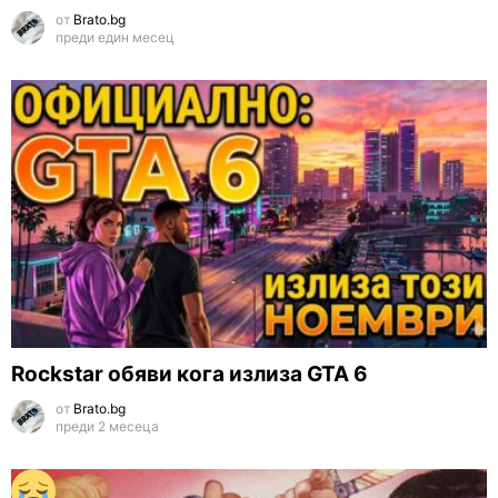
от
Brato.bg
преди един месец
Rockstar обяви кога излиза GTA 6
от
Brato.bg
преди 2 месеца