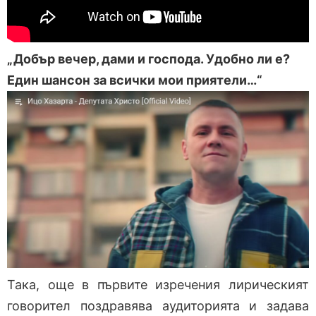
„Добър вечер, дами и господа. Удобно ли е?
Един шансон за всички мои приятели…“
Така, още в първите изречения лирическият
говорител поздравява аудиторията и задава