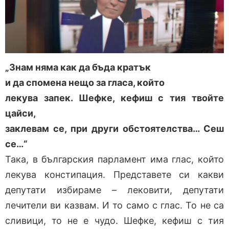
„Знам няма как да бъда кратък
и да спомена нещо за гласа, който
лекува запек. Шефке, кефиш с тия твойте
цайси,
заклевам се, при други обстоятелства… Сеш
се…“
Така, в българския парламент има глас, който
лекува констипация. Представете си какви
депутати избираме – лековити, депутати
лечители ви казвам. И то само с глас. То не са
сливици, то не е чудо. Шефке, кефиш с тия