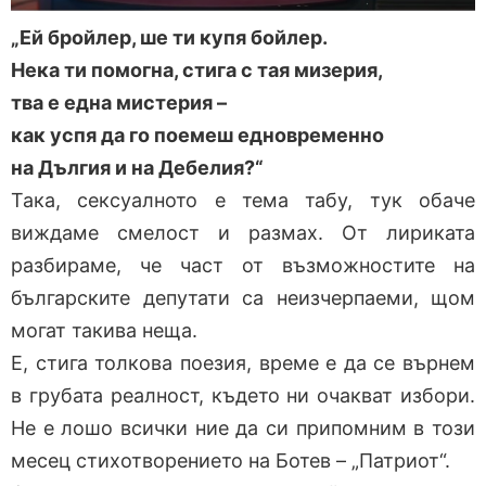
„Ей бройлер, ше ти купя бойлер.
Нека ти помогна, стига с тая мизерия,
тва е една мистерия –
как успя да го поемеш едновременно
на Дългия и на Дебелия?“
Така, сексуалното е тема табу, тук обаче
виждаме смелост и размах. От лириката
разбираме, че част от възможностите на
българските депутати са неизчерпаеми, щом
могат такива неща.
Е, стига толкова поезия, време е да се върнем
в грубата реалност, където ни очакват избори.
Не е лошо всички ние да си припомним в този
месец стихотворението на Ботев – „Патриот“.