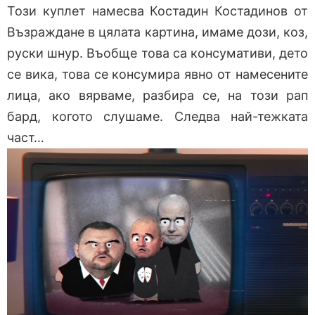
Този куплет намесва Костадин Костадинов от
Възраждане в цялата картина, имаме дози, коз,
руски шнур. Въобще това са консумативи, дето
се вика, това се консумира явно от намесените
лица, ако вярваме, разбира се, на този рап
бард, когото слушаме. Следва най-тежката
част…