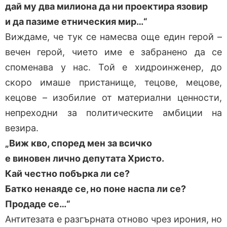
дай му два милиона да ни проектира язовир
и да пазиме етническия мир…“
Виждаме, че тук се намесва още един герой –
вечен герой, чието име е забранено да се
споменава у нас. Той е хидроинженер, до
скоро имаше пристанище, тецове, мецове,
кецове – изобилие от материални ценности,
непреходни за политическите амбиции на
везира.
„Виж кво, според мен за всичко
е виновен лично депутата Христо.
Кай честно побърка ли се?
Батко ненаяде се, но поне наспа ли се?
Продаде се…“
Антитезата е разгърната отново чрез ирония, но