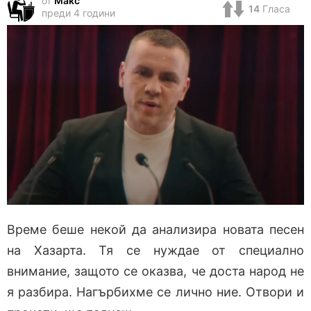
от
Макс
14
Гласа
преди 4 години
Време беше некой да анализира новата песен
на Хазарта. Тя се нуждае от специално
внимание, защото се оказва, че доста народ не
я разбира. Нагърбихме се лично ние. Отвори и