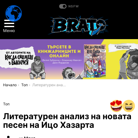
NSFW
Меню
You are here:
Начало
Топ
Литературен анализ на новата песен на Ицо Хазарта
Топ
Литературен анализ на новата
песен на Ицо Хазарта