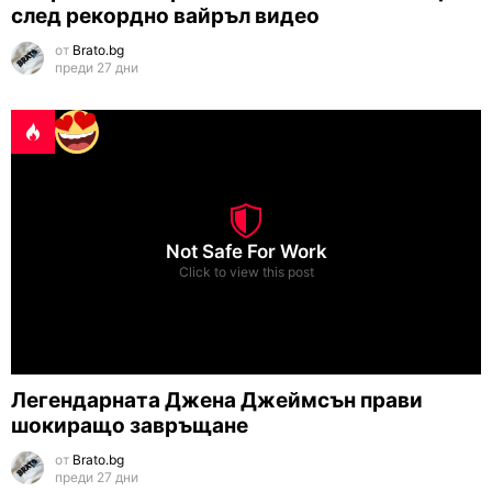
след рекордно вайръл видео
от
Brato.bg
преди 27 дни
Not Safe For Work
Click to view this post
Легендарната Джена Джеймсън прави
шокиращо завръщане
от
Brato.bg
преди 27 дни