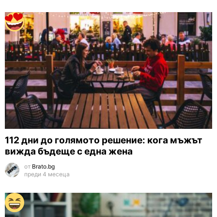
112 дни до голямото решение: кога мъжът
вижда бъдеще с една жена
от
Brato.bg
преди 4 месеца