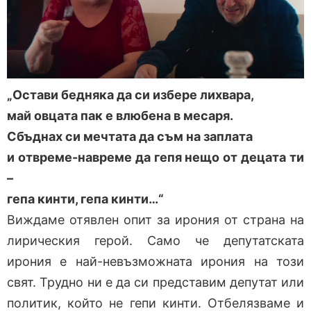
„Остави бедняка да си избере лихвара,
май овцата пак е влюбена в месаря.
Сбъднах си мечтата да съм на заплата
и отвреме-навреме да гепя нещо от децата ти
–
гепа кинти, гепа кинти…“
Виждаме отявлен опит за ирония от страна на
лирическия герой. Само че депутатската
ирония е най-невъзможната ирония на този
свят. Трудно ни е да си представим депутат или
политик, който не гепи кинти. Отбелязваме и