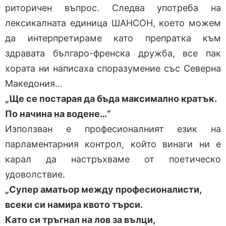
риторичен въпрос. Следва употреба на
лексикалната единица ШАНСОН, което можем
да интерпретираме като препратка към
здравата българо-френска дружба, все пак
хората ни написаха споразумение със Северна
Македония…
„Ще се постарая да бъда максимално кратък.
По начина на водене…“
Използван е професионалният език на
парламентарния контрол, който винаги ни е
карал да настръхваме от поетическо
удоволствие.
„Супер аматьор между професионалисти,
всеки си намира квото търси.
Като си тръгнал на лов за вълци,