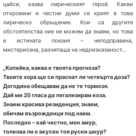
цайси, казва лирическият герой. Какви
откровени и честни думи се крият в това
лирическо обръщение. Кои са другите
обстоятелства ние не можем да знаем, но това
е истината поезия – неподправена,
мистериозна, разчитаща на недоизказаност…
„Копейка, каква е твоята прогноза?
Твоите хора ще си праснат ли четвърта доза?
Догодина обещавам да не те тормозя.
Дай ми 20 гласа да легализирам коза.
Знаем красива резиденция, знаем,
обичам възрожденци под наем.
Последно – кай честно, мон амур,
толкова ли е вкусен тоя руски шнур?