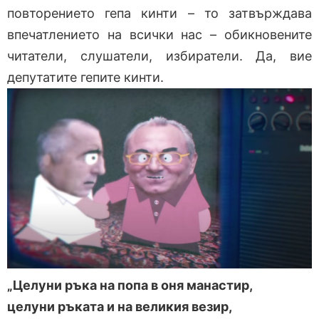
повторението гепа кинти – то затвърждава
впечатлението на всички нас – обикновените
читатели, слушатели, избиратели. Да, вие
депутатите гепите кинти.
„Целуни ръка на попа в оня манастир,
целуни ръката и на великия везир,