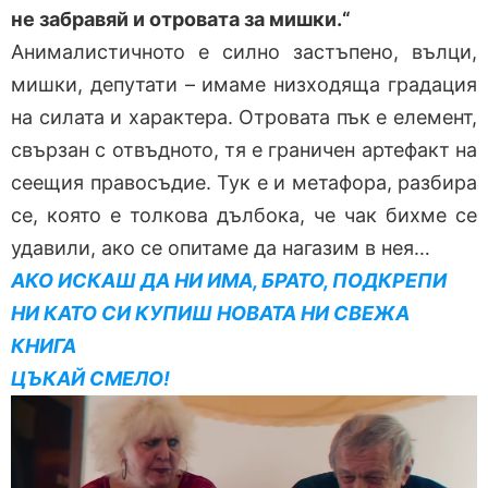
не забравяй и отровата за мишки.“
Анималистичното е силно застъпено, вълци,
мишки, депутати – имаме низходяща градация
на силата и характера. Отровата пък е елемент,
свързан с отвъдното, тя е граничен артефакт на
сеещия правосъдие. Тук е и метафора, разбира
се, която е толкова дълбока, че чак бихме се
удавили, ако се опитаме да нагазим в нея…
АКО ИСКАШ ДА НИ ИМА, БРАТО, ПОДКРЕПИ
НИ КАТО СИ КУПИШ НОВАТА НИ СВЕЖА
КНИГА
ЦЪКАЙ СМЕЛО!