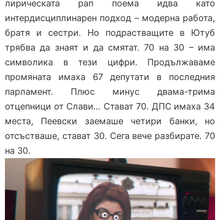
лирическата рап поема идва като
интердисциплинарен подход – модерна работа,
братя и сестри. Но подрастващите в Ютуб
трябва да знаят и да смятат. 70 на 30 – има
символика в тези цифри. Продължаваме
промяната имаха 67 депутати в последния
парламент. Плюс минус двама-трима
отцепници от Слави… Стават 70. ДПС имаха 34
места, Пеевски заемаше четири банки, но
отсъстваше, стават 30. Сега вече разбирате. 70
на 30.