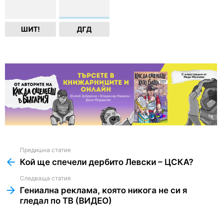
ШИТ!
ДГД
Предишна статия
See
more
Кой ще спечели дербито Левски – ЦСКА?
Следваща статия
Гениална реклама, която никога не си я
гледал по ТВ (ВИДЕО)