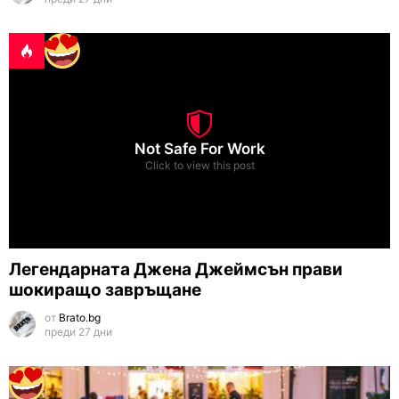
Not Safe For Work
Click to view this post
Легендарната Джена Джеймсън прави
шокиращо завръщане
от
Brato.bg
преди 27 дни