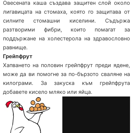
Овесената каша създава защитен слой около
лигавицата на стомаха, която го защитава от
силните стомашни киселини. Съдържа
разтворими фибри, които помагат за
поддържане на холестерола на здравословно
равнище.
Грейпфрут
Хапването на половин грейпфрут преди ядене,
може да ви помогне за по-бързото сваляне на
килограми. За закуска към грейпфрута
добавете кисело мляко или яйца.