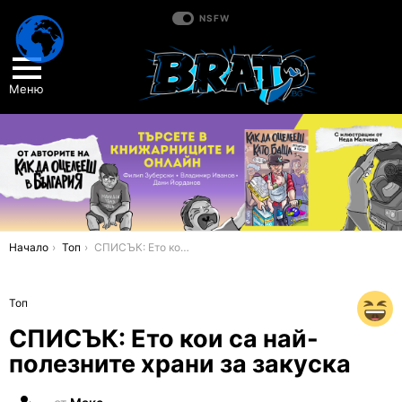
NSFW
Меню
You are here:
Начало
Топ
СПИСЪК: Ето кои са най-полезните храни за закуска
Топ
СПИСЪК: Ето кои са най-
полезните храни за закуска