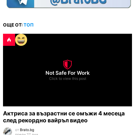
ОЩЕ ОТ:
ТОП
Not Safe For Work
Click to view this post
Актриса за възрастни се омъжи 4 месеца
след рекордно вайръл видео
от
Brato.bg
преди 27 дни