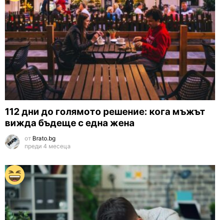
112 дни до голямото решение: кога мъжът
вижда бъдеще с една жена
от
Brato.bg
преди 4 месеца