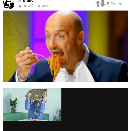
от
Макс
5
Гласа
преди 4 години