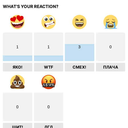
WHAT'S YOUR REACTION?
1
1
3
0
ЯКО!
WTF
СМЕХ!
ПЛАЧА
0
0
ШИТ!
ДГД