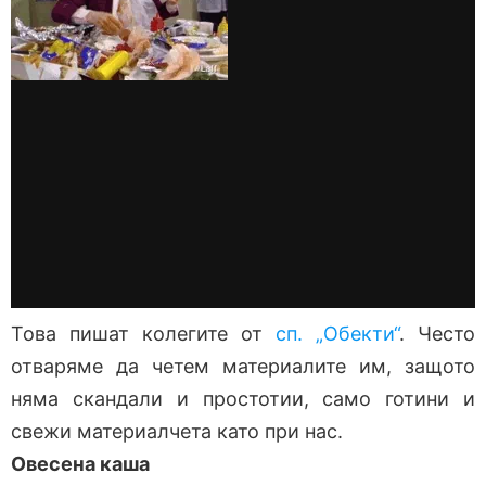
Това пишат колегите от
сп. „Обекти“
. Често
отваряме да четем материалите им, защото
няма скандали и простотии, само готини и
свежи материалчета като при нас.
Овесена каша