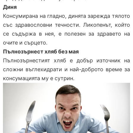
Диня
Консумирана на гладно, динята зарежда тялото
със здравословни течности. Ликопенът, който
се съдържа в нея, е полезен за здравето на
очите и сърцето.
Пълнозърнест хляб без мая
Пълнозърнестият хляб е добър източник на
сложни въглехидрати и най-доброто време за
консумацията му е сутрин.