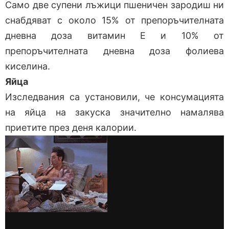
Само две супени лъжици пшеничен зародиш ни
снабдяват с около 15% от препоръчителната
дневна доза витамин Е и 10% от
препоръчителната дневна доза фолиева
киселина.
Яйца
Изследвания са установили, че консумацията
на яйца на закуска значително намалява
приетите през деня калории.