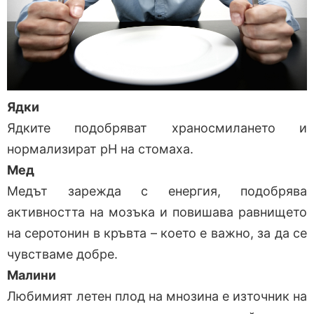
Ядки
Ядките подобряват храносмилането и
нормализират pH на стомаха.
Мед
Медът зарежда с енергия, подобрява
активността на мозъка и повишава равнището
на серотонин в кръвта – което е важно, за да се
чувстваме добре.
Малини
Любимият летен плод на мнозина е източник на