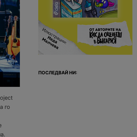
ПОСЛЕДВАЙ НИ:
oject
а го
е
а.