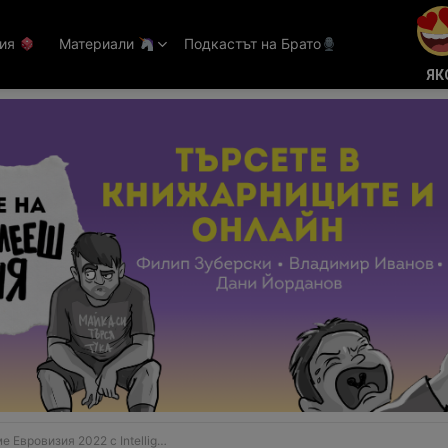
тия
Материали
Подкастът на Брато
ЯК
зия 2022 с Intelligent Music Project и Рони Ромеро