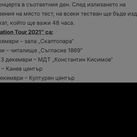
онцерта в съответния ден. След излизането на
вения на място тест, на всеки тестван ще бъде из
ат, който ще важи 48 часа.
ation Tour 2021″ са:
кември – зала „Скаптопара“
ри – читалище „Съгласие 1869″
13 декември – МДТ „Константин Кисимов“
 – Канев център
декември – Културен център