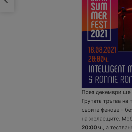
През декември ще 
Групата тръгва на 
своите фенове – бе
на желаещите. Мо
20:00 ч.
, а тества