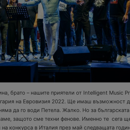
а, брато – нашите приятели от Intelligent Music Pr
гария на Евровизия 2022. Ще имаш възможност д
няма да го води Петела. Жалко. Но за българската
ваме, защото сме техни фенове. Именно те сега щ
и на конкурса в Италия през май следващата годин