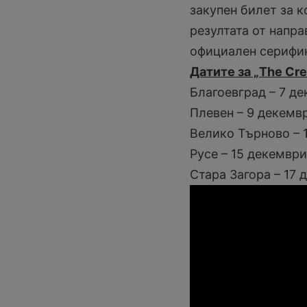
закупен билет за к
резултата от напра
официален серифик
Датите за „The Cre
Благоевград – 7 де
Плевен – 9 декемв
Велико Търново – 
Русе – 15 декември
Стара Загора – 17 