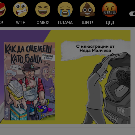
О!
WTF
СМЕХ!
ПЛАЧА
ШИТ!
ДГД