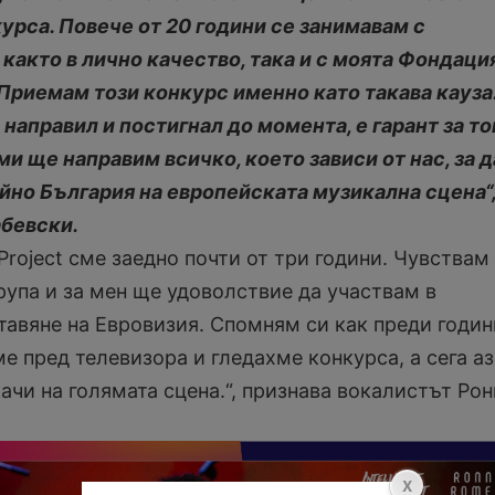
курса. Повече от 20 години се занимавам с
както в лично качество, така и с моята Фондаци
Приемам този конкурс именно като такава кауза
направил и постигнал до момента, е гарант за то
ми ще направим всичко, което зависи от нас, за д
но България на европейската музикална сцена“
абевски.
c Project сме заедно почти от три години. Чувствам
група и за мен ще удоволствие да участвам в
тавяне на Евровизия. Спомням си как преди годин
е пред телевизора и гледахме конкурса, а сега а
качи на голямата сцена.“, признава вокалистът Рон