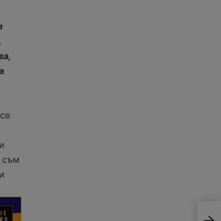
я
.
ва,
а
,
 се
и
з съм
и
Ней