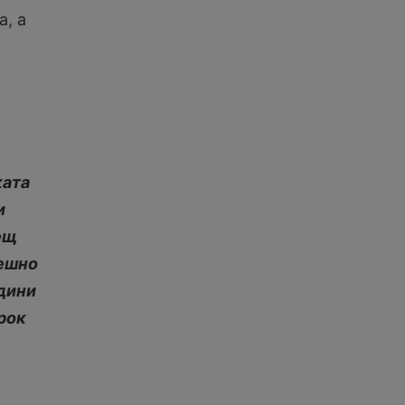
а, а
ката
и
ещ
пешно
одини
 рок