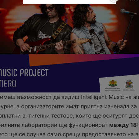
имаш възможност да видиш Intelligent Music на ж
турне, а организаторите имат приятна изненада за
зплатни антигенни тестове, които ще осигурят до
билните лаборатории ще функционират
между 18:
нето ще се случва само срещу предоставянето на в