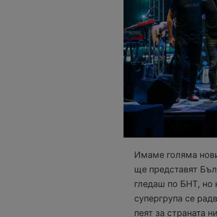
Имаме голяма новин
ще представят Бъл
гледаш по БНТ, но 
супергрупа се рад
пеят за страната н