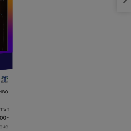
иво.
стъп
00-
ече