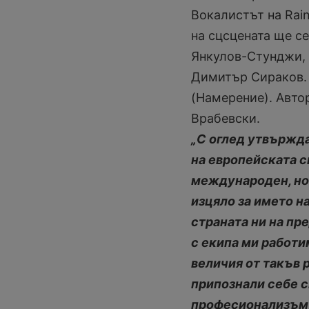
Вокалистът на Rain
на сцсцената ще се
Янкулов-Стунджи, 
Димитър Сираков. Т
(Намерение). Автор
Врабевски.
„С оглед утвържда
на европейската с
международен, но 
изцяло за името н
страната ни на пр
с екипа ми работи
величия от такъв ра
припознали себе с
професионализъм, 