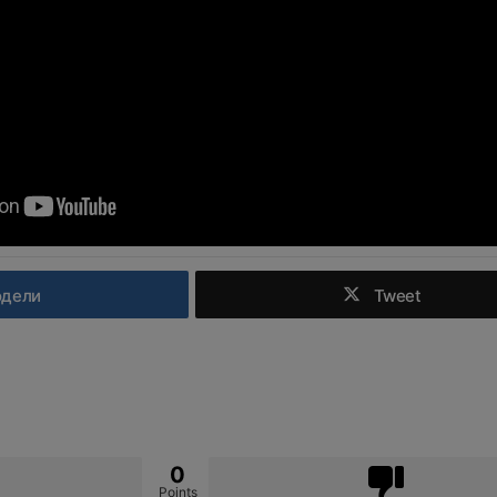
одели
Tweet
0
Points