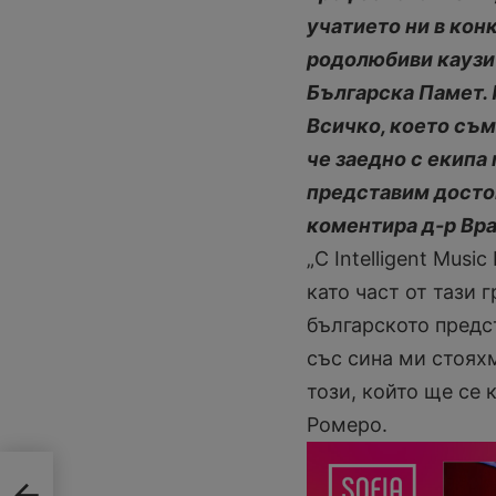
учатието ни в кон
родолюбиви каузи 
Българска Памет. 
Всичко, което съм 
че заедно с екипа 
представим достой
коментира д-р Вр
„С Intelligent Musi
като част от тази 
българското предс
със сина ми стояхм
този, който ще се 
Ромеро.
е на