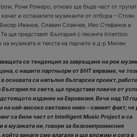
bow, Рони Ромеро, отново ще бъде част от групат
 качат и останалите музиканти от отбора – Стоян
Бисер Иванов, Славин Славчев, Иво Стефанов и
е ще представят България с песента Intention
 на музиката и текста на парчето е д-р Милен
ващата се тенденция за завръщане на рок музи
цена, с нашите партньори от БНТ вярваме, че тоз
в основата си напълно български проект, работ
а България по света, ще представи повече от ус
едстоящото издание на Евровизия. Вече над 10 г
м на най-високо световно ниво – самият факт, че
нг са били част от Intelligent Music Project и са
и в музиката ни, говори за безкомпромисния
който винаги сме влагали и ще вложим и сега в