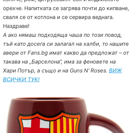
орехче. Напитката се загрява почти до кипване,
сваля се от котлона и се сервира веднага.
Наздраве!
А ако нямаш подходяща чаша по този повод,
тъй като досега си залагал на халби, то нашите
авери от Fans.bg имат какво да предложат – от
такава на „Барселона“, има за феновете на
Хари Потър, а също и на Guns N’ Roses.
ВИЖ
ВСИЧКИ ТУК!