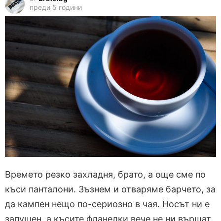
преди 5 години
Времето резко захладня, брато, а още сме по
къси панталони. Зъзнем и отваряме барчето, за
да кампен нещо по-сериозно в чая. Носът ни е
запушен, а късите фланелки вече не ни вършат