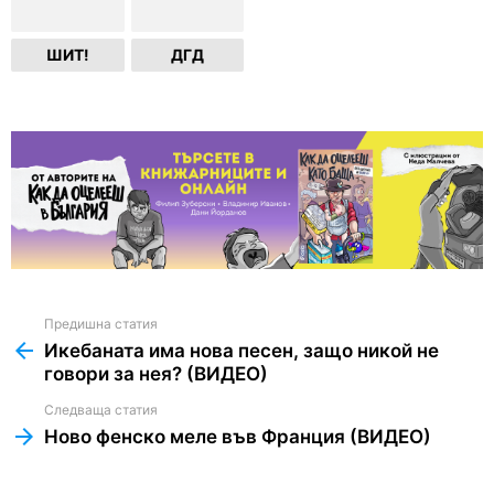
ШИТ!
ДГД
Предишна статия
See
more
Икебаната има нова песен, защо никой не
говори за нея? (ВИДЕО)
Следваща статия
Ново фенско меле във Франция (ВИДЕО)