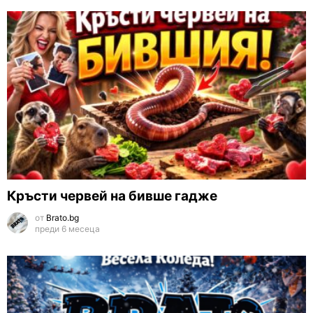
Кръсти червей на бивше гадже
от
Brato.bg
преди 6 месеца