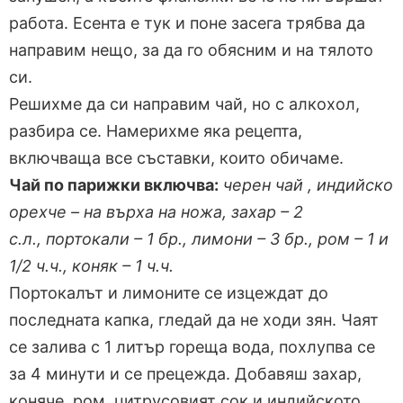
работа. Есента е тук и поне засега трябва да
направим нещо, за да го обясним и на тялото
си.
Решихме да си направим чай, но с алкохол,
разбира се. Намерихме яка рецепта,
включваща все съставки, които обичаме.
Чай по парижки включва:
черен чай , индийско
орехче – на върха на ножа, захар – 2
с.л., портокали – 1 бр., лимони – 3 бр., ром – 1 и
1/2 ч.ч., коняк – 1 ч.ч.
Портокалът и лимоните се изцеждат до
последната капка, гледай да не ходи зян. Чаят
се залива с 1 литър гореща вода, похлупва се
за 4 минути и се прецежда. Добавяш захар,
коняче, ром, цитрусовият сок и индийското