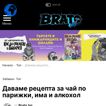
NSFW
Меню
You are here:
Начало
Топ
Даваме рецепта за чай по парижки, има и алкохол
Забавно
Топ
Даваме рецепта за чай по
парижки, има и алкохол
от
Brato.bg