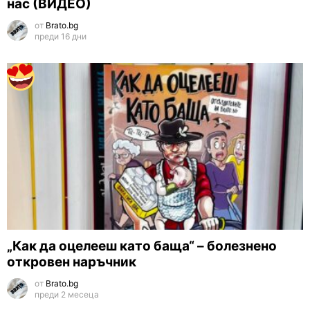
нас (ВИДЕО)
от
Brato.bg
преди 16 дни
„Как да оцелееш като баща“ – болезнено
откровен наръчник
от
Brato.bg
преди 2 месеца