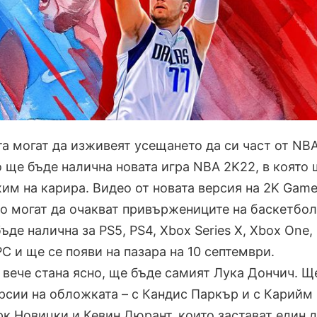
а могат да изживеят усещането да си част от NBA
о ще бъде налична новата игра NBA 2K22, в която 
им на карира. Видео от новата версия на 2K Gam
во могат да очакват привържениците на баскетбо
ъде налична за PS5, PS4, Xbox Series X, Xbox One,
PC и ще се появи на пазара на 10 септември.
 вече стана ясно, ще бъде самият Лука Дончич. Щ
ерсии на обложката – с Кандис Паркър и с Карийм
к Новицки и Кевин Дюрант, които застават един 