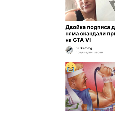
Двойка подписа д
няма скандали пр
на GTA VI
от
Brato.bg
преди един месец