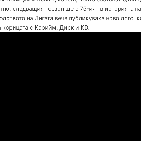
стно, следващият сезон ще е 75-ият в историята н
одството на Лигата вече публикуваха ново лого, к
 корицата с Карийм, Дирк и KD.