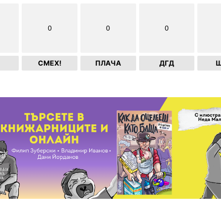
0
0
0
СМЕХ!
ПЛАЧА
ДГД
Ш