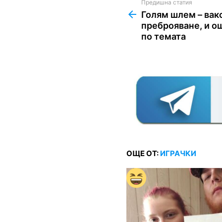
Предишна статия
See
more
Голям шлем – вак
преброяване, и о
по темата
ОЩЕ ОТ:
ИГРАЧКИ