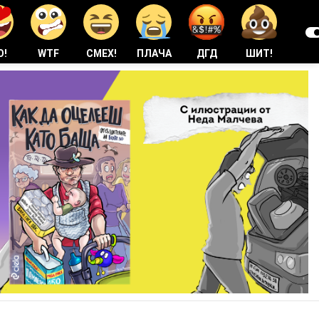
О!
WTF
СМЕХ!
ПЛАЧА
ДГД
ШИТ!