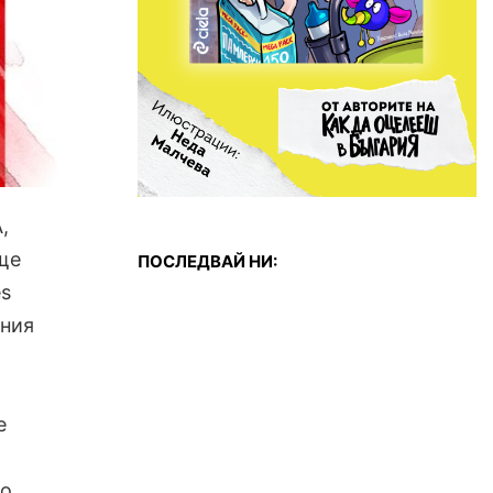
,
ще
ПОСЛЕДВАЙ НИ:
es
лния
е
до