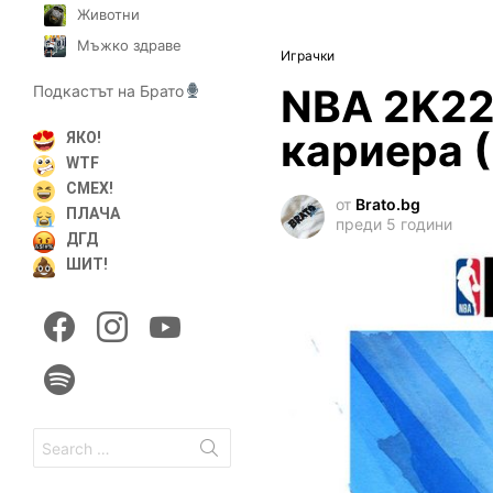
Животни
Мъжко здраве
Играчки
NBA 2K22
Подкастът на Брато
кариера 
ЯКО!
WTF
СМЕХ!
от
Brato.bg
ПЛАЧА
преди 5 години
ДГД
ШИТ!
facebook
instagram
youtube
spotify
Search
for: