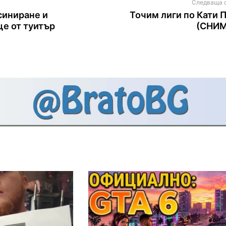
Следваща 
синиране и
Точим лиги по Кати 
ще от туитър
(СНИМ