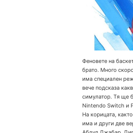
Феновете на баскет
брато. Много скор
има специален реж
вече подсказа как
симулатор. Тя ще б
Nintendo Switch и 
На корицата, както
има и други две в
Абдул Джабар, Дир