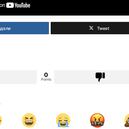
одели
Tweet
0
Points
?