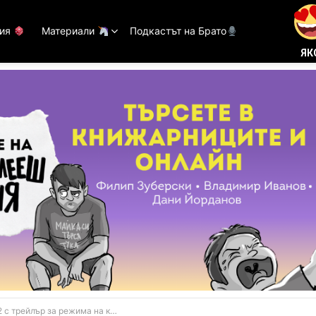
тия
Материали
Подкастът на Брато
ЯК
рейлър за режима на кариера (ВИДЕО)