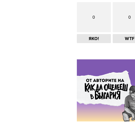
0
0
ЯКО!
WTF