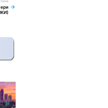
статия
Пери
КИ)