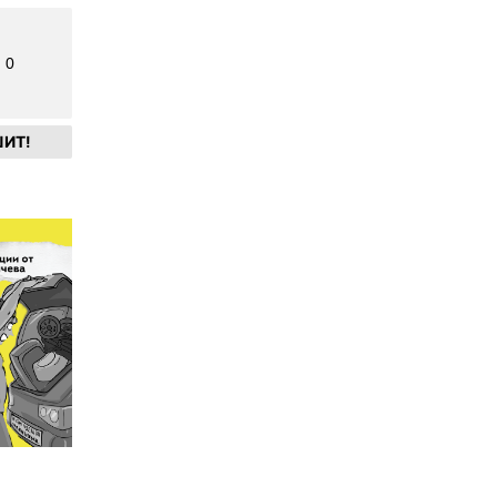
0
ИТ!