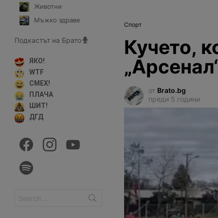
Животни
Мъжко здраве
Спорт
Кучето, к
Подкастът на Брато
„Арсенал
ЯКО!
WTF
СМЕХ!
от
Brato.bg
ПЛАЧА
преди 5 години
ШИТ!
ДГД
facebook
instagram
youtube
spotify
Search
for: