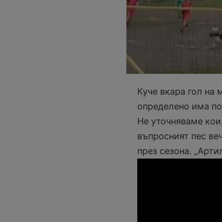
Куче вкара гол на 
определено има по
Не уточняваме кои,
въпросният пес ве
през сезона. „Артил