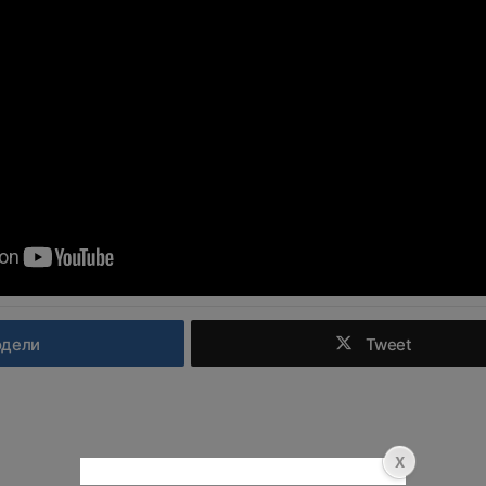
одели
Tweet