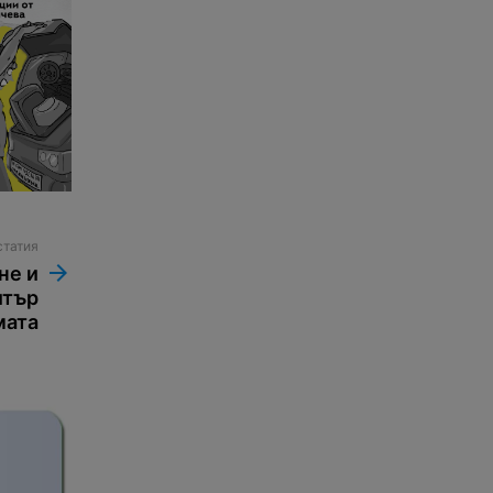
статия
не и
итър
мата