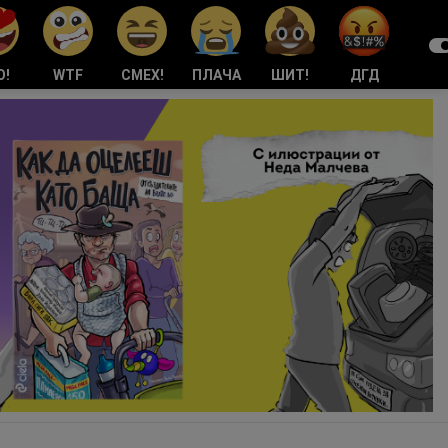
О!
WTF
СМЕХ!
ПЛАЧА
ШИТ!
ДГД