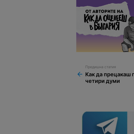
Предишна статия
See
more
Как да прецакаш 
четири думи