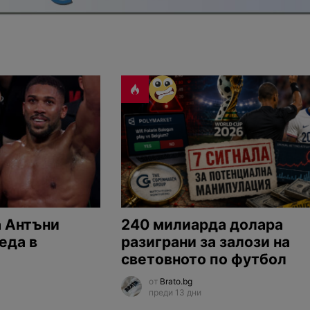
а Антъни
240 милиарда долара
еда в
разиграни за залози на
световното по футбол
от
Brato.bg
преди 13 дни