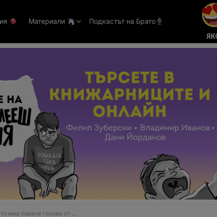
тия
Материали
Подкастът на Брато
ЯК
а повече голове от „Арсенал“ (ВИДЕО)