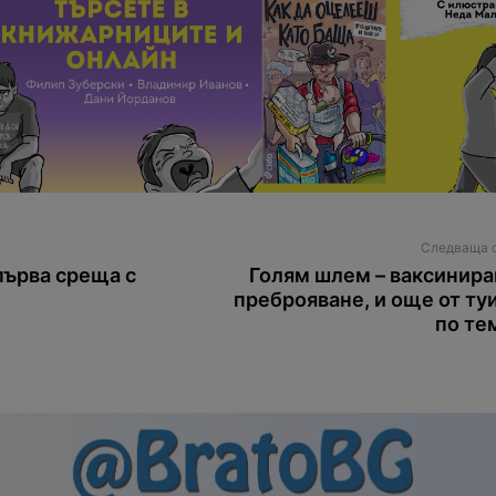
Следваща 
първа среща с
Голям шлем – ваксинира
преброяване, и още от ту
по те