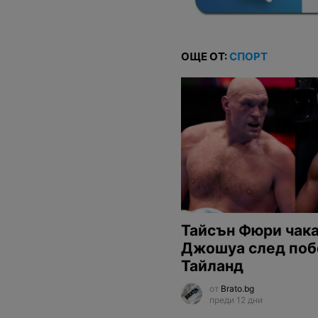
ОЩЕ ОТ:
СПОРТ
Тайсън Фюри чак
Джошуа след поб
Тайланд
от
Brato.bg
преди 12 дни