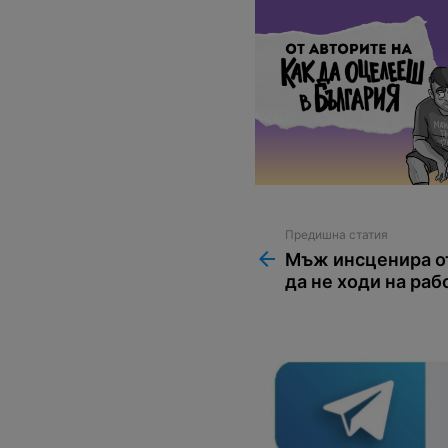
Предишна статия
See
more
Мъж инсценира от
да не ходи на раб