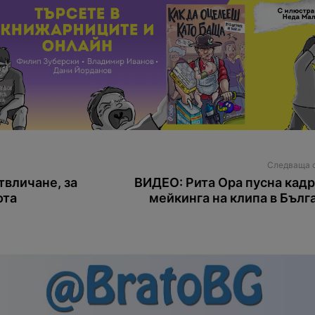
Следваща 
вличане, за
ВИДЕО: Рита Ора пусна кадр
ота
мейкинга на клипа в Бълг