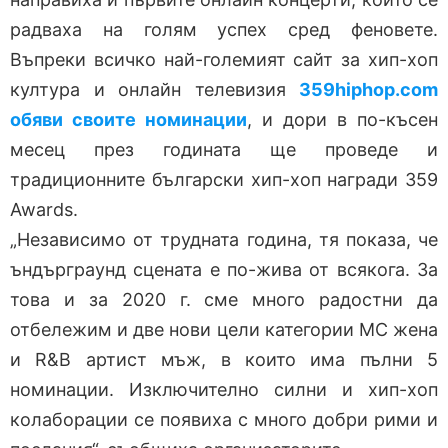
радваха на голям успех сред феновете.
Въпреки всичко най-големият сайт за хип-хоп
култура и онлайн телевизия
359hiphop.com
обяви своите номинации
, и дори в по-късен
месец през годината ще проведе и
традиционните български хип-хоп награди 359
Awards.
„Независимо от трудната година, тя показа, че
ъндърграунд сцената е по-жива от всякога. За
това и за 2020 г. сме много радостни да
отбележим и две нови цели категории МС жена
и R&B артист мъж, в които има пълни 5
номинации. Изключително силни и хип-хоп
колаборации се появиха с много добри рими и