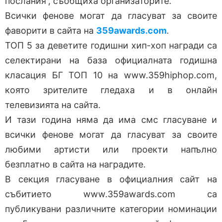
послания“, съобщиха организаторите.
Всички фенове могат да гласуват за своите
фаворити в сайта на
359awards.com
.
ТОП 5 за деветите годишни хип-хоп награди са
селектирани на база официалната годишна
класация БГ ТОП 10 на www.359hiphop.com,
която зрителите гледаха и в онлайн
телевизията на сайта.
И тази година няма да има смс гласуване и
всички фенове могат да гласуват за своите
любими артисти или проекти напълно
безплатно в сайта на наградите.
В секция гласуване в официалния сайт на
събитието www.359awards.com са
публикувани различните категории номинации