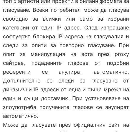
топ 5 артисти или проекти в онлайн формата за
гласуване. Всеки потребител може да гласува
свободно за всички или само за избрани
категории от един IP адрес. След изпращане
софтуерът блокира IP адреса на гласувалия и
следи за опити за повторно гласуване. При
опит за манипулация на вота през proxy
сайтове, подадените гласове от подобни
референти се анулират автоматично.
Допълнително се следи за гласуване от
динамични IP адреси от една и съща мрежа на
един и същи доставчик. При установяване на
злоупотреба получените гласове се анулират
автоматично.
Може да гласувате през официалния сайт на