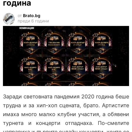
година
от
Brato.bg
преди 6 години
Заради световната пандемия 2020 година беше
трудна и за хип-хоп сцената, брато. Артистите
имаха много малко клубни участия, а обявени
турнета и концерти отпаднаха. По-смелите
направиха и първите онлайн концерти, които се