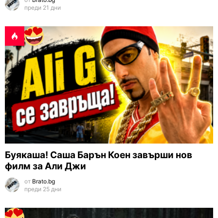
преди 21 дни
Буякаша! Саша Барън Коен завърши нов
филм за Али Джи
от
Brato.bg
преди 25 дни