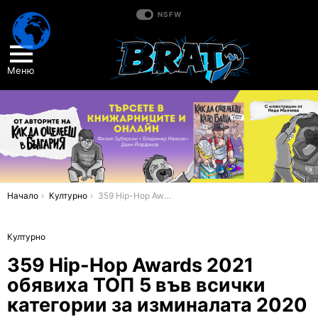
NSFW
Меню
You are here:
Начало
Културно
359 Hip-Hop Awards 2021 обявиха ТОП 5 във всички категории за изминалата 2020 година
Културно
359 Hip-Hop Awards 2021
обявиха ТОП 5 във всички
категории за изминалата 2020