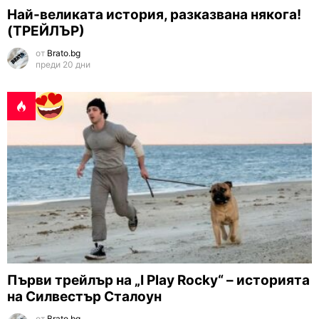
Най-великата история, разказвана някога!
(ТРЕЙЛЪР)
от
Brato.bg
преди 20 дни
Първи трейлър на „I Play Rocky“ – историята
на Силвестър Сталоун
от
Brato.bg