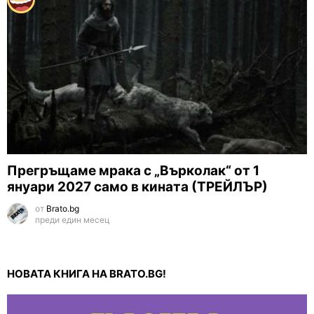
Прегръщаме мрака с „Върколак“ от 1
януари 2027 само в кината (ТРЕЙЛЪР)
от
Brato.bg
преди един месец
НОВАТА КНИГА НА BRATO.BG!