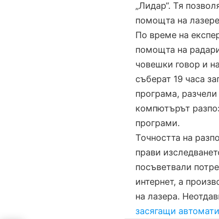
„Лидар“. Тя позвол
помощта на лазере
По време на експе
помощта на радарит
човешки говор и н
съберат 19 часа за
програма, разчели
компютърът разпоз
програми.
Точността на разп
прави изследванет
посъветвали потре
интернет, а произв
на лазера. Неотдав
засягащи автомат