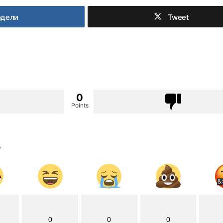
одели
Tweet
0
Points
?
0
0
0