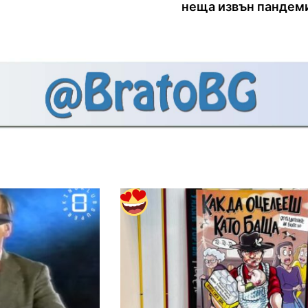
неща извън пандем