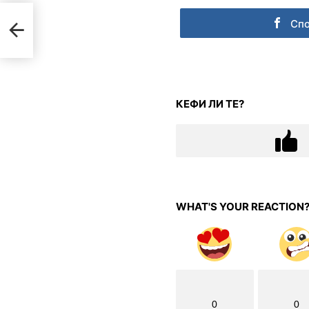
а,
Сп
КЕФИ ЛИ ТЕ?
WHAT'S YOUR REACTION
0
0