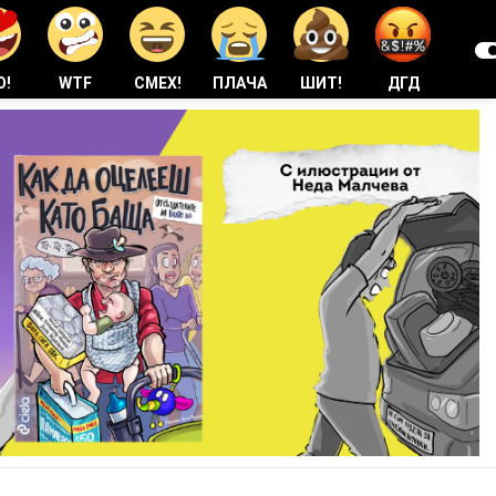
О!
WTF
СМЕХ!
ПЛАЧА
ШИТ!
ДГД