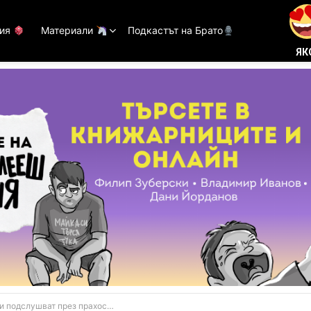
тия
Материали
Подкастът на Брато
ЯК
одслушват през прахосмукачки-роботи