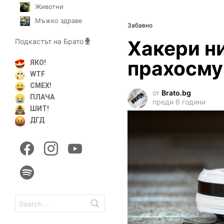
Животни
Мъжко здраве
Забавно
Хакери н
Подкастът на Брато
прахосму
ЯКО!
WTF
СМЕХ!
от
Brato.bg
ПЛАЧА
преди 6 години
ШИТ!
ДГД
facebook
instagram
youtube
spotify
Search
for: