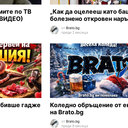
мите по ТВ
„Как да оцелееш като ба
 (ВИДЕО)
болезнено откровен нар
от
Brato.bg
преди 2 месеца
 бивше гадже
Коледно обръщение от е
на Brato.bg
от
Brato.bg
преди 8 месеца