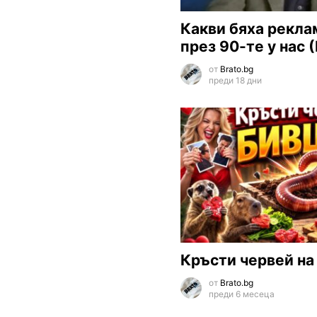
Какви бяха рекла
през 90-те у нас
от
Brato.bg
преди 18 дни
Кръсти червей на
от
Brato.bg
преди 6 месеца