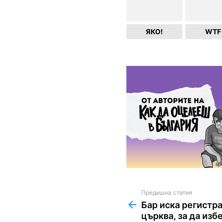
ЯКО!
WTF
Предишна статия
See
more
Бар иска регистр
църква, за да изб