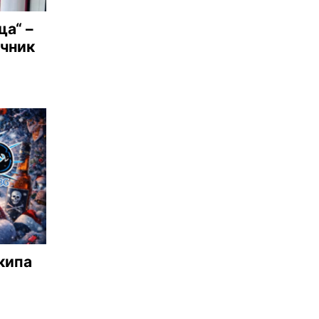
ща“ –
ъчник
кипа