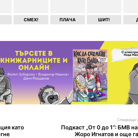
СМЕХ!
ПЛАЧА
ШИТ!
Следваща 
ация като
Подкаст „От 0 до 1“: БМВ на 
егне
Жоро Игнатов и още г