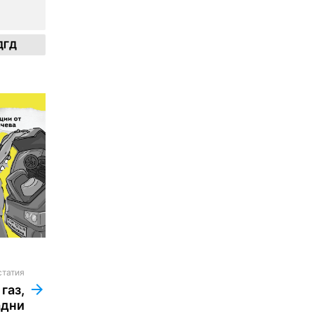
ДГД
статия
газ,
адни