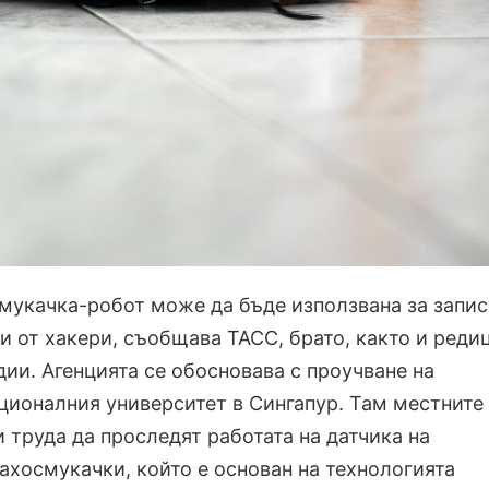
укачка-робот може да бъде използвана за запис
и от хакери, съобщава ТАСС, брато, както и реди
ии. Агенцията се обосновава с проучване на
ционалния университет в Сингапур. Там местните
 труда да проследят работата на датчика на
ахосмукачки, който е основан на технологията