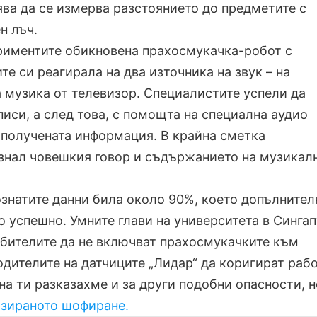
ява да се измерва разстоянието до предметите с
н лъч.
риментите обикновена прахосмукачка-робот с
е си реагирала на два източника на звук – на
а музика от телевизор. Специалистите успели да
писи, а след това, с помощта на специална аудио
 получената информация. В крайна сметка
нал човешкия говор и съдържанието на музикал
ознатите данни била около 90%, което допълнител
о успешно. Умните глави на университета в Синга
бителите да не включват прахосмукачките към
одителите на датчиците „Лидар“ да коригират раб
на ти разказахме и за други подобни опасности, н
изираното шофиране.