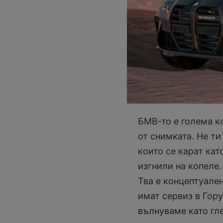
БМВ-то е голема ко
от снимката. Не ти
които се карат кат
изгнили на копеле.
Тва е концептуале
имат сервиз в Гору
вълнуваме като гл