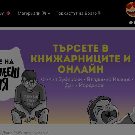
тия
Материали
Подкастът на Брато
ЯК
MW като кемпер, с който да идеш на края на света