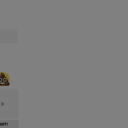
0
ИТ!