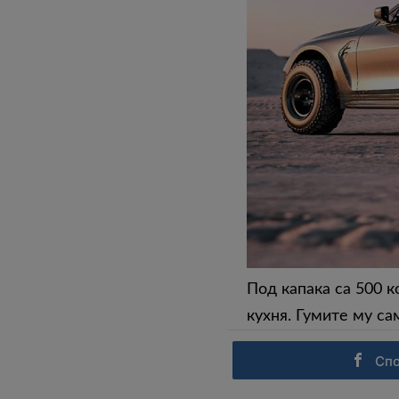
Под капака са 500 к
кухня. Гумите му са
Сп