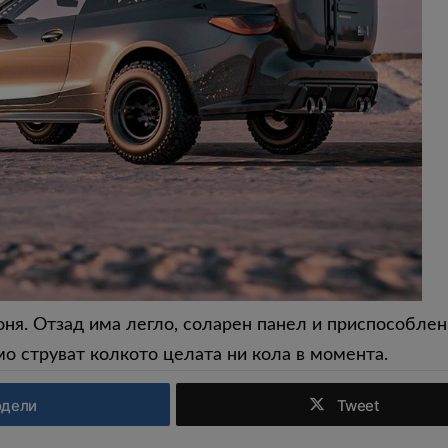
оня. Отзад има легло, соларен панел и приспособлен
мо струват колкото целата ни кола в момента.
одели
Tweet