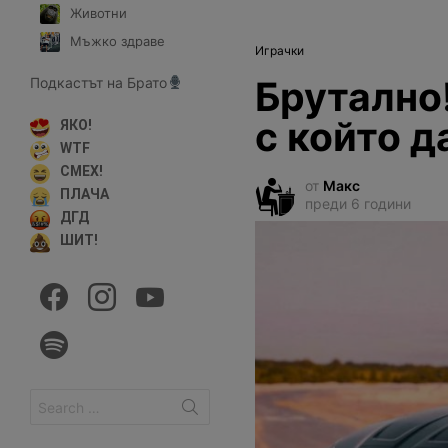
Животни
Мъжко здраве
Играчки
Брутално
Подкастът на Брато
с който д
ЯКО!
WTF
СМЕХ!
от
Макс
ПЛАЧА
преди 6 години
ДГД
ШИТ!
facebook
instagram
youtube
spotify
Search
for: