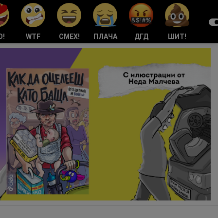
О!
WTF
СМЕХ!
ПЛАЧА
ДГД
ШИТ!