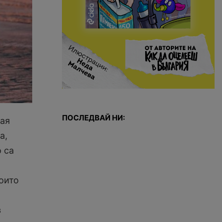
ПОСЛЕДВАЙ НИ:
тая
а,
о са
оито
в