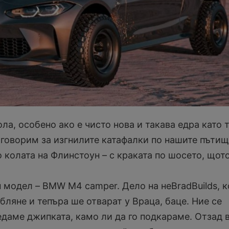
ла, особено ако е чисто нова и такава едра като 
 говорим за изгнилите катафалки по нашите пътищ
о колата на Флинстоун – с краката по шосето, щот
н модел – BMW M4 camper. Дело на неBradBuilds, к
бляне и тепъра ше отварат у Враца, баце. Ние се
едаме джипката, камо ли да го подкараме. Отзад 