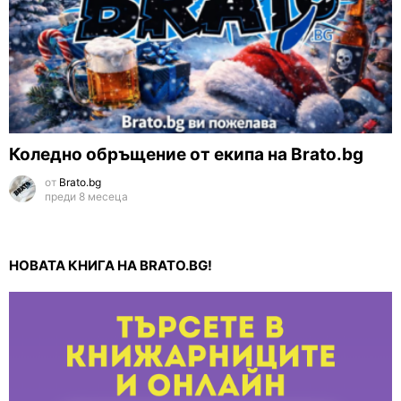
Коледно обръщение от екипа на Brato.bg
от
Brato.bg
преди 8 месеца
НОВАТА КНИГА НА BRATO.BG!