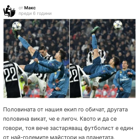
от
Макс
преди 6 години
Половината от нашия екип го обичат, другата
половина викат, че е лигоч. Квото и да се
говори, тоя вече застаряващ футболист е един
от най-големите майстори на планетата,