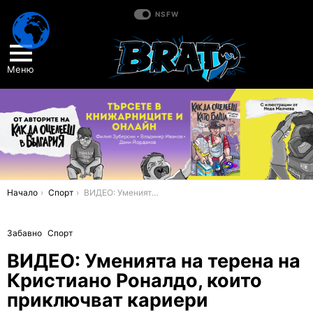
NSFW
Меню
You are here:
Начало
Спорт
ВИДЕО: Уменията на терена на Кристиано Роналдо, които приключват кариери
Забавно
Спорт
ВИДЕО: Уменията на терена на
Кристиано Роналдо, които
приключват кариери