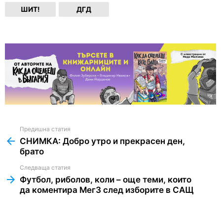
ШИТ!
ДГД
Предишна статия
See
more
СНИМКА: Добро утро и прекрасен ден,
брато
Следваща статия
Футбол, риболов, коли – още теми, които
да коментира МегЗ след изборите в САЩ