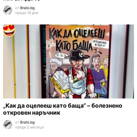
от
Brato.bg
преди 18 дни
„Как да оцелееш като баща“ – болезнено
откровен наръчник
от
Brato.bg
преди 2 месеца