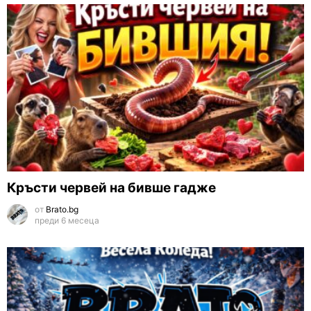
Кръсти червей на бивше гадже
от
Brato.bg
преди 6 месеца