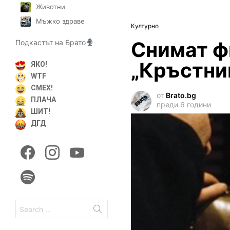
Животни
Мъжко здраве
Културно
Снимат ф
Подкастът на Брато
„Кръстни
ЯКО!
WTF
СМЕХ!
от
Brato.bg
ПЛАЧА
преди 6 години
ШИТ!
ДГД
facebook
instagram
youtube
spotify
Search
for: