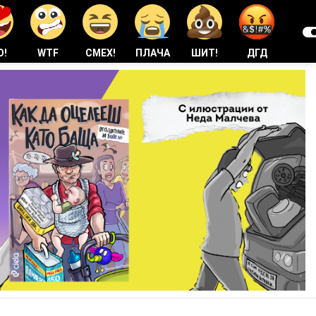
О!
WTF
СМЕХ!
ПЛАЧА
ШИТ!
ДГД