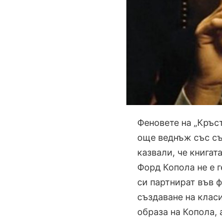
Феновете на „Кръс
още веднъж със съ
казвали, че книгат
Форд Копола не е 
си партнират във 
създаване на клас
образа на Копола,