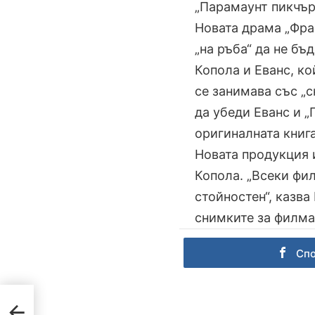
„Парамаунт пикчър
Новата драма „Фра
„на ръба“ да не бъ
Копола и Еванс, ко
се занимава със „
да убеди Еванс и 
оригиналната книга
Новата продукция 
Копола. „Всеки фил
стойностен“, казва
снимките за филма 
Сп
оп