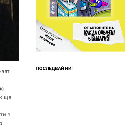
ПОСЛЕДВАЙ НИ:
наят
ис
к ще
ти в
о