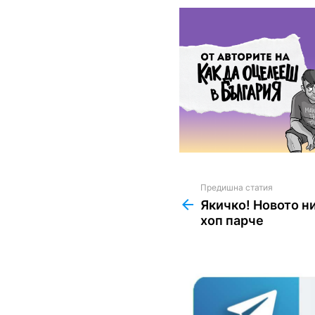
Предишна статия
See
more
Якичко! Новото н
хоп парче