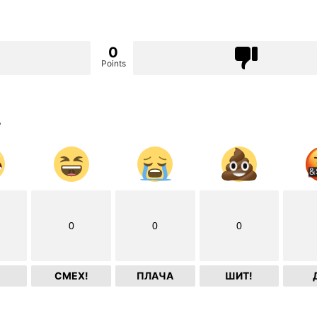
0
Points
?
0
0
0
СМЕХ!
ПЛАЧА
ШИТ!