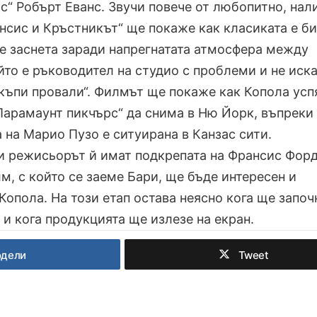
с“ Робърт Еванс. Звучи повече от любопитно, нал
нсис и Кръстникът“ ще покаже как класиката е б
де заснета заради напрегнатата атмосфера между
йто е ръководител на студио с проблеми и не иска
скъпи провали“. Филмът ще покаже как Копола усп
„Парамаунт пикчърс“ да снима в Ню Йорк, въпреки
 на Марио Пузо е ситуирана в Канзас сити.
и режисьорът й имат подкрепата на Франсис Фор
м, с който се заеме Бари, ще бъде интересен и
 Копола. На този етап остава неясно кога ще започ
и кога продукцията ще излезе на екран.
одели
Tweet