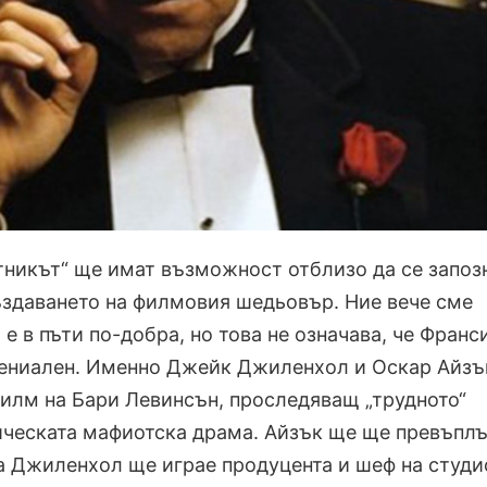
тникът“ ще имат възможност отблизо да се запоз
здаването на филмовия шедьовър. Ние вече сме
а е в пъти по-добра, но това не означава, че Франс
гениален. Именно Джейк Джиленхол и Оскар Айзъ
филм на Бари Левинсън, проследяващ „трудното“
ическата мафиотска драма. Айзък ще ще превъплъ
 а Джиленхол ще играе продуцента и шеф на студи