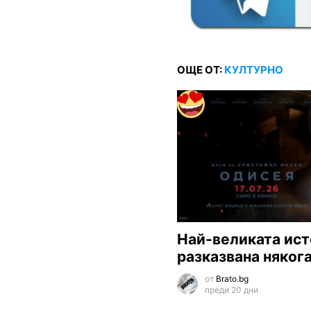
ОЩЕ ОТ:
КУЛТУРНО
Най-великата ист
разказвана няког
от
Brato.bg
преди 20 дни