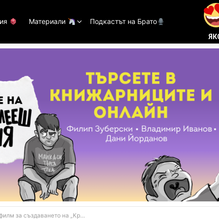
тия
Материали
Подкастът на Брато
ЯК
лм за създаването на „Кръстникът“