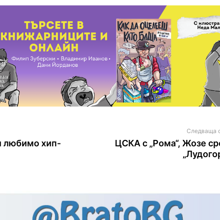
Следваща 
и любимо хип-
ЦСКА с „Рома“, Жозе с
„Лудого