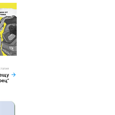
статия
рещу
рец“