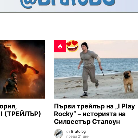
ория,
Първи трейлър на „I Play
а! (ТРЕЙЛЪР)
Rocky“ – историята на
Силвестър Сталоун
от
Brato.bg
преди 21 дни