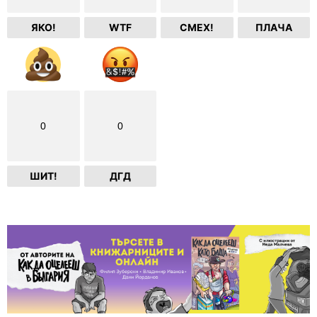
ЯКО!
WTF
СМЕХ!
ПЛАЧА
0
0
ШИТ!
ДГД