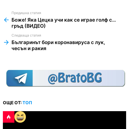
Предишна статия
See
more
Боже! Яка Цецка учи как се играе голф с…
гръд (ВИДЕО)
Следваща статия
Българинът бори коронавирусa с лук,
чесън и ракия
ОЩЕ ОТ:
ТОП