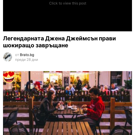
Click to view this post
Легендарната Джена Джеймсън прави
шокиращо завръщане
от
Brato.bg
преди 28 дни