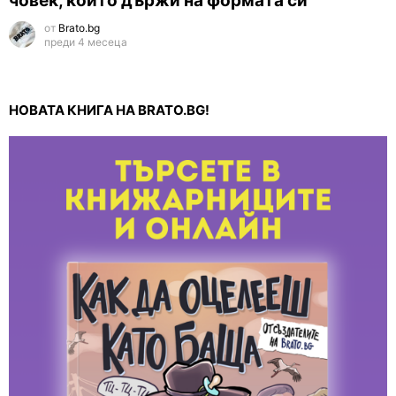
човек, който държи на формата си
от
Brato.bg
преди 4 месеца
НОВАТА КНИГА НА BRATO.BG!