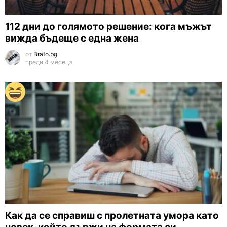
112 дни до голямото решение: кога мъжът
вижда бъдеще с една жена
от
Brato.bg
преди 4 месеца
Как да се справиш с пролетната умора като