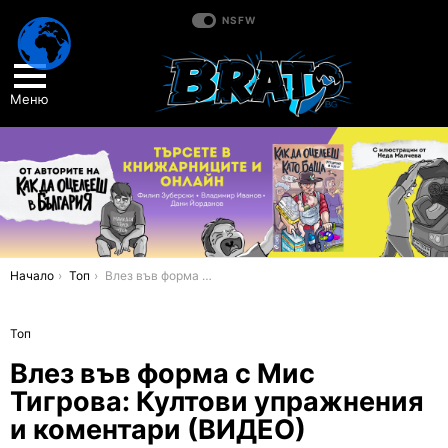
NSFW
Меню
You are here:
Начало
Топ
Влез във форма с Мис Тигрова: Култови упражнения и коментари (ВИДЕО)
Топ
Влез във форма с Мис
Тигрова: Култови упражнения
и коментари (ВИДЕО)