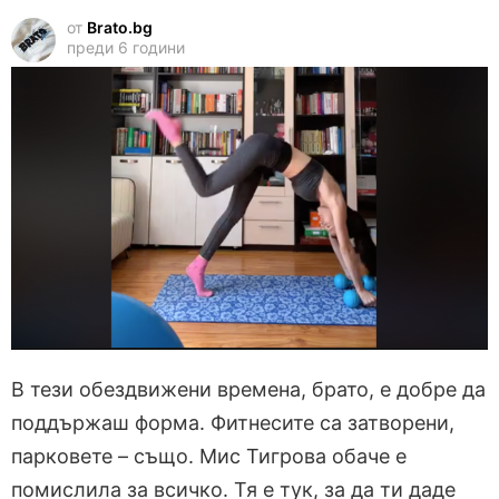
от
Brato.bg
преди 6 години
В тези обездвижени времена, брато, е добре да
поддържаш форма. Фитнесите са затворени,
парковете – също. Мис Тигрова обаче е
помислила за всичко. Тя е тук, за да ти даде