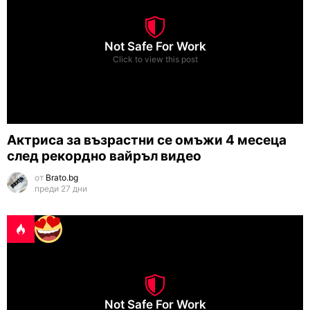
Not Safe For Work
Click to view this post
Актриса за възрастни се омъжи 4 месеца
след рекордно вайръл видео
от
Brato.bg
преди 27 дни
Not Safe For Work