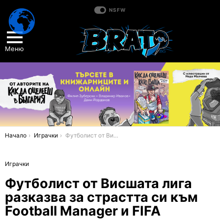
NSFW
Меню
You are here:
Начало
Играчки
Футболист от Висшата лига разказва за страстта си към Football Manager и FIFA
Играчки
Футболист от Висшата лига
разказва за страстта си към
Football Manager и FIFA