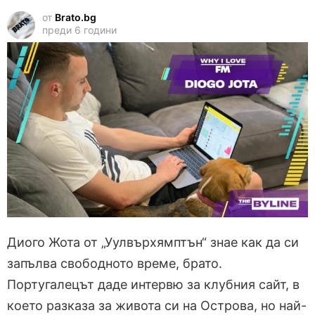
от
Brato.bg
преди 6 години
Диого Жота от „Уулвърхямптън“ знае как да си
запълва свободното време, брато.
Португалецът даде интервю за клубния сайт, в
което разказа за живота си на Острова, но най-