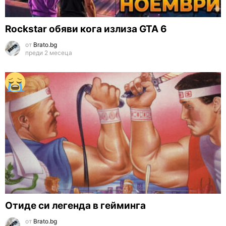
Rockstar обяви кога излиза GTA 6
от
Brato.bg
преди 2 месеца
Отиде си легенда в гейминга
от
Brato.bg