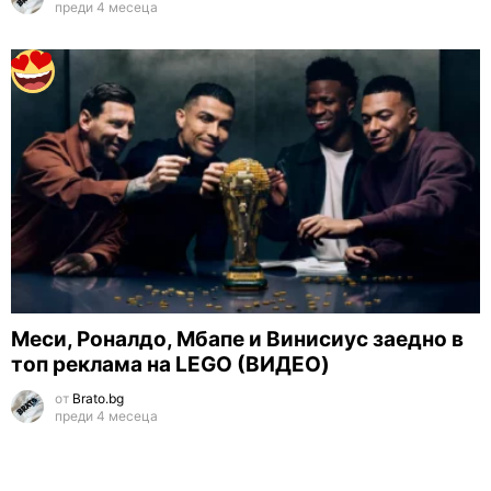
преди 4 месеца
Меси, Роналдо, Мбапе и Винисиус заедно в
топ реклама на LEGO (ВИДЕО)
от
Brato.bg
преди 4 месеца