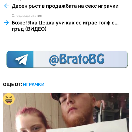
more
Двоен ръст в продажбата на секс играчки
Следваща статия
Боже! Яка Цецка учи как се играе голф с…
гръд (ВИДЕО)
ОЩЕ ОТ:
ИГРАЧКИ