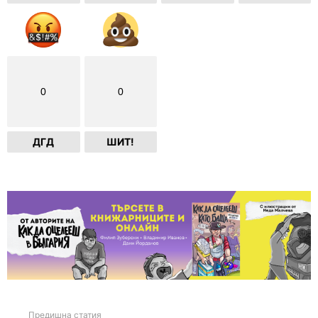
0
0
ДГД
ШИТ!
Предишна статия
See