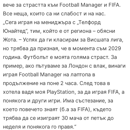
вече за страстта към Football Manager и FIFA.
Все неща, които са ни слабост и на нас.
„Сега играя на мениджъра с „Телфорд
Юнайтед“, тим, който е от региона – обясни
Жота. – Успях да ги класирам за Висшата лига,
но трябва да призная, че в момента съм 2029
година. Футболът е моята голяма страст. За
пример, ако пътуваме за Лондон с влак, винаги
играя Football Manager на лаптопа в
продължение на поне 2 часа. След това в
хотела вадя моя PlayStation, за да играя FIFA, а
понякога и други игри. Има състезание, за
което повечето знаят (б.а за FIFA), където
трябва да се изиграят 30 мача от петък до
неделя и понякога го правя.“