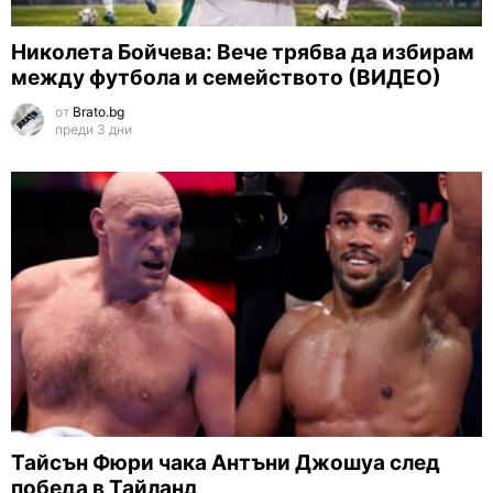
Николета Бойчева: Вече трябва да избирам
между футбола и семейството (ВИДЕО)
от
Brato.bg
преди 3 дни
Тайсън Фюри чака Антъни Джошуа след
победа в Тайланд