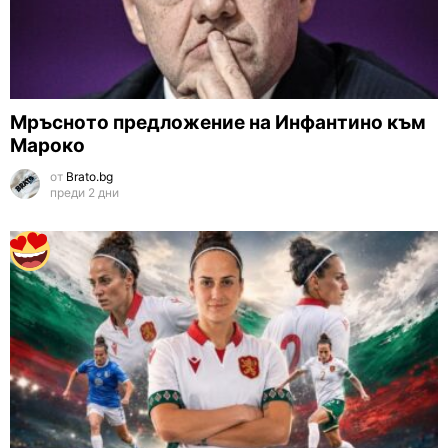
Мръсното предложение на Инфантино към
Мароко
от
Brato.bg
преди 2 дни