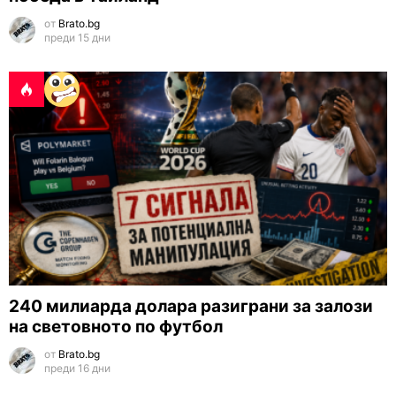
от
Brato.bg
преди 15 дни
240 милиарда долара разиграни за залози
на световното по футбол
от
Brato.bg
преди 16 дни