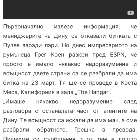
Първоначално излезе информация, че
мениджърите на Дину са отказали битката с
Пулев заради пари. Но днес импресариото на
румънеца Грег Коен разкри пред ESPN, че
просто е имало някакво недоразумение и
всъщност двете страни са се разбрали да има
битка на 23 март. Tя ще се проведе в Коста
Меса, Калифорния в зала „The Hangar“.
„Имаше някакво недоразумение след
разговора с останалата част от агентите на
Дину. Те всъщност са искали да има мач, а сме
разбрали обратното. Грешка в превода.
Пишехме си съобщения и от там е дошло