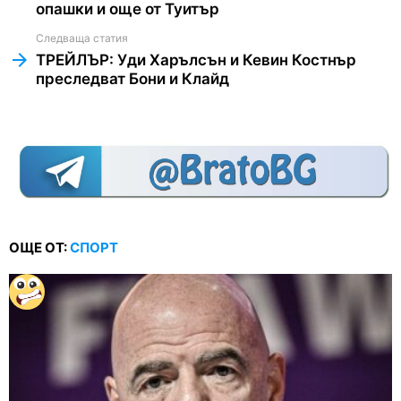
опашки и още от Туитър
Следваща статия
ТРЕЙЛЪР: Уди Харълсън и Кевин Костнър
преследват Бони и Клайд
ОЩЕ ОТ:
СПОРТ