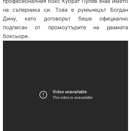
професионалния бокс Кубрат Пулев знае името
на съперника си. Това е румънецът Богдан
Дину, като договорът беше официално
подписан от промоутърите на двамата
боксьори.