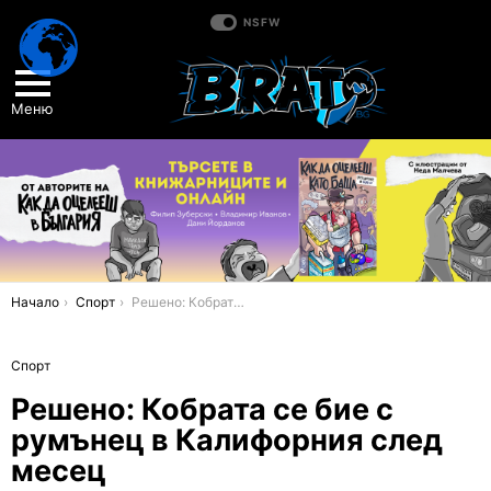
NSFW
Меню
You are here:
Начало
Спорт
Решено: Кобрата се бие с румънец в Калифорния след месец
Спорт
Решено: Кобрата се бие с
румънец в Калифорния след
месец