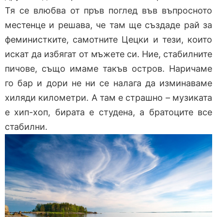
Тя се влюбва от пръв поглед във въпросното
местенце и решава, че там ще създаде рай за
феминистките, самотните Цецки и тези, които
искат да избягат от мъжете си. Ние, стабилните
пичове, също имаме такъв остров. Наричаме
го бар и дори не ни се налага да изминаваме
хиляди километри. А там е страшно – музиката
е хип-хоп, бирата е студена, а братоците все
стабилни.