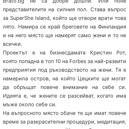
Brato.bg не са добре дошли. Или поне
представителите на силния пол. Става въпрос
за SuperShe Island, който ще отвори врати това
лято. Намира се край бреговете на Финландия
и на него място ще намерят само жени и то не
всички.
Проектът е на бизнесдамата Кристин Рот,
която попадна в топ 10 на Forbes за най-развити
предприятия под ръководството на жени. Тя е
намерила остров, на който Цецките ще могат
да обръщат повече внимание на себе си.
Идеята е, че жените се разсейват, когато има
мъже около себе си.
На въпросното място обаче те ще имат повече
време за разкрасителни процедури, медитация,