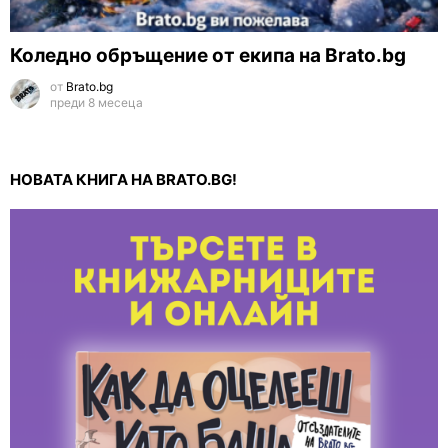
Коледно обръщение от екипа на Brato.bg
от
Brato.bg
преди 8 месеца
НОВАТА КНИГА НА BRATO.BG!