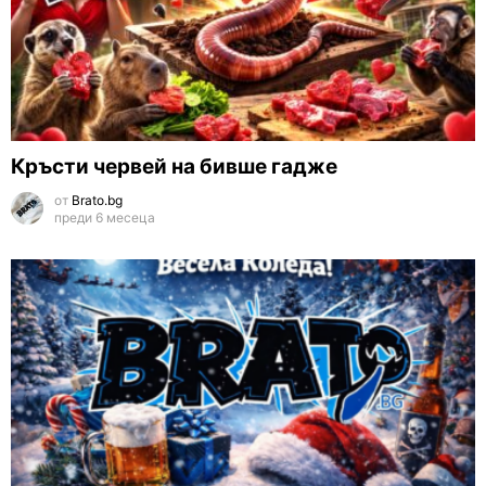
Кръсти червей на бивше гадже
от
Brato.bg
преди 6 месеца