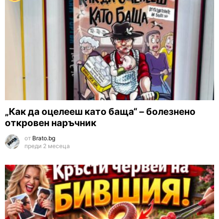
„Как да оцелееш като баща“ – болезнено
откровен наръчник
от
Brato.bg
преди 2 месеца