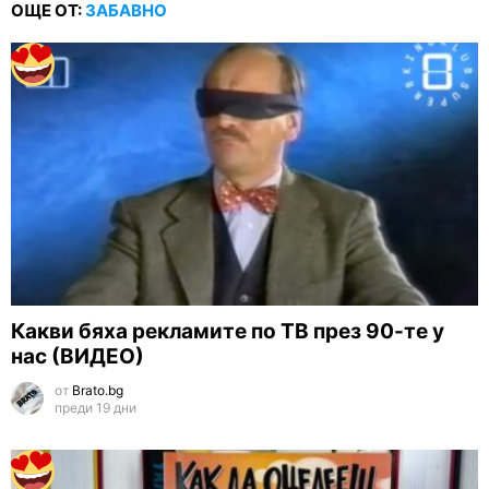
ОЩЕ ОТ:
ЗАБАВНО
Какви бяха рекламите по ТВ през 90-те у
нас (ВИДЕО)
от
Brato.bg
преди 19 дни