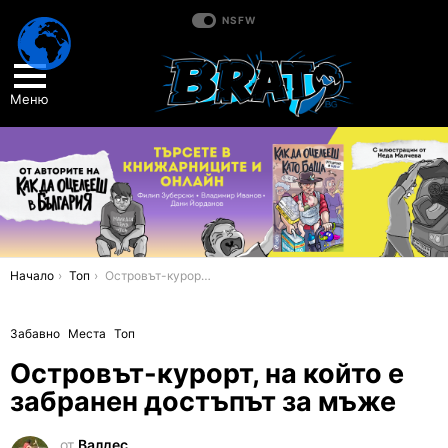
NSFW
Меню
You are here:
Начало
Топ
Островът-курорт, на който е забранен достъпът за мъже
Забавно
Места
Топ
Островът-курорт, на който е
забранен достъпът за мъже
от
Валдес