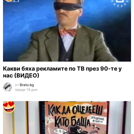
Какви бяха рекламите по ТВ през 90-те у
нас (ВИДЕО)
от
Brato.bg
преди 19 дни