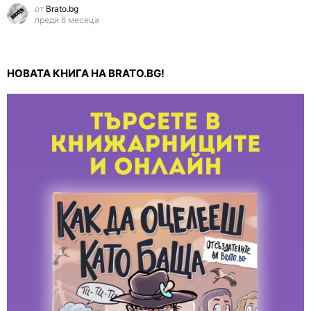
от
Brato.bg
преди 8 месеца
НОВАТА КНИГА НА BRATO.BG!