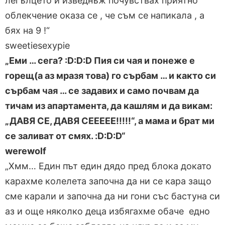
легълцето и изведнъж почувствах приятно
облекчение оказа се , че съм се напикала , а
бях на 9 !“
sweetiesexypie
„Еми … сега? :D:D:D Пия си чая и понеже е
горещ(а аз мразя това) го сърбам … и както си
сърбам чая … се задавих и само почвам да
тичам из апартамента, да кашлям и да викам:
„ДАВЯ СЕ, ДАВЯ СЕЕЕЕЕ!!!!!“, а мама и брат ми
се заливат от смях. :D:D:D“
werewolf
„Хмм… Един път един дядо пред блока докато
карахме колелета започна да ни се кара защо
сме карали и започна да ни гони със бастуна си
аз и още няколко деца избягахме обаче едно