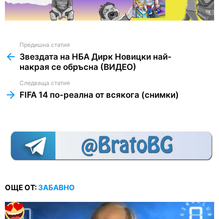
Предишна статия
See
more
Звездата на НБА Дирк Новицки най-
накрая се обръсна (ВИДЕО)
Следваща статия
FIFA 14 по-реална от всякога (снимки)
ОЩЕ ОТ:
ЗАБАВНО