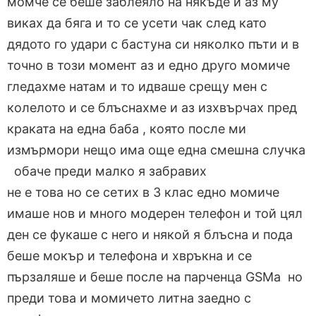
момче се беше заблеяло на някъде и аз му
виках да бяга и то се усети чак след като
дядото го удари с бастуна си няколко пъти и в
точно в този момент аз и едно друго момиче
гледахме натам и то идваше срещу мен с
колелото и се блъснахме и аз изхвърчах пред
краката на една баба , която после ми
измърмори нещо има още една смешна случка
обаче преди малко я забравих
не е това но се сетих в 3 клас едно момиче
имаше нов и много модерен телефон и той цял
ден се фукаше с него и някой я блъсна и пода
беше мокър и телефона и хвръкна и се
пързаляше и беше после на парченца GSMa но
преди това и момичето литна заедно с