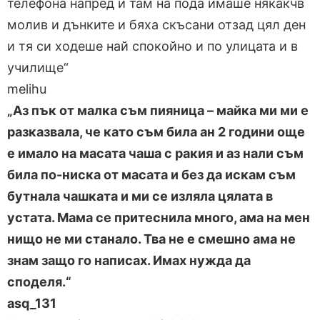
телефона напред и там на пода имаше някакчв
молив и дънките и бяха скъсани отзад цял ден
и тя си ходеше най спокойно и по улицата и в
училище“
melihu
„Аз пък от малка съм пияница – майка ми ми е
разказвала, че като съм била ан 2 години още
е имало на масата чаша с ракия и аз нали съм
била по-ниска от масата и без да искам съм
бутнала чашката и ми се изляла цялата в
устата. Мама се притеснила много, ама на мен
нищо не ми станало. Тва не е смешно ама не
знам защо го написах. Имах нужда да
споделя.“
asq_131