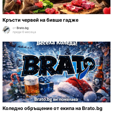
Кръсти червей на бивше гадже
от
Brato.bg
преди 6 месеца
Коледно обръщение от екипа на Brato.bg