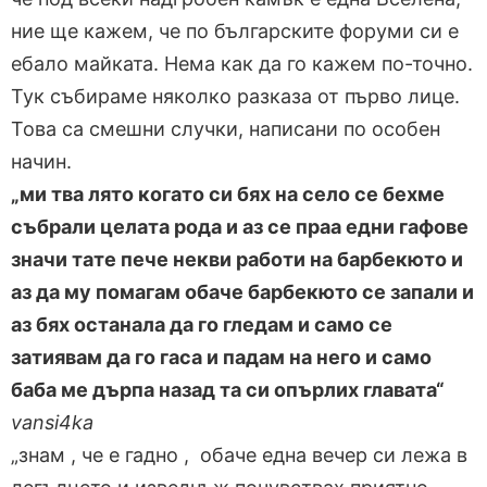
ние ще кажем, че по българските форуми си е
ебало майката. Нема как да го кажем по-точно.
Тук събираме няколко разказа от първо лице.
Това са смешни случки, написани по особен
начин.
„ми тва лято когато си бях на село се бехме
събрали целата рода и аз се праа едни гафове
значи тате пече некви работи на барбекюто и
аз да му помагам обаче барбекюто се запали и
аз бях останала да го гледам и само се
затиявам да го гаса и падам на него и само
баба ме дърпа назад та си опърлих главата“
vansi4ka
„знам , че е гадно , обаче една вечер си лежа в