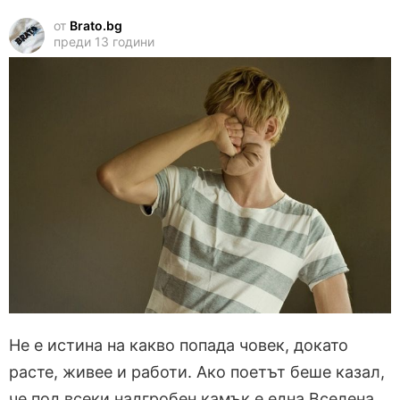
от
Brato.bg
преди 13 години
Не е истина на какво попада човек, докато
расте, живее и работи. Ако поетът беше казал,
че под всеки надгробен камък е една Вселена,