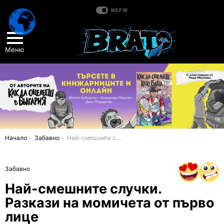
NSFW
Меню
You are here:
Начало
Забавно
Най-смешните случки. Разкази на момичета от първо лице
Забавно
Най-смешните случки.
Разкази на момичета от първо
лице