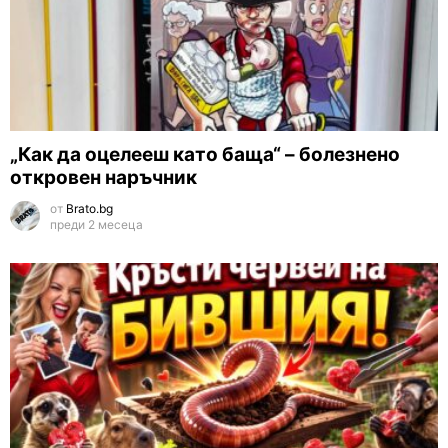
„Как да оцелееш като баща“ – болезнено
откровен наръчник
от
Brato.bg
преди 2 месеца