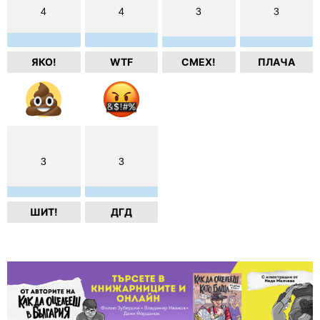
4
4
3
3
ЯКО!
WTF
СМЕХ!
ПЛАЧА
3
3
ШИТ!
ДГД