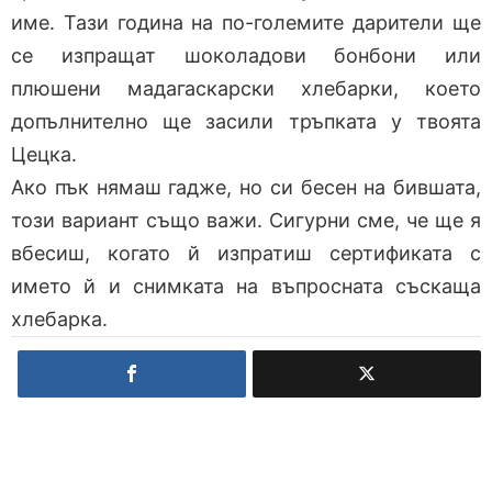
име. Тази година на по-големите дарители ще
се изпращат шоколадови бонбони или
плюшени мадагаскарски хлебарки, което
допълнително ще засили тръпката у твоята
Цецка.
Ако пък нямаш гадже, но си бесен на бившата,
този вариант също важи. Сигурни сме, че ще я
вбесиш, когато й изпратиш сертификата с
името й и снимката на въпросната съскаща
хлебарка.