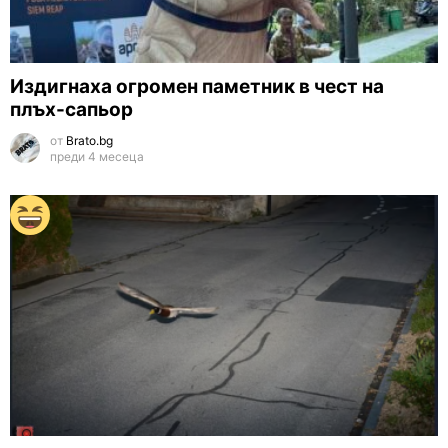
Издигнаха огромен паметник в чест на
плъх-сапьор
от
Brato.bg
преди 4 месеца