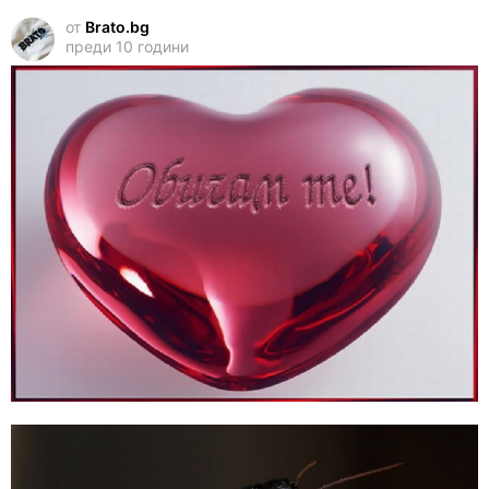
от
Brato.bg
преди 10 години