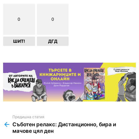
0
0
ШИТ!
ДГД
Предишна статия
See
more
Съботен релакс: Дистанционно, бира и
мачове цял ден