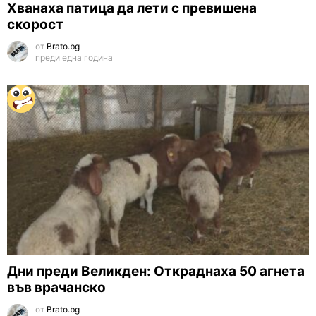
Хванаха патица да лети с превишена
скорост
от
Brato.bg
преди една година
Дни преди Великден: Откраднаха 50 агнета
във врачанско
от
Brato.bg