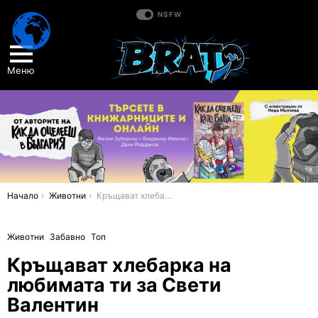
NSFW
Меню
You are here:
Начало
Животни
Кръщават хлебарка на любимата ти за Свети Валентин
Животни
Забавно
Топ
Кръщават хлебарка на
любимата ти за Свети
Валентин