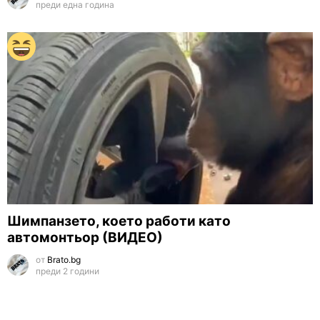
преди една година
Шимпанзето, което работи като
автомонтьор (ВИДЕО)
от
Brato.bg
преди 2 години