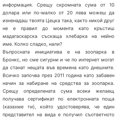
информация. Срещу скромната сума от 10
долара или по-малко от 20 лева можеш да
изненадаш твоята Цецка така, както никой друг
не е правил до момента като кръстиш
мадагаскарска съскаща хлебарка на нейно
име. Колко сладко, нали?
Въпросната инициатива е на зоопарка в
Бронкс, но сме сигурни и че по интернет могат
да станат нещата във времена като днешните.
Всичко започва през 2011 година като забавен
начин за набиране на средства за зоопарка.
Срещу определената сума всеки желаещ
получава сертификат по електронната поща
(казахме ти), който удостоверява, че един
представител на вида е получил съответното