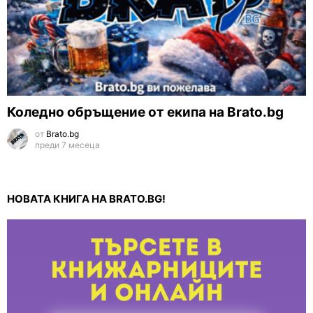
Коледно обръщение от екипа на Brato.bg
от
Brato.bg
преди 7 месеца
НОВАТА КНИГА НА BRATO.BG!