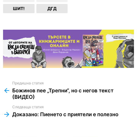
ШИТ!
ДГД
Предишна статия
See
more
Божинов пее „Трепни“, но с негов текст
(ВИДЕО)
Следваща статия
Доказано: Пиенето с приятели е полезно