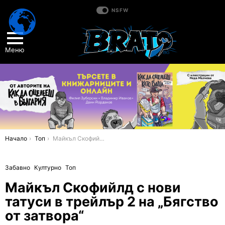
NSFW
Меню
You are here:
Начало
Топ
Майкъл Скофийлд с нови татуси в трейлър 2 на „Бягство от затвора“
Забавно
Културно
Топ
Майкъл Скофийлд с нови
татуси в трейлър 2 на „Бягство
от затвора“