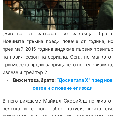
„Бягство от затвора“ се завръща, брато.
Новината гръмна преди повече от година, но
през май 2015 година видяхме първия трейлър
на новия сезон на сериала. Сега, по-малко от
три месеца преди завръщането по телевизията,
излезе и трейлър 2.
Виж и това, брато:
“Досиетата Х” пред нов
сезон и с повече епизоди
В него виждаме Майкъл Скофийлд по-жив от
всякога и с нов набор татуси, които със