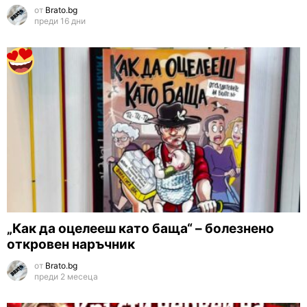
от
Brato.bg
преди 16 дни
„Как да оцелееш като баща“ – болезнено
откровен наръчник
от
Brato.bg
преди 2 месеца