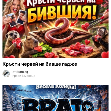
Кръсти червей на бивше гадже
от
Brato.bg
преди 6 месеца