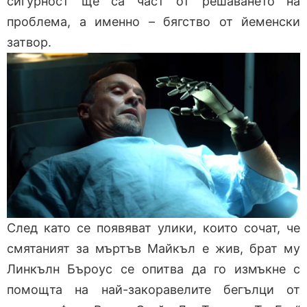
сигурност ще са част от решаването на
проблема, а именно – бягство от йеменски
затвор.
След като се появяват улики, които сочат, че
смятаният за мъртъв Майкъл е жив, брат му
Линкълн Бъроус се опитва да го измъкне с
помощта на най-закоравелите бегълци от