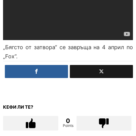
„Бягсто от затвора“ се завръща на 4 април по
„Fox“.
КЕФИ ЛИ ТЕ?
0
Points