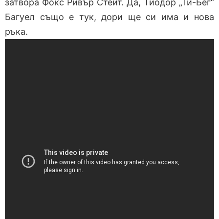
затвора Фокс Ривър Стейт. Да, Тиодор „Ти-Бег“
Багуел също е тук, дори ще си има и нова
ръка.