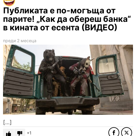
Публиката е по-могъща от
парите! „Как да обереш банка“
в кината от есента (ВИДЕО)
преди 2 месеца
[…]
1