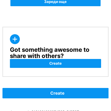
Зареди още
Got something awesome to
CREATE
share with others?
Create
Create