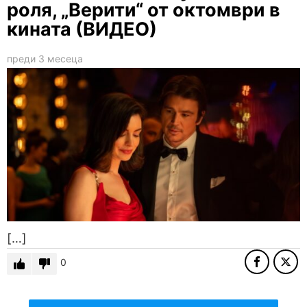
роля, „Верити“ от октомври в
кината (ВИДЕО)
преди 3 месеца
[…]
0