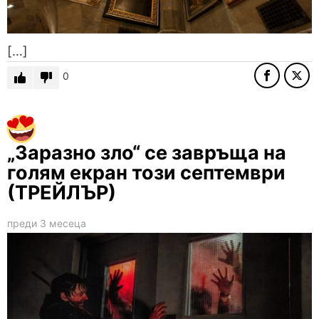
[…]
0
„Заразно зло“ се завръща на
голям екран този септември
(ТРЕЙЛЪР)
преди 3 месеца