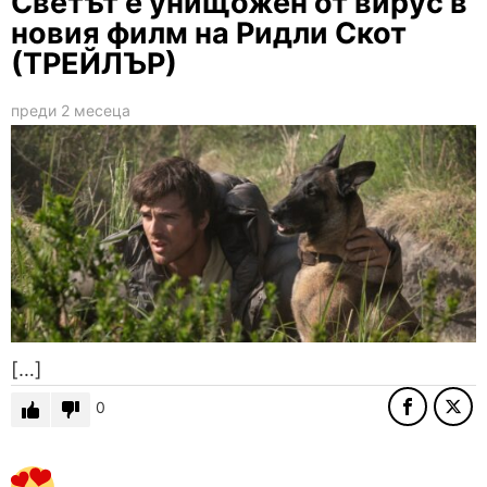
Светът е унищожен от вирус в
новия филм на Ридли Скот
(ТРЕЙЛЪР)
преди 2 месеца
[…]
0