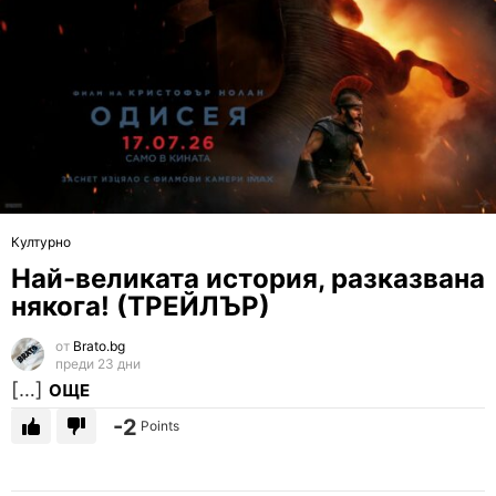
Културно
Най-великата история, разказвана
някога! (ТРЕЙЛЪР)
от
Brato.bg
преди 23 дни
[…]
ОЩЕ
-2
Points