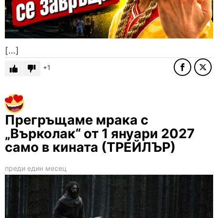
[…]
1
Прегръщаме мрака с
„Върколак“ от 1 януари 2027
само в кината (ТРЕЙЛЪР)
преди един месец