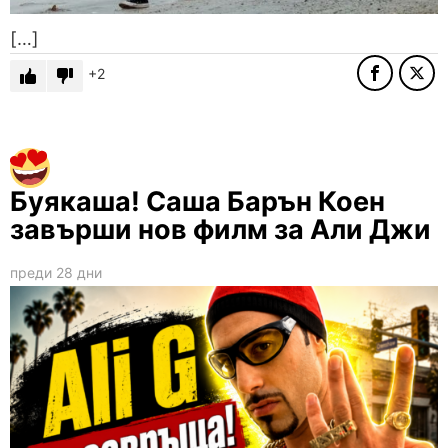
[…]
2
Буякаша! Саша Барън Коен
завърши нов филм за Али Джи
преди 28 дни