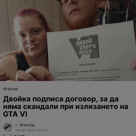
Играчки
Двойка подписа договор, за да
няма скандали при излизането на
GTA VI
от
Brato.bg
преди един месец