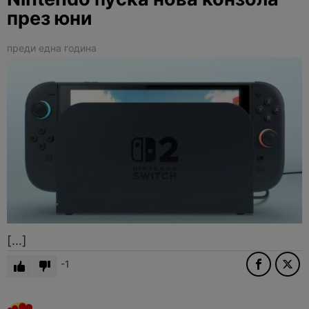
през юни
преди една година
[…]
-1