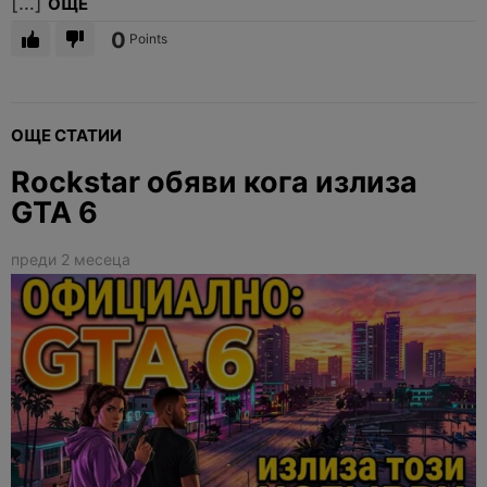
[…]
ОЩЕ
0
Points
ОЩЕ СТАТИИ
Rockstar обяви кога излиза
GTA 6
преди 2 месеца