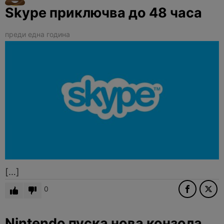
Skype приключва до 48 часа
преди една година
[…]
0
Nintendo пуска нова конзола