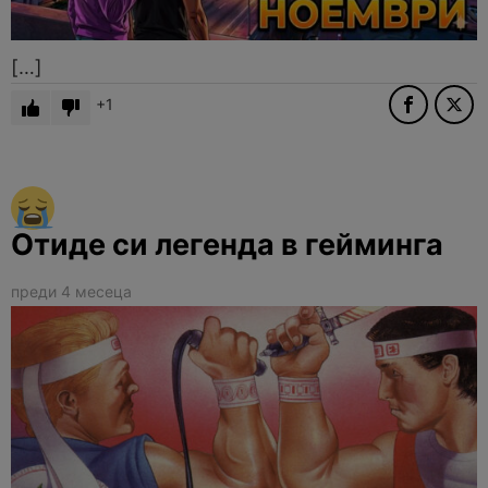
[…]
1
Отиде си легенда в гейминга
преди 4 месеца